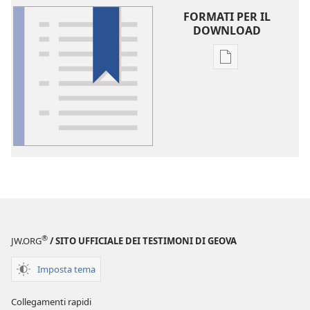
FORMATI PER IL
DOWNLOAD
Opzioni
per
il
download
delle
pubblicazioni
Glossario
®
JW.ORG
/ SITO UFFICIALE DEI TESTIMONI DI GEOVA
Imposta tema
Collegamenti rapidi