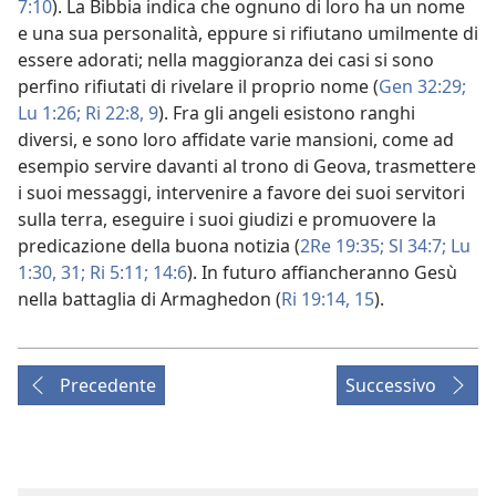
7:10
). La Bibbia indica che ognuno di loro ha un nome
e una sua personalità, eppure si rifiutano umilmente di
essere adorati; nella maggioranza dei casi si sono
perfino rifiutati di rivelare il proprio nome (
Gen 32:29;
Lu 1:26;
Ri 22:8, 9
). Fra gli angeli esistono ranghi
diversi, e sono loro affidate varie mansioni, come ad
esempio servire davanti al trono di Geova, trasmettere
i suoi messaggi, intervenire a favore dei suoi servitori
sulla terra, eseguire i suoi giudizi e promuovere la
predicazione della buona notizia (
2Re 19:35;
Sl 34:7;
Lu
1:30, 31;
Ri 5:11;
14:6
). In futuro affiancheranno Gesù
nella battaglia di Armaghedon (
Ri 19:14, 15
).
Precedente
Successivo