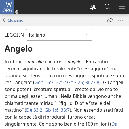
JW.ORG
Accedi
(apre
Modificare
Cerca
MO
una
la
in
ME
Glossario
nuova
lingua
JW.ORG
finestra)
del
LEGGI IN
sito
Angelo
In ebraico
malʼàkh
e in greco
àggelos
. Entrambi i
termini significano letteralmente “messaggero”, ma
quando si riferiscono a un messaggero spirituale sono
resi “angelo” (
Gen 16:7;
32:3;
Gc 2:25;
Ri 22:8
). Gli angeli
sono potenti creature spirituali, create da Dio molto
prima degli esseri umani. Nella Bibbia vengono anche
chiamati “sante miriadi”, “figli di Dio” e “stelle del
mattino” (
De 33:2;
Gb 1:6;
38:7
). Non essendo stati fatti
con la capacità di riprodursi, furono creati
singolarmente. Ce ne sono ben oltre 100 milioni (
Da