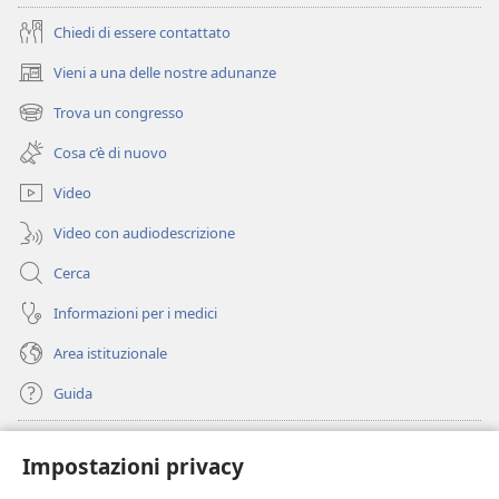
Chiedi di essere contattato
Vieni a una delle nostre adunanze
(apre
una
Trova un congresso
(apre
nuova
una
finestra)
Cosa c’è di nuovo
nuova
finestra)
Video
Video con audiodescrizione
Cerca
Informazioni per i medici
Area istituzionale
Guida
Donazioni
(apre
Impostazioni privacy
una