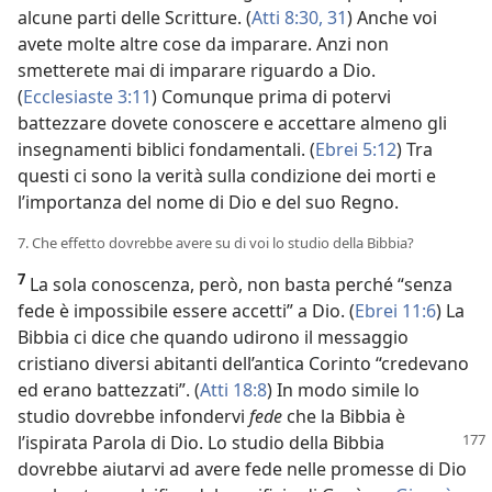
alcune parti delle Scritture. (
Atti 8:30, 31
) Anche voi
avete molte altre cose da imparare. Anzi non
smetterete mai di imparare riguardo a Dio.
(
Ecclesiaste 3:11
) Comunque prima di potervi
battezzare dovete conoscere e accettare almeno gli
insegnamenti biblici fondamentali. (
Ebrei 5:12
) Tra
questi ci sono la verità sulla condizione dei morti e
l’importanza del nome di Dio e del suo Regno.
7. Che effetto dovrebbe avere su di voi lo studio della Bibbia?
7
La sola conoscenza, però, non basta perché “senza
fede è impossibile essere accetti” a Dio. (
Ebrei 11:6
) La
Bibbia ci dice che quando udirono il messaggio
cristiano diversi abitanti dell’antica Corinto “credevano
ed erano battezzati”. (
Atti 18:8
) In modo simile lo
studio dovrebbe infondervi
fede
che la Bibbia è
l’ispirata Parola di Dio. Lo
studio della Bibbia
dovrebbe aiutarvi ad avere fede nelle promesse di Dio