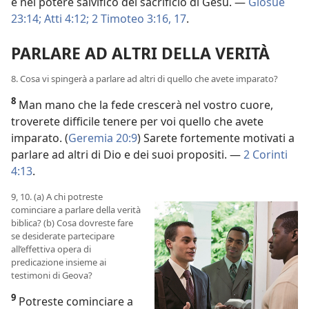
e nel potere salvifico del sacrificio di Gesù. —
Giosuè
23:14;
Atti 4:12;
2 Timoteo 3:16, 17
.
PARLARE AD ALTRI DELLA VERITÀ
8. Cosa vi spingerà a parlare ad altri di quello che avete imparato?
8
Man mano che la fede crescerà nel vostro cuore,
troverete difficile tenere per voi quello che avete
imparato. (
Geremia 20:9
) Sarete fortemente motivati a
parlare ad altri di Dio e dei suoi propositi. —
2 Corinti
4:13
.
9, 10. (a) A chi potreste
cominciare a parlare della verità
biblica? (b) Cosa dovreste fare
se desiderate partecipare
all’effettiva opera di
predicazione insieme ai
testimoni di Geova?
9
Potreste cominciare a