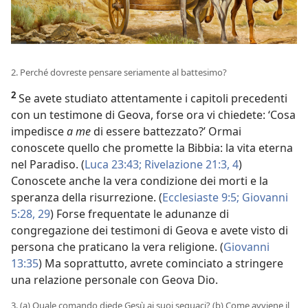
2. Perché dovreste pensare seriamente al battesimo?
2
Se avete studiato attentamente i capitoli precedenti
con un testimone di Geova, forse ora vi chiedete: ‘Cosa
impedisce
a me
di essere battezzato?’ Ormai
conoscete quello che promette la Bibbia: la vita eterna
nel Paradiso. (
Luca 23:43;
Rivelazione 21:3, 4
)
Conoscete anche la vera condizione dei morti e la
speranza della risurrezione. (
Ecclesiaste 9:5;
Giovanni
5:28, 29
) Forse frequentate le adunanze di
congregazione dei testimoni di Geova e avete visto di
persona che praticano la vera religione. (
Giovanni
13:35
) Ma soprattutto, avrete cominciato a stringere
una relazione personale con Geova Dio.
3. (a) Quale comando diede Gesù ai suoi seguaci? (b) Come avviene il