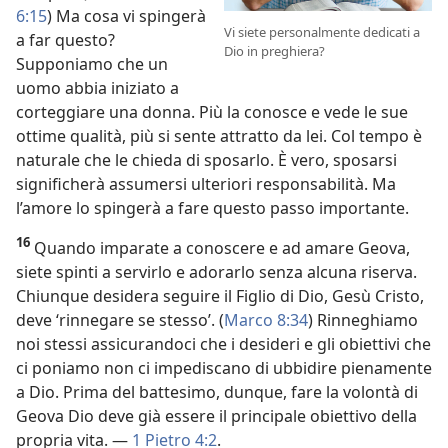
6:15
) Ma cosa vi spingerà
Vi siete personalmente dedicati a
a far questo?
Dio in preghiera?
Supponiamo che un
uomo abbia iniziato a
corteggiare una donna. Più la conosce e vede le sue
ottime qualità, più si sente attratto da lei. Col tempo è
naturale che le chieda di sposarlo. È vero, sposarsi
significherà assumersi ulteriori responsabilità. Ma
l’amore lo spingerà a fare questo passo importante.
16
Quando imparate a conoscere e ad amare Geova,
siete spinti a servirlo e adorarlo senza alcuna riserva.
Chiunque desidera seguire il Figlio di Dio, Gesù Cristo,
deve ‘rinnegare se stesso’. (
Marco 8:34
) Rinneghiamo
noi stessi assicurandoci che i desideri e gli obiettivi che
ci poniamo non ci impediscano di ubbidire pienamente
a Dio. Prima del battesimo, dunque, fare la volontà di
Geova Dio deve già essere il principale obiettivo della
propria vita. —
1 Pietro 4:2
.