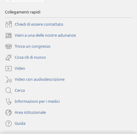
Collegamenti rapidi
Chiedi di essere contattato
Vieni a una delle nostre adunanze
(apre
una
Trova un congresso
(apre
nuova
una
finestra)
Cosa c’è di nuovo
nuova
finestra)
Video
Video con audiodescrizione
Cerca
Informazioni per i medici
Area istituzionale
Guida