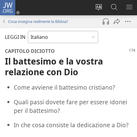
JW.ORG
Accedi
(apre
Modificare
Cerca
MO
una
la
in
ME
Cosa insegna
realmente
la Bibbia?
nuova
lingua
JW.ORG
finestra)
del
LEGGI IN
sito
CAPITOLO DICIOTTO
Il battesimo e la vostra
relazione con Dio
Come avviene il battesimo cristiano?
Quali passi dovete fare per essere idonei
per il battesimo?
In che cosa consiste la dedicazione a Dio?