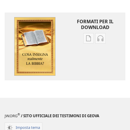
FORMATI PER IL
DOWNLOAD
Opzioni
Opzioni
per
per
il
il
download
download
delle
dei
pubblicazioni
file
Cosa
audio
insegna
Cosa
realmente
insegna
la
realmente
Bibbia?
la
®
JW.ORG
/ SITO UFFICIALE DEI TESTIMONI DI GEOVA
Bibbia?
Imposta tema