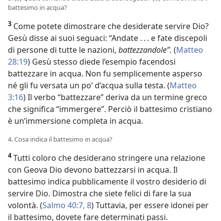
battesimo in acqua?
3
Come potete dimostrare che desiderate servire Dio?
Gesù disse ai suoi seguaci: “Andate . . . e fate discepoli
di persone di tutte le nazioni,
battezzandole”.
(
Matteo
28:19
) Gesù stesso diede l’esempio facendosi
battezzare in acqua. Non fu semplicemente asperso
né gli fu versata un po’ d’acqua sulla testa. (
Matteo
3:16
) Il verbo “battezzare” deriva da un termine greco
che significa “immergere”. Perciò il battesimo cristiano
è un’immersione completa in acqua.
4. Cosa indica il battesimo in acqua?
4
Tutti coloro che desiderano stringere una relazione
con Geova Dio devono battezzarsi in acqua. Il
battesimo indica pubblicamente il vostro desiderio di
servire Dio. Dimostra che siete felici di fare la sua
volontà. (
Salmo 40:7, 8
) Tuttavia, per essere idonei per
il battesimo, dovete fare determinati passi.