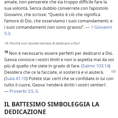
amate, non penserete che sia troppo difficile fare la
sua volontà. Senza dubbio converrete con l’apostolo
Giovanni, che scrisse: “Questo è ciò che significa
l’amore di Dio, che osserviamo i suoi comandamenti; e
i suoi comandamenti non sono gravosi”. —
1 Giovanni
5:3
.
19. Perché non dovete temere di dedicarvi a Dio?
19
Non è necessario essere perfetti per dedicarsi a Dio.
Geova conosce i vostri limiti e non si aspetta mai da voi
più di quello che siete in grado di fare. (
Salmo 103:14
)
Desidera che ce la facciate, vi sosterrà e vi aiuterà.
(
Isaia 41:10
) Potete star certi che se confidate in lui con
tutto il cuore, Geova ‘renderà diritti i vostri sentieri’.
—
Proverbi 3:5, 6
.
IL BATTESIMO SIMBOLEGGIA LA
DEDICAZIONE