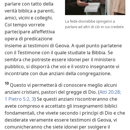
parlare con tatto della
verità biblica a parenti,
amici, vicini e colleghi.
La fede dovrebbe spingervi a
Col tempo vorrete
parlare ad altri di ciò in cui credete
partecipare all’effettiva
opera di predicazione
insieme ai testimoni di Geova. A quel punto parlatene
con il Testimone con il quale studiate la Bibbia. Se
sembra che potreste essere idonei per il ministero
pubblico, si disporrà che voi e il vostro insegnante vi
incontriate con due anziani della congregazione.
10
Questo vi permetterà di conoscere meglio alcuni
anziani cristiani, pastori del gregge di Dio. (
Atti 20:28;
1 Pietro 5:2, 3
) Se questi anziani riscontreranno che
avete compreso e accettato gli insegnamenti biblici
fondamentali, che vivete secondo i princìpi di Dio e che
desiderate veramente essere testimoni di Geova, vi
comunicheranno che siete idonei per svolgere il