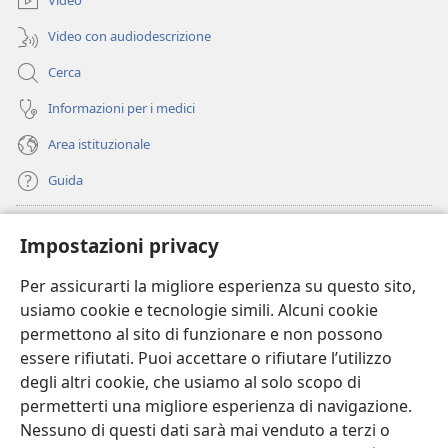
Video
Video con audiodescrizione
Cerca
Informazioni per i medici
Area istituzionale
Guida
Donazioni
(apre
Impostazioni privacy
una
nuova
Per assicurarti la migliore esperienza su questo sito,
BIBLIOTECA ONLINE Watchtower
(apre
finestra)
usiamo cookie e tecnologie simili. Alcuni cookie
una
®
JW Hub
permettono al sito di funzionare e non possono
nuova
(apre
finestra)
essere rifiutati. Puoi accettare o rifiutare l’utilizzo
una
®
JW Library
nuova
degli altri cookie, che usiamo al solo scopo di
finestra)
permetterti una migliore esperienza di navigazione.
®
Watchtower Library
Nessuno di questi dati sarà mai venduto a terzi o