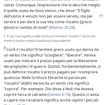
calce). Comunque, l’espressione che la descrive meglio
è quella usata da Gesù stesso, che disse: “Il Figlio
dell’uomo è venuto non per essere servito, ma per
servire e per dare la sua vita come riscatto [greco:
lỳtron
] in cambio di molti” (
Matteo 20:28
).
7, 8. (a) Cosa significa nelle Scritture il termine “riscatto”? (b) In che
modo il riscatto implica qualcosa di equivalente?
7
Cos’è il riscatto? Il termine greco usato qui deriva da
un verbo che significa “sciogliere”, “liberare”. Veniva
usato per indicare il prezzo pagato per la liberazione
dei prigionieri di guerra. Quindi, fondamentalmente, si
può definire riscatto il prezzo pagato per ricomprare
qualcosa. Nelle Scritture Ebraiche la parola per
“riscatto” (
kòfer
) deriva da un verbo che significa
“coprire”. Per esempio, Dio disse a Noè che doveva
coprire l’arca di catrame (
Genesi 6:14
). Questo ci aiuta
a capire che riscattare significa anche
coprire
i peccati