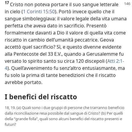
17
Cristo non poteva portare il suo sangue letterale
in cielo (
1 Corinti 15:50
). Portò invece quello che il
sangue simboleggiava: il valore legale della vita umana
perfetta che aveva dato in sacrificio. Presentò
formalmente davanti a Dio il valore di quella vita come
riscatto in cambio dell’umanità peccatrice. Geova
accettò quel sacrificio? Sì, e questo divenne evidente
alla Pentecoste del 33 E.V., quando a Gerusalemme fu
versato lo spirito santo su circa 120 discepoli (
Atti 2:1-
4
). Quell’avvenimento fu senz’altro entusiasmante, ma
fu solo la prima di tante benedizioni che il riscatto
avrebbe portato.
I benefìci del riscatto
18, 19. (a) Quali sono i due gruppi di persone che trarranno beneficio
dalla riconciliazione resa possibile dal sangue di Cristo? (b) Per quelli
della “grande folla”, quali sono alcuni benefìci del riscatto presenti e
futuri?