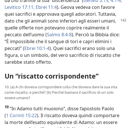
da Dio tramite la sua “discendenza” (
Genesi 3:15;
4:1-4;
Levitico 17:11;
Ebrei 11:4
). Geova vedeva con favore
quei sacrifici e approvava quegli adoratori. Tuttavia,
dato che gli animali sono inferiori agli
esseri umani,
quelle offerte non potevano coprire realmente il
peccato dell’uomo (
Salmo 8:4-8
). Perciò la Bibbia dice:
“È impossibile che il sangue di tori e capri elimini i
peccati” (
Ebrei 10:1-4
). Quei sacrifici erano solo una
figura, o un simbolo, del vero sacrificio di riscatto che
sarebbe stato offerto.
Un “riscatto corrispondente”
10. (a) A chi doveva corrispondere colui che doveva dare la sua vita
come riscatto, e perché? (b) Perché bastava il sacrificio di un solo
essere umano?
10
“In Adamo tutti muoiono”, disse l’apostolo Paolo
(
1 Corinti 15:22
). Il riscatto doveva quindi comportare
la morte dell’esatto equivalente di Adamo: un essere