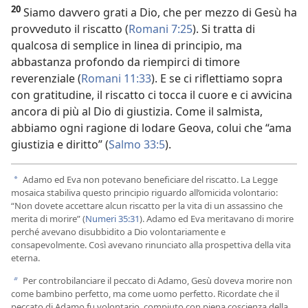
20
Siamo davvero grati a Dio, che per mezzo di Gesù ha
provveduto il riscatto (
Romani 7:25
). Si tratta di
qualcosa di semplice in linea di principio, ma
abbastanza profondo da riempirci di timore
reverenziale (
Romani 11:33
). E se ci riflettiamo sopra
con gratitudine, il riscatto ci tocca il cuore e ci avvicina
ancora di più al Dio di giustizia. Come il salmista,
abbiamo ogni ragione di lodare Geova, colui che “ama
giustizia e diritto” (
Salmo 33:5
).
Adamo ed Eva non potevano beneficiare del riscatto. La Legge
a
mosaica stabiliva questo principio riguardo all’omicida volontario:
“Non dovete accettare alcun riscatto per la vita di un assassino che
merita di morire” (
Numeri 35:31
). Adamo ed Eva meritavano di morire
perché avevano disubbidito a Dio volontariamente e
consapevolmente. Così avevano rinunciato alla prospettiva della vita
eterna.
Per controbilanciare il peccato di Adamo, Gesù doveva morire non
b
come bambino perfetto, ma come uomo perfetto. Ricordate che il
peccato di Adamo fu volontario, compiuto con piena coscienza della