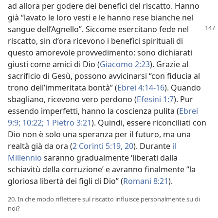
ad allora per godere dei benefìci del riscatto. Hanno
già “lavato le loro vesti e le hanno rese bianche nel
sangue dell’Agnello”. Siccome esercitano fede
nel
riscatto, sin d’ora ricevono i benefìci spirituali di
questo amorevole provvedimento: sono dichiarati
giusti come amici di Dio (
Giacomo 2:23
). Grazie al
sacrificio di Gesù, possono avvicinarsi “con fiducia al
trono dell’immeritata bontà” (
Ebrei 4:14-16
). Quando
sbagliano, ricevono vero perdono (
Efesini 1:7
). Pur
essendo imperfetti, hanno la coscienza pulita (
Ebrei
9:9;
10:22;
1 Pietro 3:21
). Quindi, essere riconciliati con
Dio non è solo una speranza per il futuro, ma una
realtà già da ora (
2 Corinti 5:19, 20
). Durante
il
Millennio
saranno gradualmente ‘liberati dalla
schiavitù della corruzione’ e avranno finalmente “la
gloriosa libertà dei figli di Dio” (
Romani 8:21
).
20. In che modo riflettere sul riscatto influisce personalmente su di
noi?