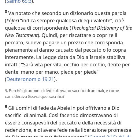
(
Salmo 65:3
).
8
Va notato che secondo un dizionario questa parola
(
kòfer
) “indica sempre qualcosa di equivalente”, cioè
qualcosa di corrispondente (
Theological Dictionary of the
New Testament
). Quindi, per riscattare o coprire il
peccato, si deve pagare un prezzo che corrisponda
pienamente al danno causato dal peccato o lo copra
interamente. La Legge data da Dio a Israele stabiliva
infatti: “Sarà vita per vita, occhio per occhio, dente per
dente, mano per mano, piede per piede”
(
Deuteronomio 19:21
).
9. Perché gli uomini di fede offrivano sacrifici di animali, e come
considerava Geova quei sacrifici?
9
Gli uomini di fede da Abele in poi offrivano a Dio
sacrifici di animali. Così facendo dimostravano di
essere consapevoli del peccato e della necessità di
redenzione, e di avere fede nella liberazione promessa