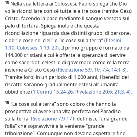
18
Nella sua lettera ai Colossesi, Paolo spiega che Dio
volle riconciliare con sé tutte le altre cose tramite Gesù
Cristo, facendo la pace mediante il sangue versato sul
palo di tortura. Spiega inoltre che questa
riconciliazione riguarda due distinti gruppi di persone,
cioè “le cose nei cieli” e “le cose sulla terra” (
Efesini
1:10;
Colossesi 1:19, 20
). Il primo gruppo è formato dai
144.000 cristiani a cui è offerta la speranza di servire
come sacerdoti celesti e di governare come re la terra
insieme a Cristo Gesù (
Rivelazione 5:9, 10;
7:4;
14:1-3
).
Tramite loro, in un periodo di 1.000 anni, i benefìci del
riscatto saranno gradualmente estesi all’umanità
ubbidiente (
1 Corinti 15:24-26;
Rivelazione 20:6;
21:3, 4
).
19
“Le cose sulla terra” sono coloro che hanno la
prospettiva di avere una vita perfetta nel Paradiso
sulla terra.
Rivelazione 7:9-17
li definisce “una grande
folla” che sopravvivrà alla veniente “grande
tribolazione”. Comunque non devono aspettare fino