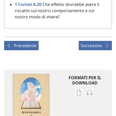
1 Corinti 6:20
Che effetto dovrebbe avere il
riscatto sul nostro comportamento e sul
nostro modo di vivere?
Precedente
Successivo
FORMATI PER IL
DOWNLOAD
Opzioni
Opzioni
per
per
il
il
download
download