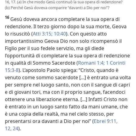
16, 17. (a) In che modo Gesù continuò la sua opera di redenzione?
(b) Perché Gesù doveva comparire “davanti a Dio per noi”?
16
Gesù doveva ancora completare la sua opera di
redenzione. Il terzo giorno dopo la sua morte, Geova
lo risuscitò (
Atti 3:15;
10:40
). Con questo atto
importantissimo Geova Dio non solo ricompensò il
Figlio per il suo fedele servizio, ma gli diede
l’opportunità di completare la sua opera di redenzione
in qualità di Sommo Sacerdote (
Romani 1:4;
1 Corinti
15:3-8
). L’apostolo Paolo spiega: “Cristo, quando è
venuto come sommo sacerdote [...] è entrato una volta
per sempre nel luogo santo, non con il sangue di capri
e di giovani tori, ma con il proprio sangue, facendoci
ottenere una liberazione eterna. [...] Infatti Cristo non
è entrato in un luogo santo fatto da mani umane, che
è una copia della realtà, ma nel cielo stesso, per
presentarsi ora davanti a Dio per noi” (
Ebrei 9:11,
12,
24
).