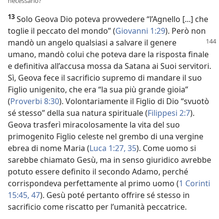
necessario?
13
Solo Geova Dio poteva provvedere “l’Agnello [...] che
toglie il peccato del mondo” (
Giovanni 1:29
). Però non
mandò un angelo qualsiasi a salvare il genere
umano, mandò colui che poteva dare la risposta finale
e definitiva all’accusa mossa da Satana ai Suoi servitori.
Sì, Geova fece il sacrificio supremo di mandare il suo
Figlio unigenito, che era “la sua più grande gioia”
(
Proverbi 8:30
). Volontariamente il Figlio di Dio “svuotò
sé stesso” della sua natura spirituale (
Filippesi 2:7
).
Geova trasferì miracolosamente la vita del suo
primogenito Figlio celeste nel grembo di una vergine
ebrea di nome Maria (
Luca 1:27,
35
). Come uomo si
sarebbe chiamato Gesù, ma in senso giuridico avrebbe
potuto essere definito il secondo Adamo, perché
corrispondeva perfettamente al primo uomo (
1 Corinti
15:45,
47
). Gesù poté pertanto offrire sé stesso in
sacrificio come riscatto per l’umanità peccatrice.