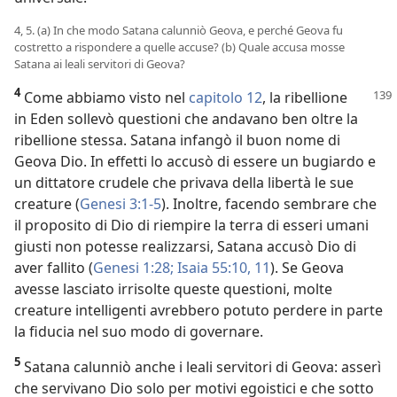
4, 5. (a) In che modo Satana calunniò Geova, e perché Geova fu
costretto a rispondere a quelle accuse? (b) Quale accusa mosse
Satana ai leali servitori di Geova?
4
Come abbiamo visto nel
capitolo 12
, la ribellione
in Eden sollevò questioni che andavano ben oltre la
ribellione stessa. Satana infangò il buon nome di
Geova Dio. In effetti lo accusò di essere un bugiardo e
un dittatore crudele che privava della libertà le sue
creature (
Genesi 3:1-5
). Inoltre, facendo sembrare che
il proposito di Dio di riempire la terra di esseri umani
giusti non potesse realizzarsi, Satana accusò Dio di
aver fallito (
Genesi 1:28;
Isaia 55:10, 11
). Se Geova
avesse lasciato irrisolte queste questioni, molte
creature intelligenti avrebbero potuto perdere in parte
la fiducia nel suo modo di governare.
5
Satana calunniò anche i leali servitori di Geova: asserì
che servivano Dio solo per motivi egoistici e che sotto