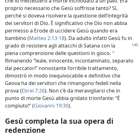
che lo mettessero a morte inchiodato a un palo. Era
proprio necessario che Gesù soffrisse tanto? Sì,
perché si doveva risolvere la questione dell’integrità
dei servitori di Dio. È significativo che Dio non abbia
permesso a Erode di uccidere Gesù quando era
bambino (
Matteo 2:13-18
). Da adulto infatti Gesù fu in
grado di resistere agli attacchi di Satana con la
piena comprensione delle questioni in gioco.
b
Rimanendo “leale, innocente, incontaminato, separato
dai peccatori” nonostante l’orribile trattamento,
dimostrò in modo inequivocabile e definitivo che
Geova ha dei servitori che rimangono fedeli nella
prova (
Ebrei 7:26
). Non c’è da meravigliarsi che in
punto di morte Gesù abbia gridato trionfante: “È
compiuto!” (
Giovanni 19:30
).
Gesù completa la sua opera di
redenzione