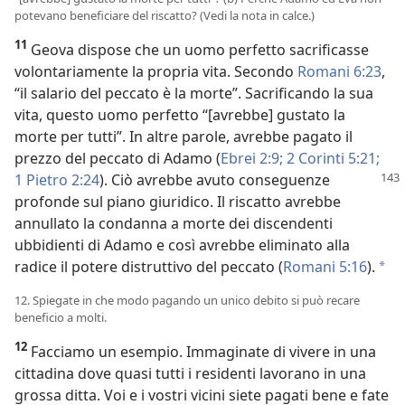
potevano beneficiare del riscatto? (Vedi la nota in calce.)
11
Geova dispose che un uomo perfetto sacrificasse
volontariamente la propria vita. Secondo
Romani 6:23
,
“il salario del peccato è la morte”. Sacrificando la sua
vita, questo uomo perfetto “[avrebbe] gustato la
morte per tutti”. In altre parole, avrebbe pagato il
prezzo del peccato di Adamo (
Ebrei 2:9;
2 Corinti 5:21;
1 Pietro 2:24
). Ciò avrebbe
avuto conseguenze
profonde sul piano giuridico. Il riscatto avrebbe
annullato la condanna a morte dei discendenti
ubbidienti di Adamo e così avrebbe eliminato alla
radice il potere distruttivo del peccato (
Romani 5:16
).
a
12. Spiegate in che modo pagando un unico debito si può recare
beneficio a molti.
12
Facciamo un esempio. Immaginate di vivere in una
cittadina dove quasi tutti i residenti lavorano in una
grossa ditta. Voi e i vostri vicini siete pagati bene e fate