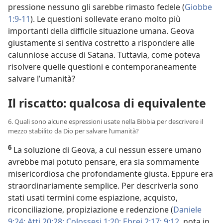
pressione nessuno gli sarebbe rimasto fedele (
Giobbe
1:9-11
). Le questioni sollevate erano molto più
importanti della difficile situazione umana. Geova
giustamente si sentiva costretto a rispondere alle
calunniose accuse di Satana. Tuttavia, come poteva
risolvere quelle questioni e contemporaneamente
salvare l’umanità?
Il riscatto: qualcosa di equivalente
6. Quali sono alcune espressioni usate nella Bibbia per descrivere il
mezzo stabilito da Dio per salvare l’umanità?
6
La soluzione di Geova, a cui nessun essere umano
avrebbe mai potuto pensare, era sia sommamente
misericordiosa che profondamente giusta. Eppure era
straordinariamente semplice. Per descriverla sono
stati usati termini come espiazione, acquisto,
riconciliazione, propiziazione e redenzione (
Daniele
9:24;
Atti 20:28;
Colossesi 1:20;
Ebrei 2:17;
9:12
, nota in