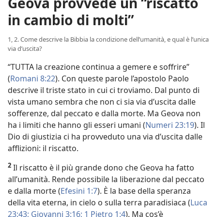
Geova provvede un “riscatto
in cambio di molti”
1, 2. Come descrive la Bibbia la condizione dell’umanità, e qual è l’unica
via d’uscita?
“TUTTA la creazione continua a gemere e soffrire”
(
Romani 8:22
). Con queste parole l’apostolo Paolo
descrive il triste stato in cui ci troviamo. Dal punto di
vista umano sembra che non ci sia via d’uscita dalle
sofferenze, dal peccato e dalla morte. Ma Geova non
ha i limiti che hanno gli esseri umani (
Numeri 23:19
). Il
Dio di giustizia ci ha provveduto una via d’uscita dalle
afflizioni: il riscatto.
2
Il riscatto è il più grande dono che Geova ha fatto
all’umanità. Rende possibile la liberazione dal peccato
e dalla morte (
Efesini 1:7
). È la base della speranza
della vita eterna, in cielo o sulla terra paradisiaca (
Luca
23:43;
Giovanni 3:16;
1 Pietro 1:4
). Ma cos’è