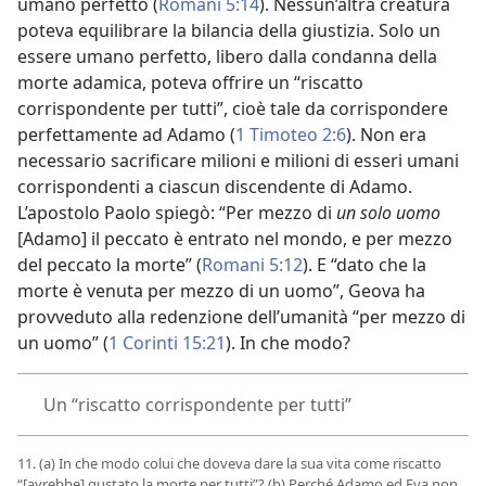
umano perfetto (
Romani 5:14
). Nessun’altra creatura
poteva equilibrare la bilancia della giustizia. Solo un
essere umano perfetto, libero dalla condanna della
morte adamica, poteva offrire un “riscatto
corrispondente per tutti”, cioè tale da corrispondere
perfettamente ad Adamo (
1 Timoteo 2:6
). Non era
necessario sacrificare milioni e milioni di esseri umani
corrispondenti a ciascun discendente di Adamo.
L’apostolo Paolo spiegò: “Per mezzo di
un solo uomo
[Adamo] il peccato è entrato nel mondo, e per mezzo
del peccato la morte” (
Romani 5:12
). E “dato che la
morte è venuta per mezzo di un uomo”, Geova ha
provveduto alla redenzione dell’umanità “per mezzo di
un uomo” (
1 Corinti 15:21
). In che modo?
Un “riscatto corrispondente per tutti”
11. (a) In che modo colui che doveva dare la sua vita come riscatto
“[avrebbe] gustato la morte per tutti”? (b) Perché Adamo ed Eva non