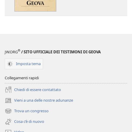
delle
dei
pubblicazioni
file
Avviciniamoci
audio
a
Avviciniamoci
Geova
a
Geova
®
JW.ORG
/ SITO UFFICIALE DEI TESTIMONI DI GEOVA
Imposta tema
Collegamenti rapidi
Chiedi di essere contattato
Vieni a una delle nostre adunanze
(apre
una
Trova un congresso
(apre
nuova
una
finestra)
Cosa c’è di nuovo
nuova
finestra)