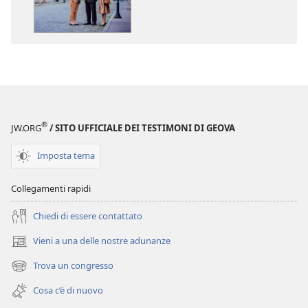
download
download
delle
dei
pubblicazioni
file
Annuario
audio
dei
Annuario
Testimoni
dei
di
Testimoni
Geova
di
®
JW.ORG
/ SITO UFFICIALE DEI TESTIMONI DI GEOVA
del
Geova
2017
del
Imposta tema
2017
Collegamenti rapidi
Chiedi di essere contattato
Vieni a una delle nostre adunanze
(apre
una
Trova un congresso
(apre
nuova
una
finestra)
Cosa c’è di nuovo
nuova