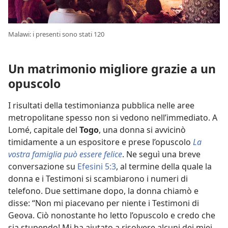
Malawi: i presenti sono stati 120
Un matrimonio migliore grazie a un
opuscolo
I risultati della testimonianza pubblica nelle aree
metropolitane spesso non si vedono nell’immediato. A
Lomé, capitale del
Togo
, una donna si avvicinò
timidamente a un espositore e prese l’opuscolo
La
vostra famiglia può essere felice
. Ne seguì una breve
conversazione su
Efesini 5:3
, al termine della quale la
donna e i Testimoni si scambiarono i numeri di
telefono. Due settimane dopo, la donna chiamò e
disse: “Non mi piacevano per niente i Testimoni di
Geova. Ciò nonostante ho letto l’opuscolo e credo che
sia stupendo! Mi ha aiutato a risolvere alcuni dei miei