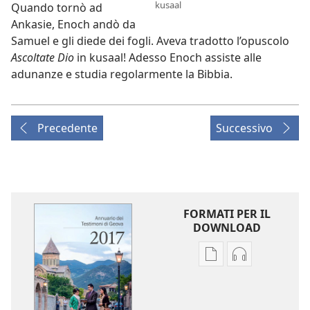
kusaal
Quando tornò ad
Ankasie, Enoch andò da
Samuel e gli diede dei fogli. Aveva tradotto l’opuscolo
Ascoltate Dio
in kusaal! Adesso Enoch assiste alle
adunanze e studia regolarmente la Bibbia.
Precedente
Successivo
FORMATI PER IL
DOWNLOAD
Opzioni
Opzioni
per
per
il
il