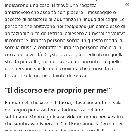
indicarono una casa. Lì trovò una
ragazza
amichevole che ascoltò con piacere il messaggio e
accettò di assistere all’adunanza in lingua dei segni. Le
persone che abitavano nel
compound
(un complesso di
abitazioni tipico dell’Africa) chiesero a Crystal se voleva
incontrare un’altra persona sorda. In questo modo la
sorella riuscì a contattare un’altra persona che era in
cerca della verità. Crystal aveva già predicato in quella
strada più volte, ma non aveva mai incontrato quelle
due persone sorde, ed è convinta che è riuscita a
trovarle solo grazie all’aiuto di Geova.
“Il discorso era proprio per me!”
Emmanuel, che vive in
Liberia
, stava andando in Sala
del Regno per assistere all’adunanza del fine
settimana. Mentre guidava, vide un uomo ben vestito
che sembrava disperato. Così Emmanuel si fermò per
vedere se poteva in qualche modo essergli d’aiuto.