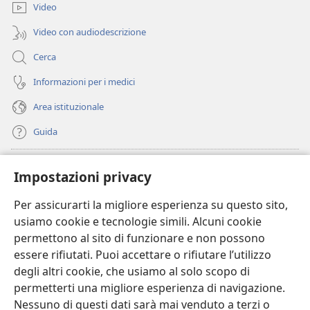
finestra)
Video
Video con audiodescrizione
Cerca
Informazioni per i medici
Area istituzionale
Guida
Donazioni
(apre
Impostazioni privacy
una
nuova
Per assicurarti la migliore esperienza su questo sito,
BIBLIOTECA ONLINE Watchtower
(apre
finestra)
usiamo cookie e tecnologie simili. Alcuni cookie
una
®
JW Hub
permettono al sito di funzionare e non possono
nuova
(apre
finestra)
essere rifiutati. Puoi accettare o rifiutare l’utilizzo
una
®
JW Library
nuova
degli altri cookie, che usiamo al solo scopo di
finestra)
permetterti una migliore esperienza di navigazione.
®
Watchtower Library
Nessuno di questi dati sarà mai venduto a terzi o