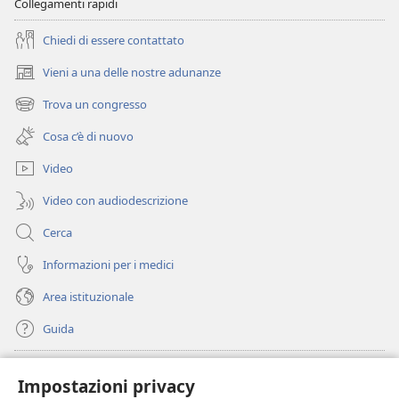
Collegamenti rapidi
Chiedi di essere contattato
Vieni a una delle nostre adunanze
(apre
una
Trova un congresso
(apre
nuova
una
finestra)
Cosa c’è di nuovo
nuova
finestra)
Video
Video con audiodescrizione
Cerca
Informazioni per i medici
Area istituzionale
Guida
Donazioni
(apre
Impostazioni privacy
una