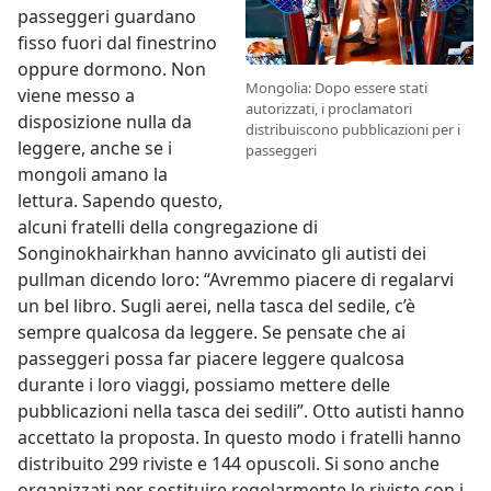
passeggeri guardano
fisso fuori dal finestrino
oppure dormono. Non
Mongolia: Dopo essere stati
viene messo a
autorizzati, i proclamatori
disposizione nulla da
distribuiscono pubblicazioni per i
leggere, anche se i
passeggeri
mongoli amano la
lettura. Sapendo questo,
alcuni fratelli della congregazione di
Songinokhairkhan hanno avvicinato gli autisti dei
pullman dicendo loro: “Avremmo piacere di regalarvi
un bel libro. Sugli aerei, nella tasca del sedile, c’è
sempre qualcosa da leggere. Se pensate che ai
passeggeri possa far piacere leggere qualcosa
durante i loro viaggi, possiamo mettere delle
pubblicazioni nella tasca dei sedili”. Otto autisti hanno
accettato la proposta. In questo modo i fratelli hanno
distribuito 299 riviste e 144 opuscoli. Si sono anche
organizzati per sostituire regolarmente le riviste con i