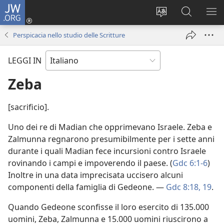
JW.ORG
Accedi
(apre
Modificare
Cerca
MO
una
la
in
ME
Perspicacia nello studio delle Scritture
nuova
lingua
JW.ORG
finestra)
del
LEGGI IN
sito
Zeba
[sacrificio].
Uno dei re di Madian che opprimevano Israele. Zeba e
Zalmunna regnarono presumibilmente per i sette anni
durante i quali Madian fece incursioni contro Israele
rovinando i campi e impoverendo il paese. (
Gdc 6:1-6
)
Inoltre in una data imprecisata uccisero alcuni
componenti della famiglia di Gedeone. —
Gdc 8:18, 19
.
Quando Gedeone sconfisse il loro esercito di 135.000
uomini, Zeba, Zalmunna e 15.000 uomini riuscirono a