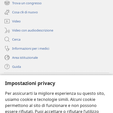
una
Trova un congresso
(apre
nuova
una
finestra)
Cosa c’è di nuovo
nuova
finestra)
Video
Video con audiodescrizione
Cerca
Informazioni per i medici
Area istituzionale
Guida
Donazioni
(apre
Impostazioni privacy
una
nuova
Per assicurarti la migliore esperienza su questo sito,
BIBLIOTECA ONLINE Watchtower
(apre
finestra)
usiamo cookie e tecnologie simili. Alcuni cookie
una
®
JW Hub
permettono al sito di funzionare e non possono
nuova
(apre
finestra)
essere rifiutati. Puoi accettare o rifiutare l’utilizzo
una