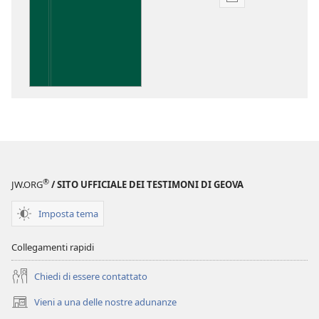
Opzioni
per
il
download
delle
pubblicazioni
Perspicacia
nello
studio
delle
Scritture
®
JW.ORG
/ SITO UFFICIALE DEI TESTIMONI DI GEOVA
Imposta tema
Collegamenti rapidi
Chiedi di essere contattato
Vieni a una delle nostre adunanze
(apre