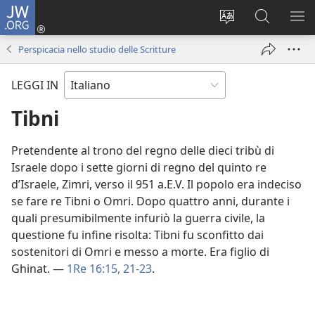
JW.ORG
Accedi
(apre
Modificare
Cerca
MO
una
la
in
ME
Perspicacia nello studio delle Scritture
nuova
lingua
JW.ORG
finestra)
del
LEGGI IN
sito
Tibni
Pretendente al trono del regno delle dieci tribù di
Israele dopo i sette giorni di regno del quinto re
d’Israele, Zimri, verso il 951 a.E.V. Il popolo era indeciso
se fare re Tibni o Omri. Dopo quattro anni, durante i
quali presumibilmente infuriò la guerra civile, la
questione fu infine risolta: Tibni fu sconfitto dai
sostenitori di Omri e messo a morte. Era figlio di
Ghinat. —
1Re 16:15,
21-23
.