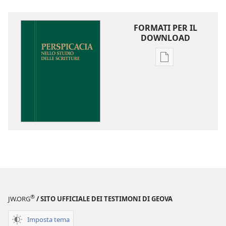
FORMATI PER IL
DOWNLOAD
Opzioni
per
il
download
delle
pubblicazioni
Perspicacia
nello
studio
delle
Scritture
®
JW.ORG
/ SITO UFFICIALE DEI TESTIMONI DI GEOVA
Imposta tema