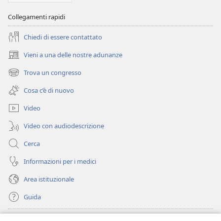
Collegamenti rapidi
Chiedi di essere contattato
Vieni a una delle nostre adunanze
(apre
una
Trova un congresso
(apre
nuova
una
finestra)
Cosa c’è di nuovo
nuova
finestra)
Video
Video con audiodescrizione
Cerca
Informazioni per i medici
Area istituzionale
Guida