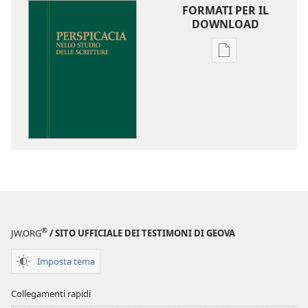
FORMATI PER IL
DOWNLOAD
Opzioni
per
il
download
delle
pubblicazioni
Perspicacia
nello
studio
delle
Scritture
®
JW.ORG
/ SITO UFFICIALE DEI TESTIMONI DI GEOVA
Imposta tema
Collegamenti rapidi