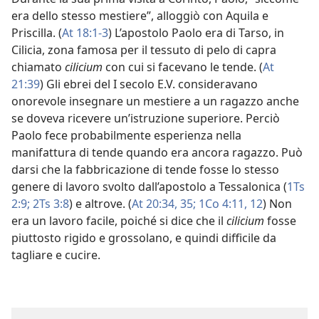
era dello stesso mestiere”, alloggiò con Aquila e
Priscilla. (
At 18:1-3
) L’apostolo Paolo era di Tarso, in
Cilicia, zona famosa per il tessuto di pelo di capra
chiamato
cilicium
con cui si facevano le tende. (
At
21:39
) Gli ebrei del I secolo E.V. consideravano
onorevole insegnare un mestiere a un ragazzo anche
se doveva ricevere un’istruzione superiore. Perciò
Paolo fece probabilmente esperienza nella
manifattura di tende quando era ancora ragazzo. Può
darsi che la fabbricazione di tende fosse lo stesso
genere di lavoro svolto dall’apostolo a Tessalonica (
1Ts
2:9;
2Ts 3:8
) e altrove. (
At 20:34, 35;
1Co 4:11, 12
) Non
era un lavoro facile, poiché si dice che il
cilicium
fosse
piuttosto rigido e grossolano, e quindi difficile da
tagliare e cucire.