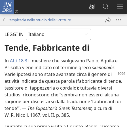
JW.ORG
Accedi
(apre
Modificare
Cerca
MO
una
la
in
ME
Perspicacia nello studio delle Scritture
nuova
lingua
JW.ORG
finestra)
del
LEGGI IN
sito
Tende, Fabbricante di
In
Atti 18:3
il mestiere che svolgevano Paolo, Aquila e
Priscilla viene indicato col termine greco
skenopoiòs.
Varie ipotesi sono state avanzate circa il genere di
attività indicata da questa parola (fabbricante di tende,
tessitore di tappezzeria o cordaio); tuttavia diversi
studiosi riconoscono che “sembra non esserci alcuna
ragione per discostarsi dalla traduzione ‘fabbricanti di
tende’”. —
The Expositor’s Greek Testament,
a cura di
W. R. Nicoll, 1967, vol. II, p. 385.
Durante la sua prima visita a Corinto, Paolo, “siccome