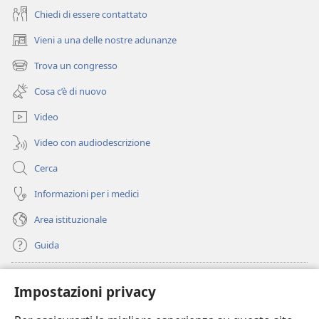
Chiedi di essere contattato
Vieni a una delle nostre adunanze
(apre
una
Trova un congresso
(apre
nuova
una
finestra)
Cosa c’è di nuovo
nuova
finestra)
Video
Video con audiodescrizione
Cerca
Informazioni per i medici
Area istituzionale
Guida
Donazioni
(apre
Impostazioni privacy
una
nuova