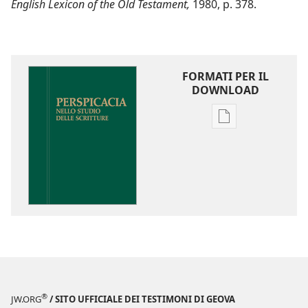
English Lexicon of the Old Testament,
1980, p. 378.
FORMATI PER IL
DOWNLOAD
Opzioni
per
il
download
delle
pubblicazioni
Perspicacia
nello
studio
delle
Scritture
®
JW.ORG
/ SITO UFFICIALE DEI TESTIMONI DI GEOVA