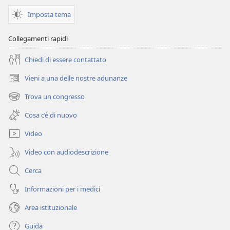
Imposta tema
Collegamenti rapidi
Chiedi di essere contattato
Vieni a una delle nostre adunanze
(apre
una
Trova un congresso
(apre
nuova
una
finestra)
Cosa c’è di nuovo
nuova
finestra)
Video
Video con audiodescrizione
Cerca
Informazioni per i medici
Area istituzionale
Guida