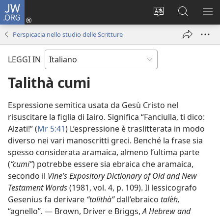
JW.ORG
Accedi
(apre
Modificare
Cerca
MO
una
la
in
ME
Perspicacia nello studio delle Scritture
nuova
lingua
JW.ORG
finestra)
del
LEGGI IN
sito
Talithà cumi
Espressione semitica usata da Gesù Cristo nel
risuscitare la figlia di Iairo. Significa “Fanciulla, ti dico:
Alzati!” (
Mr 5:41
) L’espressione è traslitterata in modo
diverso nei vari manoscritti greci. Benché la frase sia
spesso considerata aramaica, almeno l’ultima parte
(
“cumi”
) potrebbe essere sia ebraica che aramaica,
secondo il
Vine’s Expository Dictionary of Old and New
Testament Words
(1981, vol. 4, p. 109). Il lessicografo
Gesenius fa derivare
“talithà”
dall’ebraico
talèh,
“agnello”. — Brown, Driver e Briggs,
A Hebrew and