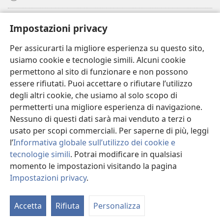
Donazioni
(apre
Impostazioni privacy
una
nuova
Per assicurarti la migliore esperienza su questo sito,
BIBLIOTECA ONLINE Watchtower
(apre
finestra)
usiamo cookie e tecnologie simili. Alcuni cookie
una
®
JW Hub
permettono al sito di funzionare e non possono
nuova
(apre
finestra)
essere rifiutati. Puoi accettare o rifiutare l’utilizzo
una
®
JW Library
nuova
degli altri cookie, che usiamo al solo scopo di
finestra)
permetterti una migliore esperienza di navigazione.
®
Watchtower Library
Nessuno di questi dati sarà mai venduto a terzi o
usato per scopi commerciali. Per saperne di più, leggi
l’
Informativa globale sull’utilizzo dei cookie e
tecnologie simili
. Potrai modificare in qualsiasi
Copyright
© 2026 Watch Tower Bible and Tract Society of Pennsylvania.
momento le impostazioni visitando la pagina
CONDIZIONI D’USO
|
INFORMATIVA SULLA PRIVACY
|
IMPOSTAZIONI
Impostazioni privacy
.
PRIVACY
Accetta
Rifiuta
Personalizza