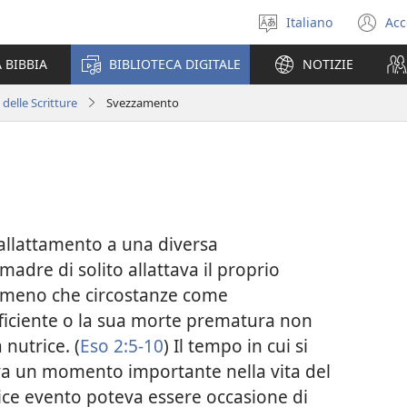
Italiano
Acc
Seleziona
(a
la
un
 BIBBIA
BIBLIOTECA DIGITALE
NOTIZIE
lingua
nu
fi
 delle Scritture
Svezzamento
’allattamento a una diversa
 madre di solito allattava il proprio
 meno che circostanze come
sufficiente o la sua morte prematura non
 nutrice. (
Eso 2:5-10
) Il tempo in cui si
va un momento importante nella vita del
lice evento poteva essere occasione di