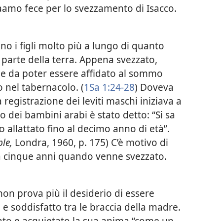
aamo fece per lo svezzamento di Isacco.
no i figli molto più a lungo di quanto
i parte della terra. Appena svezzato,
 da poter essere affidato al sommo
o nel tabernacolo. (
1Sa 1:24-28
) Doveva
a registrazione dei leviti maschi iniziava a
o dei bambini arabi è stato detto: “Si sa
o allattato fino al decimo anno di età”.
ble,
Londra, 1960, p. 175) C’è motivo di
ca cinque anni quando venne svezzato.
on prova più il desiderio di essere
o e soddisfatto tra le braccia della madre.
to e acquietato la sua anima “come un