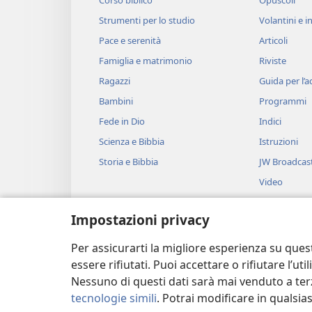
Corso biblico
Opuscoli
Strumenti per lo studio
Volantini e in
Pace e serenità
Articoli
Famiglia e matrimonio
Riviste
Ragazzi
Guida per l’
Bambini
Programmi
Fede in Dio
Indici
Scienza e Bibbia
Istruzioni
Storia e Bibbia
JW Broadcas
Video
Musica
Impostazioni privacy
Drammi bibli
Brani biblici 
Per assicurarti la migliore esperienza su ques
essere rifiutati. Puoi accettare o rifiutare l’u
Nessuno di questi dati sarà mai venduto a terz
tecnologie simili
. Potrai modificare in qualsi
Copyright
© 2026 Watch Tower Bible and