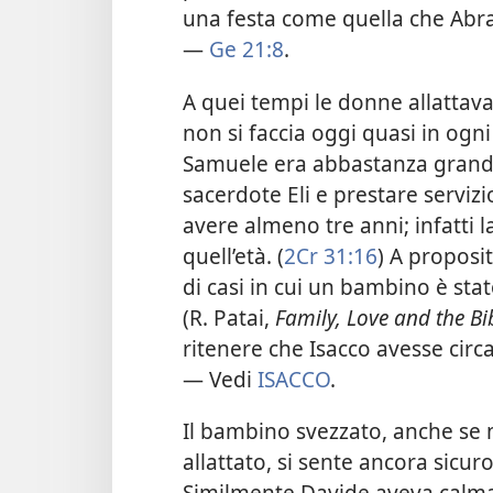
una festa come quella che Abr
—
Ge 21:8
.
A quei tempi le donne allattava
non si faccia oggi quasi in ogn
Samuele era abbastanza grande
sacerdote Eli e prestare servizi
avere almeno tre anni; infatti l
quell’età. (
2Cr 31:16
) A proposit
di casi in cui un bambino è stat
(R. Patai,
Family, Love and the Bi
ritenere che Isacco avesse cir
— Vedi
ISACCO
.
Il bambino svezzato, anche se n
allattato, si sente ancora sicur
Similmente Davide aveva calma