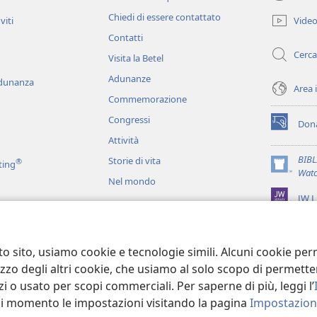
(apre
una
Chiedi di essere contattato
Vide
viti
nuova
Contatti
finestra)
Cerca
Visita la Betel
Adunanze
adunanza
Area 
Commemorazione
Congressi
Dona
(apre
Attività
una
nuova
BIB
Storie di vita
®
ting
finestra)
(apre
Watc
Nel mondo
una
JW L
nuova
finestra)
ci
recitati
to sito, usiamo cookie e tecnologie simili. Alcuni cookie p
tilizzo degli altri cookie, che usiamo al solo scopo di permet
i o usato per scopi commerciali. Per saperne di più, leggi l’
asi momento le impostazioni visitando la pagina
Impostazioni
 Tract Society of Pennsylvania.
CONDIZIONI D’USO
|
INFORMATIVA SUL