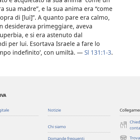
a sua madre”, e la sua anima era “come
ra di [lui]”. A quanto pare era calmo,
on desiderava primeggiare, aveva
uperbia, e si era astenuto dal
 per lui. Esortava Israele a fare lo
mpo indefinito’, con umiltà. —
Sl 131:1-3
.
OVA
gitale
Notizie
Collegamen
Chied
Chi siamo
conta
Trova
Domande frequenti