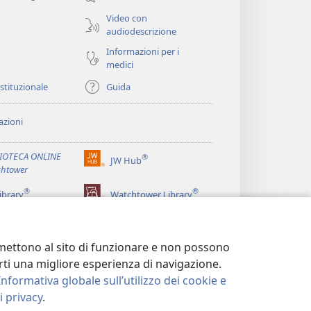
finestra)
Video con
o
audiodescrizione
Informazioni per i
medici
istituzionale
Guida
zioni
LIOTECA ONLINE
®
JW Hub
(apre
htower
una
®
®
nuova
ibrary
Watchtower Library
finestra)
ermettono al sito di funzionare e non possono
terti una migliore esperienza di navigazione.
Informativa globale sull’utilizzo dei cookie e
 privacy
.
LA PRIVACY
|
IMPOSTAZIONI PRIVACY