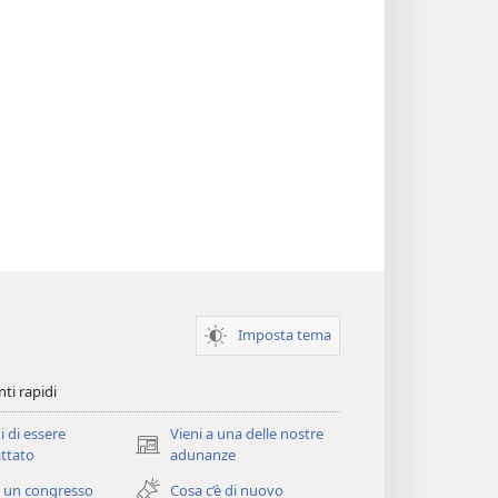
Imposta tema
ti rapidi
i di essere
Vieni a una delle nostre
(apre
ttato
adunanze
una
 un congresso
Cosa c’è di nuovo
nuova