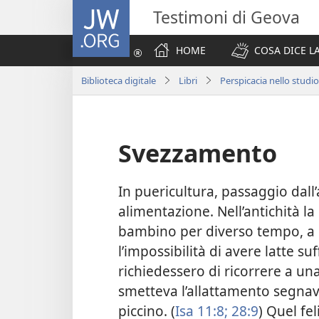
JW.ORG
Testimoni di Geova
HOME
COSA DICE LA
Biblioteca digitale
Libri
Perspicacia nello studio
Svezzamento
In puericultura, passaggio dall
alimentazione. Nell’antichità la
bambino per diverso tempo, a
l’impossibilità di avere latte 
richiedessero di ricorrere a una
smetteva l’allattamento segna
piccino. (
Isa 11:8;
28:9
) Quel fe