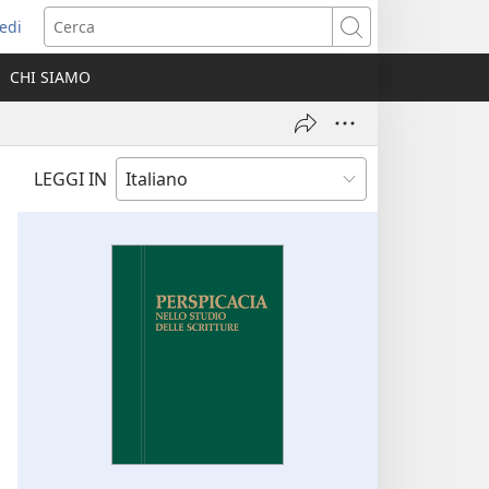
edi
pre
Cerca
a
CHI SIAMO
ova
nestra)
LEGGI IN