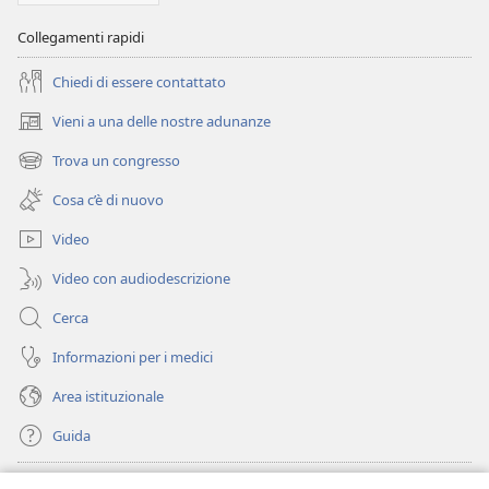
Collegamenti rapidi
Chiedi di essere contattato
Vieni a una delle nostre adunanze
(apre
una
Trova un congresso
(apre
nuova
una
finestra)
Cosa c’è di nuovo
nuova
finestra)
Video
Video con audiodescrizione
Cerca
Informazioni per i medici
Area istituzionale
Guida