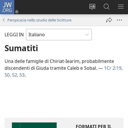
JW.ORG
Accedi
(apre
Modificare
Cerca
MO
una
la
in
ME
Perspicacia nello studio delle Scritture
nuova
lingua
JW.ORG
finestra)
del
LEGGI IN
sito
Sumatiti
Una delle famiglie di Chiriat-Iearim, probabilmente
discendenti di Giuda tramite Caleb e Sobal. —
1Cr 2:19,
50,
52, 53
.
FORMATI PER IL