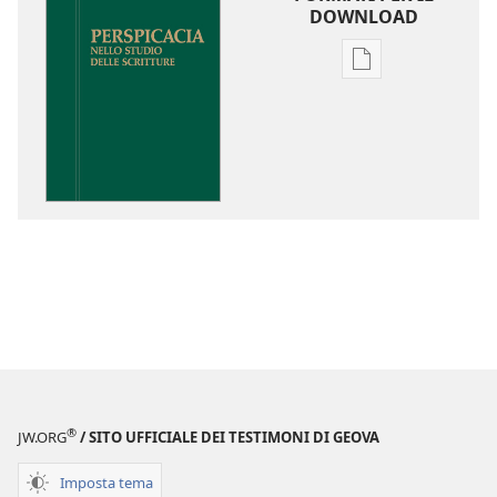
DOWNLOAD
Opzioni
per
il
download
delle
pubblicazioni
Perspicacia
nello
studio
delle
Scritture
®
JW.ORG
/ SITO UFFICIALE DEI TESTIMONI DI GEOVA
Imposta tema