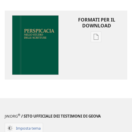
FORMATI PER IL
DOWNLOAD
Opzioni
per
il
download
delle
pubblicazioni
Perspicacia
nello
studio
delle
Scritture
®
JW.ORG
/ SITO UFFICIALE DEI TESTIMONI DI GEOVA
Imposta tema