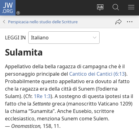
JW.ORG
Accedi
(apre
Modificare
Cerca
MO
una
la
in
ME
Perspicacia nello studio delle Scritture
nuova
lingua
JW.ORG
finestra)
del
LEGGI IN
sito
Sulamita
Appellativo della bella ragazza di campagna che è il
personaggio principale del
Cantico dei Cantici (6:13
).
Probabilmente questo appellativo era dovuto al fatto
che la ragazza era della città di Sunem (l’odierna
Sulam). (Cfr.
1Re 1:3
). A sostegno di questa ipotesi sta il
fatto che la
Settanta
greca (manoscritto Vaticano 1209)
la chiama “Sunamita”. Anche Eusebio, scrittore
ecclesiastico, menziona Sunem come Sulem.
—
Onomasticon,
158, 11.