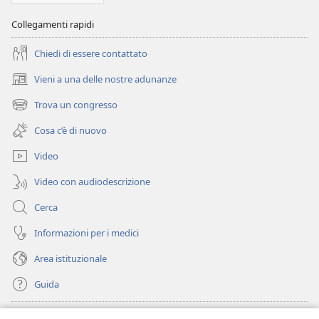
Collegamenti rapidi
Chiedi di essere contattato
Vieni a una delle nostre adunanze
(apre
una
Trova un congresso
(apre
nuova
una
finestra)
Cosa c’è di nuovo
nuova
finestra)
Video
Video con audiodescrizione
Cerca
Informazioni per i medici
Area istituzionale
Guida