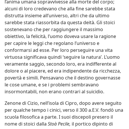
l’anima umana sopravvivesse alla morte del corpo;
alcuni di loro credevano che alla fine sarebbe stata
distrutta insieme all’universo, altri che da ultimo
sarebbe stata riassorbita da questa deità. Gli stoici
sostenevano che per raggiungere il massimo
obiettivo, la felicità, l’uomo doveva usare la ragione
per capire le leggi che regolano l’universo e
conformarsi ad esse. Per loro perseguire una vita
virtuosa significava quindi ‘seguire la natura’. L’uomo
veramente saggio, secondo loro, era indifferente al
dolore o al piacere, ed era indipendente da ricchezza,
povertà e simili. Pensavano che il destino governasse
le cose umane, e se i problemi sembravano
insormontabili, non erano contrari al suicidio.
Zenone di Cizio, nell’isola di Cipro, dopo avere seguito
per qualche tempo i cinici, verso il 300 a.E.V. fondò una
scuola filosofica a parte. I suoi discepoli presero il
nome di stoici dalla
Stoà Pecile,
il portico dipinto di