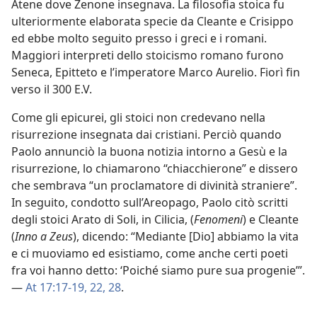
Atene dove Zenone insegnava. La filosofia stoica fu
ulteriormente elaborata specie da Cleante e Crisippo
ed ebbe molto seguito presso i greci e i romani.
Maggiori interpreti dello stoicismo romano furono
Seneca, Epitteto e l’imperatore Marco Aurelio. Fiorì fin
verso il 300 E.V.
Come gli epicurei, gli stoici non credevano nella
risurrezione insegnata dai cristiani. Perciò quando
Paolo annunciò la buona notizia intorno a Gesù e la
risurrezione, lo chiamarono “chiacchierone” e dissero
che sembrava “un proclamatore di divinità straniere”.
In seguito, condotto sull’Areopago, Paolo citò scritti
degli stoici Arato di Soli, in Cilicia, (
Fenomeni
) e Cleante
(
Inno a Zeus
), dicendo: “Mediante [Dio] abbiamo la vita
e ci muoviamo ed esistiamo, come anche certi poeti
fra voi hanno detto: ‘Poiché siamo pure sua progenie’”.
—
At 17:17-19,
22,
28
.