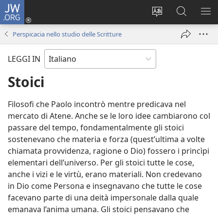
JW.ORG
Accedi
(apre
Modificare
Cerca
MO
una
la
in
ME
Perspicacia nello studio delle Scritture
nuova
lingua
JW.ORG
finestra)
del
LEGGI IN
sito
Stoici
Filosofi che Paolo incontrò mentre predicava nel
mercato di Atene. Anche se le loro idee cambiarono col
passare del tempo, fondamentalmente gli stoici
sostenevano che materia e forza (quest’ultima a volte
chiamata provvidenza, ragione o Dio) fossero i princìpi
elementari dell’universo. Per gli stoici tutte le cose,
anche i vizi e le virtù, erano materiali. Non credevano
in Dio come Persona e insegnavano che tutte le cose
facevano parte di una deità impersonale dalla quale
emanava l’anima umana. Gli stoici pensavano che