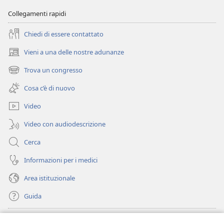
Collegamenti rapidi
Chiedi di essere contattato
Vieni a una delle nostre adunanze
(apre
una
Trova un congresso
(apre
nuova
una
finestra)
Cosa c’è di nuovo
nuova
finestra)
Video
Video con audiodescrizione
Cerca
Informazioni per i medici
Area istituzionale
Guida
Donazioni