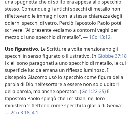
una spugnetta che di solito era appesa allo specchio
stesso. Comunque gli antichi specchi di metallo non
riflettevano le immagini con la stessa chiarezza degli
odierni specchi di vetro. Perciò l’apostolo Paolo poté
scrivere: “Al presente vediamo a contorni vaghi per
mezzo di uno specchio di metallo”. —
1Co 13:12
.
Uso figurativo.
Le Scritture a volte menzionano gli
specchi in senso figurato o illustrativo. In
Giobbe 37:18
i cieli sono paragonati a uno specchio di metallo, la cui
superficie lucida emana un riflesso luminoso. Il
discepolo Giacomo usò lo specchio come figura della
parola di Dio nell’esortare a essere non solo uditori
della parola, ma anche operatori. (
Gc 1:22-25
) E
l’apostolo Paolo spiegò che i cristiani nel loro
ministero ‘riflettono come specchi la gloria di Geova’.
—
2Co 3:18;
4:1
.