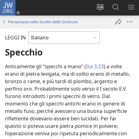
JW.ORG
Accedi
(apre
Modificare
Cerca
MO
una
la
in
ME
Perspicacia nello studio delle Scritture
nuova
lingua
JW.ORG
finestra)
del
LEGGI IN
sito
Specchio
Anticamente gli “specchi a mano” (
Isa 3:23
) a volte
erano di pietra levigata, ma di solito erano di metallo,
bronzo o rame, e più tardi di piombo, argento e
perfino oro. Probabilmente solo verso il I secolo E.V.
furono introdotti i primi specchi di vetro. Dal
momento che gli specchi antichi erano in genere di
metallo fuso, perché avessero una buona superficie
riflettente dovevano essere ben lucidati. Per far
questo si poteva usare pietra pomice in polvere;
l’operazione veniva poi ripetuta periodicamente con