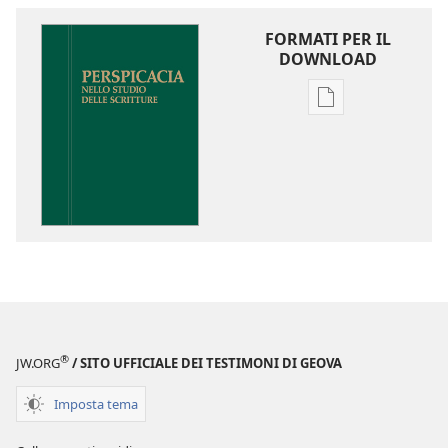
FORMATI PER IL
DOWNLOAD
Opzioni
per
il
download
delle
pubblicazioni
Perspicacia
nello
studio
delle
Scritture
®
JW.ORG
/ SITO UFFICIALE DEI TESTIMONI DI GEOVA
Imposta tema