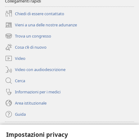
Collegamenti rapidi
Chiedi di essere contattato
Vieni a una delle nostre adunanze
(apre
una
Trova un congresso
(apre
nuova
una
finestra)
Cosa c’è di nuovo
nuova
finestra)
Video
Video con audiodescrizione
Cerca
Informazioni per i medici
Area istituzionale
Guida
Donazioni
(apre
Impostazioni privacy
una