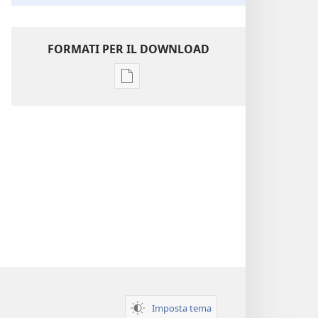
FORMATI PER IL DOWNLOAD
Opzioni
per
il
download
delle
pubblicazioni
Perspicacia
nello
studio
delle
Scritture
Imposta tema