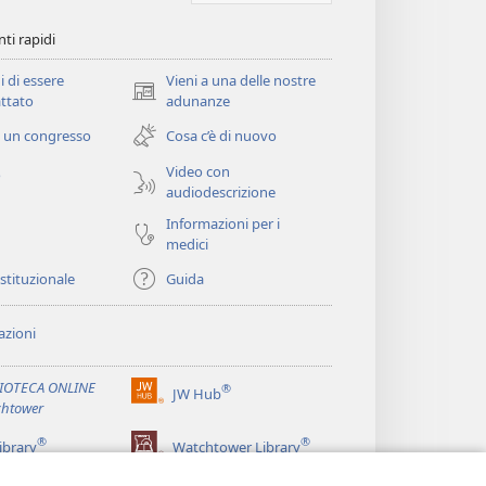
ti rapidi
i di essere
Vieni a una delle nostre
(apre
ttato
adunanze
una
 un congresso
Cosa c’è di nuovo
nuova
finestra)
Video con
o
audiodescrizione
Informazioni per i
medici
istituzionale
Guida
zioni
LIOTECA ONLINE
®
JW Hub
(apre
htower
una
®
®
nuova
ibrary
Watchtower Library
finestra)