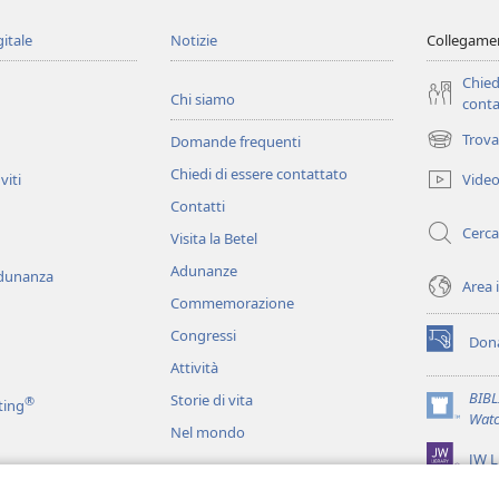
gitale
Notizie
Collegamen
Chied
Chi siamo
conta
Trova
Domande frequenti
(apre
una
Chiedi di essere contattato
Vide
viti
nuova
Contatti
finestra)
Cerca
Visita la Betel
Adunanze
adunanza
Area 
Commemorazione
Congressi
Dona
(apre
Attività
una
nuova
BIB
Storie di vita
®
ting
finestra)
(apre
Watc
Nel mondo
una
JW L
nuova
finestra)