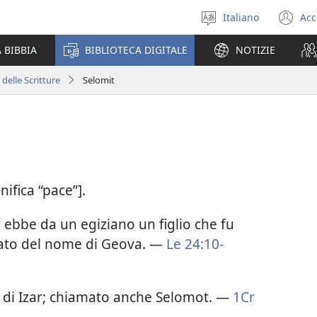
Italiano
Acc
Seleziona
(a
la
un
 BIBBIA
BIBLIOTECA DIGITALE
NOTIZIE
lingua
nu
fi
 delle Scritture
Selomit
nifica “pace”].
le ebbe da un egiziano un figlio che fu
ato del nome di Geova. —
Le 24:10-
a di Izar; chiamato anche Selomot. —
1Cr