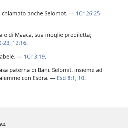
r; chiamato anche Selomot. —
1Cr 26:25-
 e di Maaca, sua moglie prediletta;
0-23;
12:16
.
babele. —
1Cr 3:19
.
 casa paterna di Bani. Selomit, insieme ad
usalemme con Esdra. —
Esd 8:1,
10
.
OVA