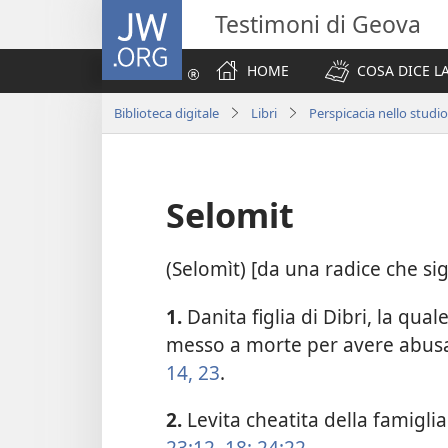
JW.ORG
Testimoni di Geova
HOME
COSA DICE LA
Biblioteca digitale
Libri
Perspicacia nello studio
Selomit
(Selomìt) [da una radice che sig
1.
Danita figlia di Dibri, la qua
messo a morte per avere abus
14,
23
.
2.
Levita cheatita della famigli
23:12,
18;
24:22
.