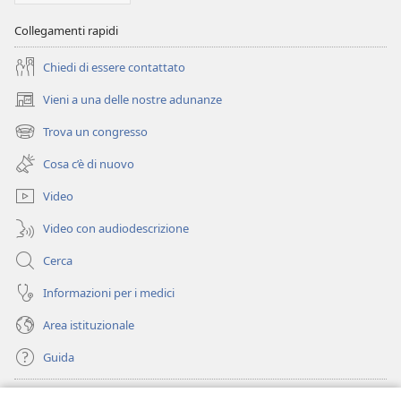
Collegamenti rapidi
Chiedi di essere contattato
Vieni a una delle nostre adunanze
(apre
una
Trova un congresso
(apre
nuova
una
finestra)
Cosa c’è di nuovo
nuova
finestra)
Video
Video con audiodescrizione
Cerca
Informazioni per i medici
Area istituzionale
Guida