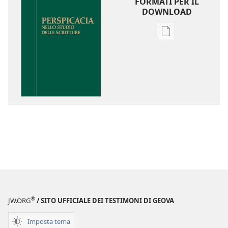
FORMATI PER IL
DOWNLOAD
Opzioni
per
il
download
delle
pubblicazioni
Perspicacia
nello
studio
delle
Scritture
®
JW.ORG
/ SITO UFFICIALE DEI TESTIMONI DI GEOVA
Imposta tema