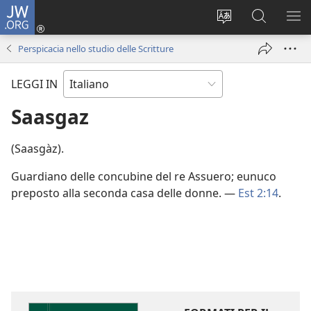
JW.ORG
Accedi
(apre
Modificare
Cerca
MO
una
la
in
ME
Perspicacia nello studio delle Scritture
nuova
lingua
JW.ORG
finestra)
del
LEGGI IN
sito
Saasgaz
(Saasgàz).
Guardiano delle concubine del re Assuero; eunuco
preposto alla seconda casa delle donne. —
Est 2:14
.