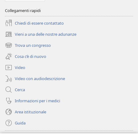
Collegamenti rapidi
Chiedi di essere contattato
Vieni a una delle nostre adunanze
(apre
una
Trova un congresso
(apre
nuova
una
finestra)
Cosa c’è di nuovo
nuova
finestra)
Video
Video con audiodescrizione
Cerca
Informazioni per i medici
Area istituzionale
Guida