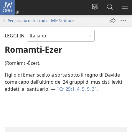
JW.ORG
Accedi
(apre
Modificare
Cerca
MO
una
la
in
ME
Perspicacia nello studio delle Scritture
nuova
lingua
JW.ORG
finestra)
del
LEGGI IN
sito
Romamti-Ezer
(Romàmti-Èzer).
Figlio di Eman scelto a sorte sotto il regno di Davide
come capo dell’ultimo dei 24 gruppi di musicisti leviti
addetti al santuario. —
1Cr 25:1,
4, 5,
9,
31
.