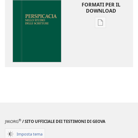
FORMATI PER IL
DOWNLOAD
Opzioni
per
il
download
delle
pubblicazioni
Perspicacia
nello
studio
delle
Scritture
®
JW.ORG
/ SITO UFFICIALE DEI TESTIMONI DI GEOVA
Imposta tema