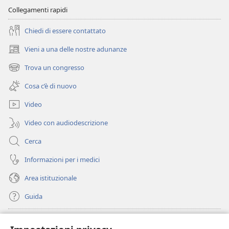
Collegamenti rapidi
Chiedi di essere contattato
Vieni a una delle nostre adunanze
(apre
una
Trova un congresso
(apre
nuova
una
finestra)
Cosa c’è di nuovo
nuova
finestra)
Video
Video con audiodescrizione
Cerca
Informazioni per i medici
Area istituzionale
Guida
Donazioni
(apre