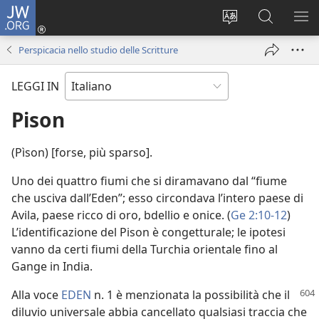
JW.ORG
Accedi
(apre
Modificare
Cerca
MO
una
la
in
ME
Perspicacia nello studio delle Scritture
nuova
lingua
JW.ORG
finestra)
del
LEGGI IN
sito
Pison
(Pìson) [forse, più sparso].
Uno dei quattro fiumi che si diramavano dal “fiume
che usciva dall’Eden”; esso circondava l’intero paese di
Avila, paese ricco di oro, bdellio e onice. (
Ge 2:10-12
)
L’identificazione del Pison è congetturale; le ipotesi
vanno da certi fiumi della Turchia orientale fino al
Gange in India.
Alla voce
EDEN
n. 1 è menzionata la possibilità che il
diluvio universale abbia cancellato qualsiasi traccia che