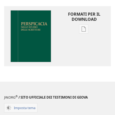
FORMATI PER IL
DOWNLOAD
Opzioni
per
il
download
delle
pubblicazioni
Perspicacia
nello
studio
delle
Scritture
®
JW.ORG
/ SITO UFFICIALE DEI TESTIMONI DI GEOVA
Imposta tema