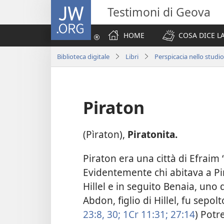
JW.ORG
Testimoni di Geova
HOME
COSA DICE LA
Biblioteca digitale
Libri
Perspicacia nello studio
Piraton
(Pìraton),
Piratonita.
Piraton era una città di Efraim 
Evidentemente chi abitava a Pi
Hillel e in seguito Benaia, uno 
Abdon, figlio di Hillel, fu sepolt
23:8,
30;
1Cr 11:31;
27:14
) Potr