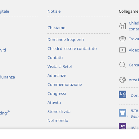
gitale
Notizie
Collegamen
Chied
Chi siamo
conta
Trova
Domande frequenti
(apre
una
Chiedi di essere contattato
Vide
viti
nuova
Contatti
finestra)
Cerca
Visita la Betel
Adunanze
adunanza
Area 
Commemorazione
Congressi
Dona
(apre
Attività
una
nuova
BIB
Storie di vita
®
ting
finestra)
(apre
Watc
Nel mondo
una
JW L
nuova
finestra)