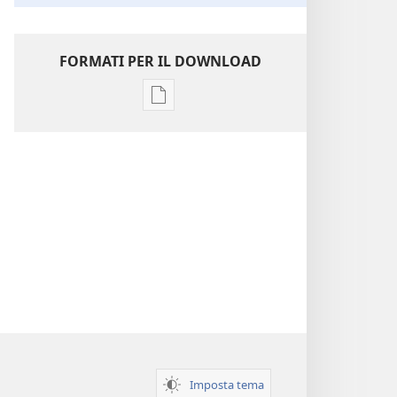
FORMATI PER IL DOWNLOAD
Opzioni
per
il
download
delle
pubblicazioni
Perspicacia
nello
studio
delle
Scritture
Imposta tema