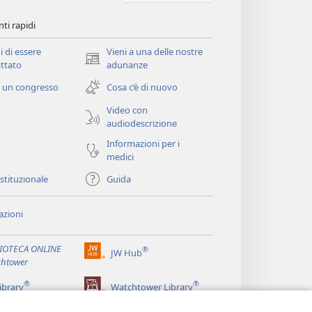
ti rapidi
i di essere
Vieni a una delle nostre
(apre
ttato
adunanze
una
 un congresso
Cosa c’è di nuovo
nuova
finestra)
Video con
o
audiodescrizione
Informazioni per i
medici
istituzionale
Guida
zioni
LIOTECA ONLINE
®
JW Hub
(apre
htower
una
®
®
nuova
ibrary
Watchtower Library
finestra)