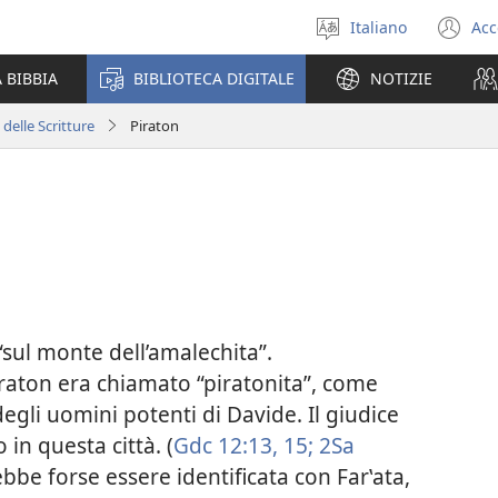
Italiano
Acc
Seleziona
(a
la
un
 BIBBIA
BIBLIOTECA DIGITALE
NOTIZIE
lingua
nu
fi
 delle Scritture
Piraton
“sul monte dell’amalechita”.
raton era chiamato “piratonita”, come
degli uomini potenti di Davide. Il giudice
o in questa città. (
Gdc 12:13,
15;
2Sa
ebbe forse essere identificata con Farʽata,