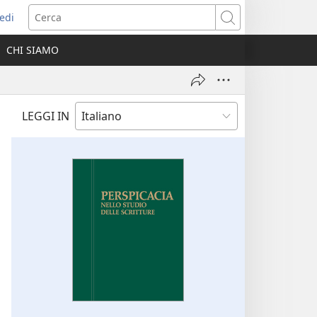
edi
pre
Cerca
a
CHI SIAMO
ova
nestra)
LEGGI IN