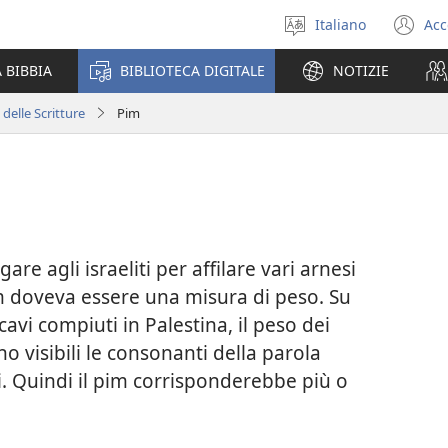
Italiano
Acc
Seleziona
(a
la
un
 BIBBIA
BIBLIOTECA DIGITALE
NOTIZIE
lingua
nu
fi
 delle Scritture
Pim
are agli israeliti per affilare vari arnesi
im doveva essere una misura di peso. Su
scavi compiuti in Palestina, il peso dei
no visibili le consonanti della parola
hi. Quindi il pim corrisponderebbe più o