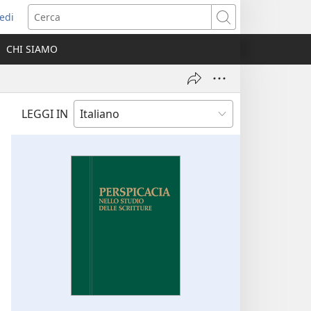
edi
pre
Cerca
a
CHI SIAMO
ova
nestra)
LEGGI IN