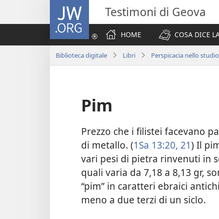
JW.ORG
Testimoni di Geova
HOME
COSA DICE LA
Biblioteca digitale
Libri
Perspicacia nello studio
Pim
Prezzo che i filistei facevano pag
di metallo. (
1Sa 13:20, 21
) Il p
vari pesi di pietra rinvenuti in 
quali varia da 7,18 a 8,13 gr, so
“pim” in caratteri ebraici antic
meno a due terzi di un siclo.