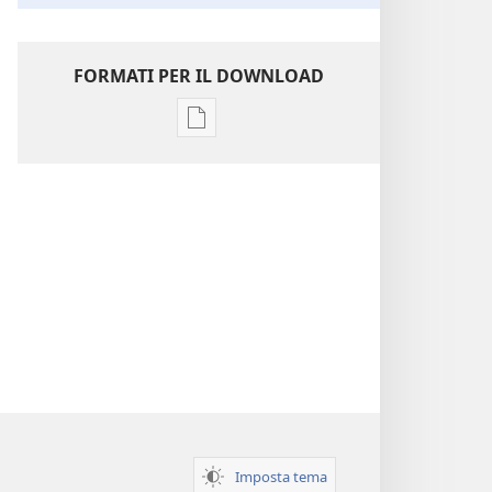
FORMATI PER IL DOWNLOAD
Opzioni
per
il
download
delle
pubblicazioni
Perspicacia
nello
studio
delle
Scritture
Imposta tema