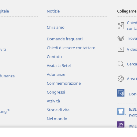
gitale
Notizie
Collegamen
Chied
Chi siamo
conta
Trova
Domande frequenti
(apre
una
Chiedi di essere contattato
Vide
viti
nuova
Contatti
finestra)
Cerca
Visita la Betel
Adunanze
adunanza
Area 
Commemorazione
Congressi
Dona
(apre
Attività
una
nuova
BIB
Storie di vita
®
ting
finestra)
(apre
Watc
Nel mondo
una
JW L
nuova
finestra)