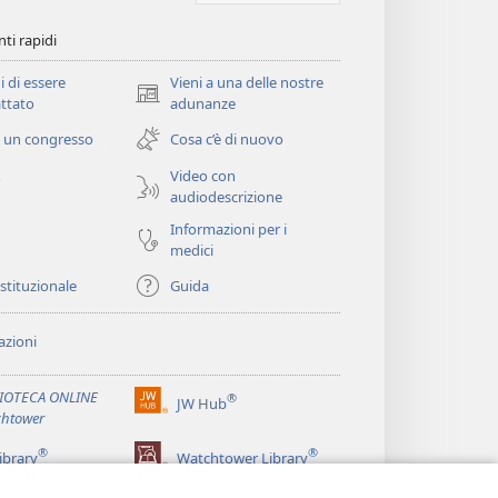
ti rapidi
i di essere
Vieni a una delle nostre
(apre
ttato
adunanze
una
 un congresso
Cosa c’è di nuovo
nuova
finestra)
Video con
o
audiodescrizione
Informazioni per i
medici
istituzionale
Guida
zioni
LIOTECA ONLINE
®
JW Hub
(apre
htower
una
®
®
nuova
ibrary
Watchtower Library
finestra)