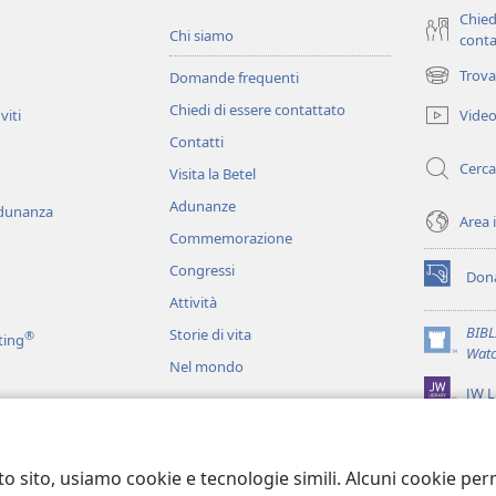
Chied
Chi siamo
conta
Trova
Domande frequenti
(apre
una
Chiedi di essere contattato
Vide
viti
nuova
Contatti
finestra)
Cerca
Visita la Betel
Adunanze
adunanza
Area 
Commemorazione
Congressi
Dona
(apre
Attività
una
nuova
BIB
Storie di vita
®
ting
finestra)
(apre
Watc
Nel mondo
una
JW L
nuova
finestra)
ci
recitati
to sito, usiamo cookie e tecnologie simili. Alcuni cookie p