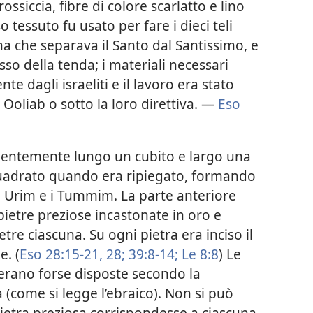
ossiccia, fibre di colore scarlatto e lino
so tessuto fu usato per fare i dieci teli
na che separava il Santo dal Santissimo, e
sso della tenda; i materiali necessari
te dagli israeliti e il lavoro era stato
 Ooliab o sotto la loro direttiva. —
Eso
videntemente lungo un cubito e largo una
uadrato quando era ripiegato, formando
li Urim e i Tummim. La parte anteriore
pietre preziose incastonate in oro e
ietre ciascuna. Su ogni pietra era inciso il
e. (
Eso 28:15-21,
28;
39:8-14;
Le 8:8
) Le
a erano forse disposte secondo la
a (come si legge l’ebraico). Non si può
ietra preziosa corrispondesse a ciascuna