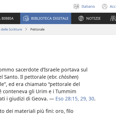
Italiano
Acc
Seleziona
(a
la
un
 BIBBIA
BIBLIOTECA DIGITALE
NOTIZIE
lingua
nu
fi
 delle Scritture
Pettorale
 sommo sacerdote d’Israele portava sul
 Santo. Il pettorale (ebr.
chòshen
)
”, ed era chiamato “pettorale del
é conteneva gli Urim e i Tummim
ati i giudizi di Geova. —
Eso 28:15,
29, 30
.
o dei materiali più fini: oro, filo