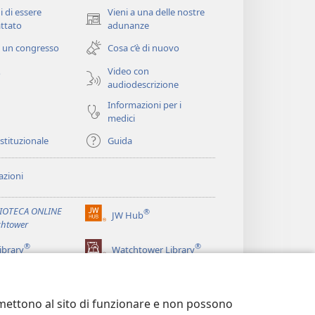
i di essere
Vieni a una delle nostre
(apre
ttato
adunanze
una
 un congresso
Cosa c’è di nuovo
nuova
finestra)
Video con
o
audiodescrizione
Informazioni per i
medici
istituzionale
Guida
zioni
LIOTECA ONLINE
®
JW Hub
(apre
htower
una
®
®
nuova
ibrary
Watchtower Library
finestra)
ermettono al sito di funzionare e non possono