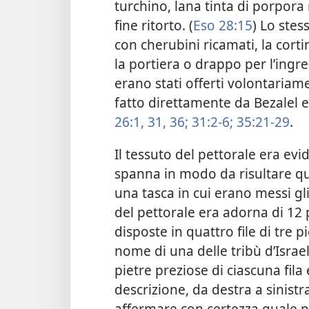
turchino, lana tinta di porpora r
fine ritorto. (
Eso 28:15
) Lo stes
con cherubini ricamati, la corti
la portiera o drappo per l’ingre
erano stati offerti volontariamen
fatto direttamente da Bezalel e
26:1,
31,
36;
31:2-6;
35:21-29
.
Il tessuto del pettorale era e
spanna in modo da risultare q
una tasca in cui erano messi g
del pettorale era adorna di 12 
disposte in quattro file di tre p
nome di una delle tribù d’Israel
pietre preziose di ciascuna fil
descrizione, da destra a sinistr
affermare con certezza quale p