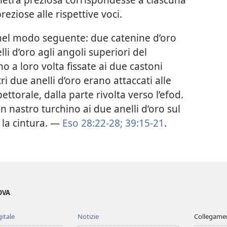
reziose alle rispettive voci.
od nel modo seguente: due catenine d’oro
i d’oro agli angoli superiori del
o a loro volta fissate ai due castoni
tri due anelli d’oro erano attaccati alle
ttorale, dalla parte rivolta verso l’efod.
n nastro turchino ai due anelli d’oro sul
 la cintura. —
Eso 28:22-28;
39:15-21
.
OVA
gitale
Notizie
Collegamen