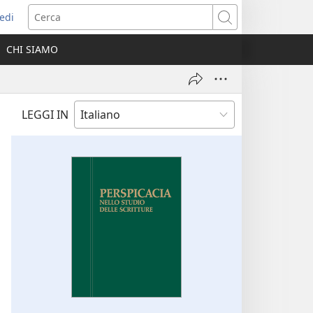
edi
pre
Cerca
a
CHI SIAMO
ova
nestra)
LEGGI IN