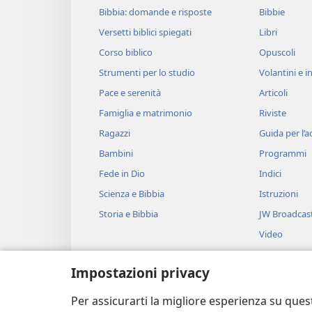
Bibbia: domande e risposte
Bibbie
Versetti biblici spiegati
Libri
Corso biblico
Opuscoli
Strumenti per lo studio
Volantini e in
Pace e serenità
Articoli
Famiglia e matrimonio
Riviste
Ragazzi
Guida per l’
Bambini
Programmi
Fede in Dio
Indici
Scienza e Bibbia
Istruzioni
Storia e Bibbia
JW Broadcas
Video
Musica
Impostazioni privacy
Drammi bibli
Brani biblici 
Per assicurarti la migliore esperienza su ques