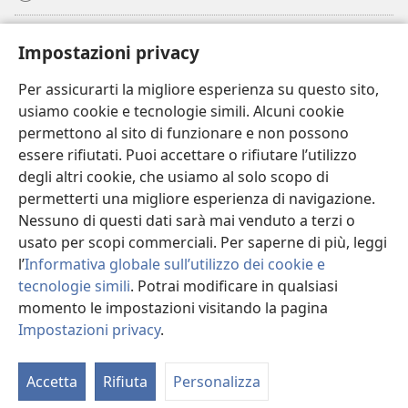
Donazioni
(apre
Impostazioni privacy
una
nuova
Per assicurarti la migliore esperienza su questo sito,
BIBLIOTECA ONLINE Watchtower
(apre
finestra)
usiamo cookie e tecnologie simili. Alcuni cookie
una
®
JW Hub
permettono al sito di funzionare e non possono
nuova
(apre
finestra)
essere rifiutati. Puoi accettare o rifiutare l’utilizzo
una
®
JW Library
nuova
degli altri cookie, che usiamo al solo scopo di
finestra)
permetterti una migliore esperienza di navigazione.
®
Watchtower Library
Nessuno di questi dati sarà mai venduto a terzi o
usato per scopi commerciali. Per saperne di più, leggi
l’
Informativa globale sull’utilizzo dei cookie e
tecnologie simili
. Potrai modificare in qualsiasi
Copyright
© 2026 Watch Tower Bible and Tract Society of Pennsylvania.
momento le impostazioni visitando la pagina
CONDIZIONI D’USO
|
INFORMATIVA SULLA PRIVACY
|
IMPOSTAZIONI
Impostazioni privacy
.
PRIVACY
Accetta
Rifiuta
Personalizza