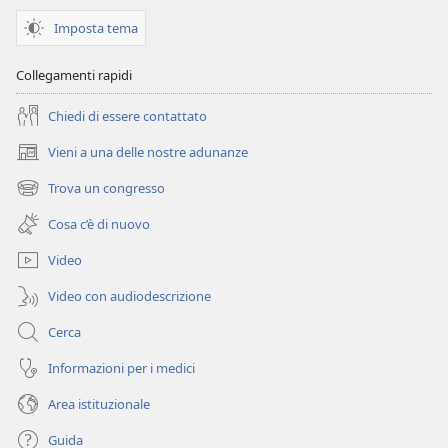
Imposta tema
Collegamenti rapidi
Chiedi di essere contattato
Vieni a una delle nostre adunanze
(apre
una
Trova un congresso
(apre
nuova
una
finestra)
Cosa c’è di nuovo
nuova
finestra)
Video
Video con audiodescrizione
Cerca
Informazioni per i medici
Area istituzionale
Guida