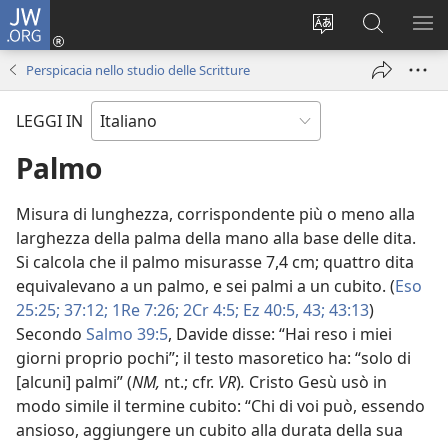
JW.ORG
Accedi
(apre
Modificare
Cerca
MO
una
la
in
ME
Perspicacia nello studio delle Scritture
nuova
lingua
JW.ORG
finestra)
del
LEGGI IN
sito
Palmo
Misura di lunghezza, corrispondente più o meno alla
larghezza della palma della mano alla base delle dita.
Si calcola che il palmo misurasse 7,4 cm; quattro dita
equivalevano a un palmo, e sei palmi a un cubito. (
Eso
25:25;
37:12;
1Re 7:26;
2Cr 4:5;
Ez 40:5,
43;
43:13
)
Secondo
Salmo 39:5
, Davide disse: “Hai reso i miei
giorni proprio pochi”; il testo masoretico ha: “solo di
[alcuni] palmi” (
NM,
nt.; cfr.
VR
)
.
Cristo Gesù usò in
modo simile il termine cubito: “Chi di voi può, essendo
ansioso, aggiungere un cubito alla durata della sua