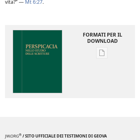
vita?” —
Mt 6:27
.
FORMATI PER IL
DOWNLOAD
Opzioni
per
il
download
delle
pubblicazioni
Perspicacia
nello
studio
delle
Scritture
®
JW.ORG
/ SITO UFFICIALE DEI TESTIMONI DI GEOVA