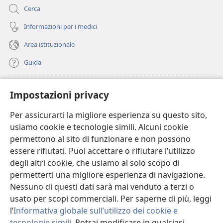
Cerca
Informazioni per i medici
Area istituzionale
Guida
Donazioni
(apre
Impostazioni privacy
una
nuova
Per assicurarti la migliore esperienza su questo sito,
BIBLIOTECA ONLINE Watchtower
(apre
finestra)
usiamo cookie e tecnologie simili. Alcuni cookie
una
®
JW Hub
permettono al sito di funzionare e non possono
nuova
(apre
finestra)
essere rifiutati. Puoi accettare o rifiutare l’utilizzo
una
®
JW Library
nuova
degli altri cookie, che usiamo al solo scopo di
finestra)
permetterti una migliore esperienza di navigazione.
®
Watchtower Library
Nessuno di questi dati sarà mai venduto a terzi o
usato per scopi commerciali. Per saperne di più, leggi
l’
Informativa globale sull’utilizzo dei cookie e
tecnologie simili
. Potrai modificare in qualsiasi