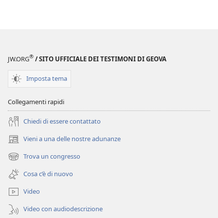
Perspicacia
nello
studio
delle
Scritture
®
JW.ORG
/ SITO UFFICIALE DEI TESTIMONI DI GEOVA
Imposta tema
Collegamenti rapidi
Chiedi di essere contattato
Vieni a una delle nostre adunanze
(apre
una
Trova un congresso
(apre
nuova
una
finestra)
Cosa c’è di nuovo
nuova
finestra)
Video
Video con audiodescrizione