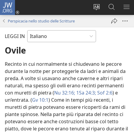
JW.ORG
Accedi
(apre
Modificare
Cerca
MO
una
la
in
ME
Perspicacia nello studio delle Scritture
nuova
lingua
JW.ORG
finestra)
del
LEGGI IN
sito
Ovile
Recinto in cui normalmente si chiudevano le pecore
durante la notte per proteggerle da ladri e animali da
preda. A volte si usavano anche caverne e altri ripari
naturali, ma spesso gli ovili erano recinti permanenti
con muretti di pietra (
Nu 32:16;
1Sa 24:3;
Sof 2:6
) e
un’entrata. (
Gv 10:1
) Come in tempi più recenti, i
muretti di pietra potevano essere ricoperti da rami di
piante spinose. Nella parte più riparata del recinto ci
potevano essere anche costruzioni basse col tetto
piatto, dove le pecore erano tenute al riparo durante il