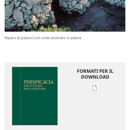
Riparo di pastori con ovile recintato in pietra
FORMATI PER IL
DOWNLOAD
Opzioni
per
il
download
delle
pubblicazioni