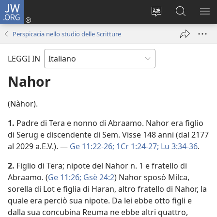
JW.ORG
Accedi
(apre
Modificare
Cerca
MO
una
la
in
ME
Perspicacia nello studio delle Scritture
nuova
lingua
JW.ORG
finestra)
del
LEGGI IN
sito
Nahor
(Nàhor).
1.
Padre di Tera e nonno di Abraamo. Nahor era figlio
di Serug e discendente di Sem. Visse 148 anni (dal 2177
al 2029 a.E.V.). —
Ge 11:22-26;
1Cr 1:24-27;
Lu 3:34-36
.
2.
Figlio di Tera; nipote del Nahor n. 1 e fratello di
Abraamo. (
Ge 11:26;
Gsè 24:2
) Nahor sposò Milca,
sorella di Lot e figlia di Haran, altro fratello di Nahor, la
quale era perciò sua nipote. Da lei ebbe otto figli e
dalla sua concubina Reuma ne ebbe altri quattro,