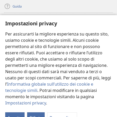
Guida
Donazioni
(apre
Impostazioni privacy
una
nuova
Per assicurarti la migliore esperienza su questo sito,
BIBLIOTECA ONLINE Watchtower
(apre
finestra)
usiamo cookie e tecnologie simili. Alcuni cookie
una
®
JW Hub
permettono al sito di funzionare e non possono
nuova
(apre
finestra)
essere rifiutati. Puoi accettare o rifiutare l’utilizzo
una
®
JW Library
nuova
degli altri cookie, che usiamo al solo scopo di
finestra)
permetterti una migliore esperienza di navigazione.
®
Watchtower Library
Nessuno di questi dati sarà mai venduto a terzi o
usato per scopi commerciali. Per saperne di più, leggi
l’
Informativa globale sull’utilizzo dei cookie e
tecnologie simili
. Potrai modificare in qualsiasi
Copyright
© 2026 Watch Tower Bible and Tract Society of Pennsylvania.
momento le impostazioni visitando la pagina
CONDIZIONI D’USO
|
INFORMATIVA SULLA PRIVACY
|
IMPOSTAZIONI
Impostazioni privacy
.
PRIVACY