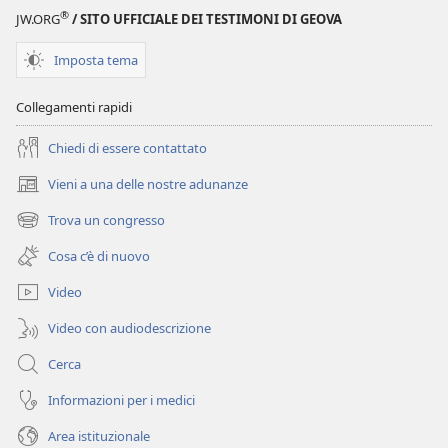
Scritture
®
JW.ORG
/ SITO UFFICIALE DEI TESTIMONI DI GEOVA
Imposta tema
Collegamenti rapidi
Chiedi di essere contattato
Vieni a una delle nostre adunanze
(apre
una
Trova un congresso
(apre
nuova
una
finestra)
Cosa c’è di nuovo
nuova
finestra)
Video
Video con audiodescrizione
Cerca
Informazioni per i medici
Area istituzionale