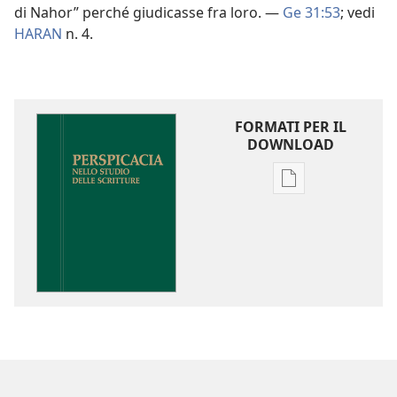
di Nahor” perché giudicasse fra loro. —
Ge 31:53
; vedi
HARAN
n. 4.
FORMATI PER IL
DOWNLOAD
Opzioni
per
il
download
delle
pubblicazioni
Perspicacia
nello
studio
delle