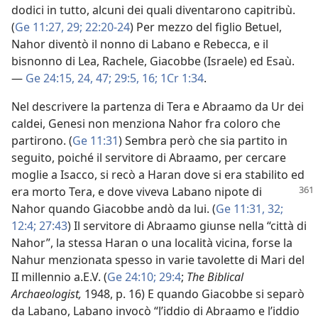
dodici in tutto, alcuni dei quali diventarono capitribù.
(
Ge 11:27,
29;
22:20-24
) Per mezzo del figlio Betuel,
Nahor diventò il nonno di Labano e Rebecca, e il
bisnonno di Lea, Rachele, Giacobbe (Israele) ed Esaù.
—
Ge 24:15,
24,
47;
29:5,
16;
1Cr 1:34
.
Nel descrivere la partenza di Tera e Abraamo da Ur dei
caldei, Genesi non menziona Nahor fra coloro che
partirono. (
Ge 11:31
) Sembra però che sia partito in
seguito, poiché il servitore di Abraamo, per cercare
moglie a Isacco, si recò a Haran dove si era stabilito ed
era morto Tera, e dove
viveva Labano nipote di
Nahor quando Giacobbe andò da lui. (
Ge 11:31, 32;
12:4;
27:43
) Il servitore di Abraamo giunse nella “città di
Nahor”, la stessa Haran o una località vicina, forse la
Nahur menzionata spesso in varie tavolette di Mari del
II millennio a.E.V. (
Ge 24:10;
29:4
;
The Biblical
Archaeologist,
1948, p. 16) E quando Giacobbe si separò
da Labano, Labano invocò “l’iddio di Abraamo e l’iddio