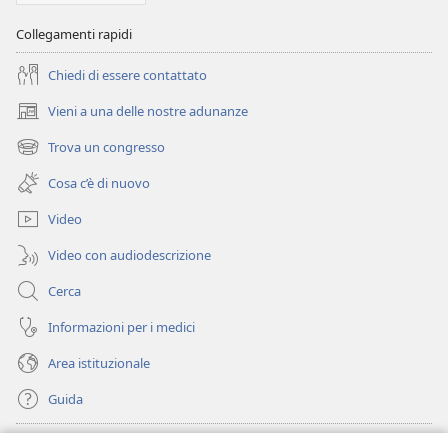
Collegamenti rapidi
Chiedi di essere contattato
Vieni a una delle nostre adunanze
(apre
una
Trova un congresso
(apre
nuova
una
finestra)
Cosa c’è di nuovo
nuova
finestra)
Video
Video con audiodescrizione
Cerca
Informazioni per i medici
Area istituzionale
Guida