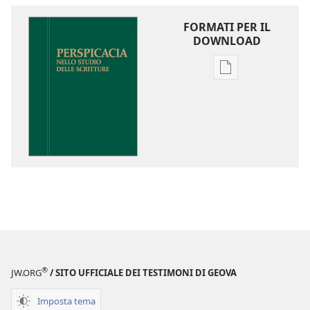
FORMATI PER IL
DOWNLOAD
Opzioni
per
il
download
delle
pubblicazioni
Perspicacia
nello
studio
delle
Scritture
®
JW.ORG
/ SITO UFFICIALE DEI TESTIMONI DI GEOVA
Imposta tema