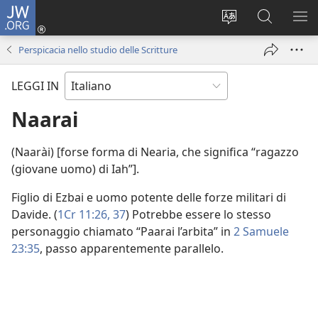
JW.ORG
Accedi
(apre
Modificare
Cerca
MO
una
la
in
ME
Perspicacia nello studio delle Scritture
nuova
lingua
JW.ORG
finestra)
del
LEGGI IN
sito
Naarai
(Naarài) [forse forma di Nearia, che significa “ragazzo
(giovane uomo) di Iah”].
Figlio di Ezbai e uomo potente delle forze militari di
Davide. (
1Cr 11:26,
37
) Potrebbe essere lo stesso
personaggio chiamato “Paarai l’arbita” in
2 Samuele
23:35
, passo apparentemente parallelo.