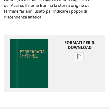
dell’Assiria. Il nome Iran ha la stessa origine del
termine “ariani”, usato per indicare i popoli di
discendenza iafetica.
FORMATI PER IL
DOWNLOAD
Opzioni
per
il
download
delle
pubblicazioni
Perspicacia
nello
studio