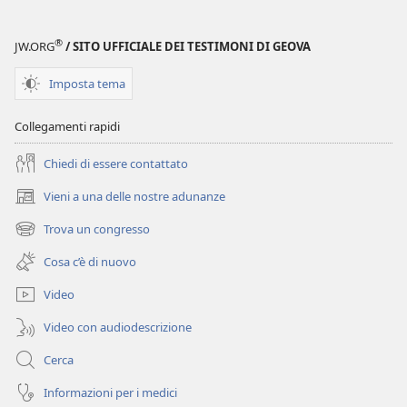
delle
Scritture
®
JW.ORG
/ SITO UFFICIALE DEI TESTIMONI DI GEOVA
Imposta tema
Collegamenti rapidi
Chiedi di essere contattato
Vieni a una delle nostre adunanze
(apre
una
Trova un congresso
(apre
nuova
una
finestra)
Cosa c’è di nuovo
nuova
finestra)
Video
Video con audiodescrizione
Cerca
Informazioni per i medici