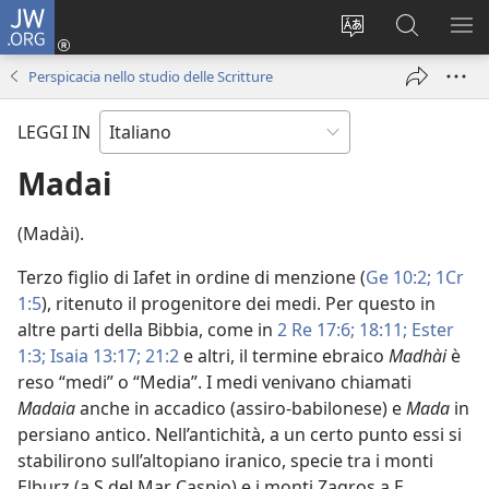
JW.ORG
Accedi
(apre
Modificare
Cerca
MO
una
la
in
ME
Perspicacia nello studio delle Scritture
nuova
lingua
JW.ORG
finestra)
del
LEGGI IN
sito
Madai
(Madài).
Terzo figlio di Iafet in ordine di menzione (
Ge 10:2;
1Cr
1:5
), ritenuto il progenitore dei medi. Per questo in
altre parti della Bibbia, come in
2 Re 17:6;
18:11;
Ester
1:3;
Isaia 13:17;
21:2
e altri, il termine ebraico
Madhài
è
reso “medi” o “Media”. I medi venivano chiamati
Madaia
anche in accadico (assiro-babilonese) e
Mada
in
persiano antico. Nell’antichità, a un certo punto essi si
stabilirono sull’altopiano iranico, specie tra i monti
Elburz (a S del Mar Caspio) e i monti Zagros a E