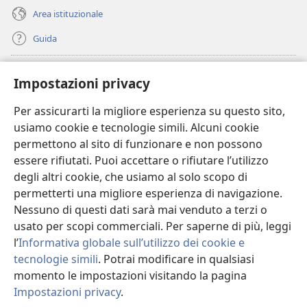
Area istituzionale
Guida
Donazioni
(apre
Impostazioni privacy
una
nuova
Per assicurarti la migliore esperienza su questo sito,
BIBLIOTECA ONLINE Watchtower
(apre
finestra)
usiamo cookie e tecnologie simili. Alcuni cookie
una
®
JW Hub
permettono al sito di funzionare e non possono
nuova
(apre
finestra)
essere rifiutati. Puoi accettare o rifiutare l’utilizzo
una
®
JW Library
nuova
degli altri cookie, che usiamo al solo scopo di
finestra)
permetterti una migliore esperienza di navigazione.
®
Watchtower Library
Nessuno di questi dati sarà mai venduto a terzi o
usato per scopi commerciali. Per saperne di più, leggi
l’
Informativa globale sull’utilizzo dei cookie e
tecnologie simili
. Potrai modificare in qualsiasi
Copyright
© 2026 Watch Tower Bible and Tract Society of Pennsylvania.
momento le impostazioni visitando la pagina
CONDIZIONI D’USO
|
INFORMATIVA SULLA PRIVACY
|
IMPOSTAZIONI
Impostazioni privacy
.
PRIVACY