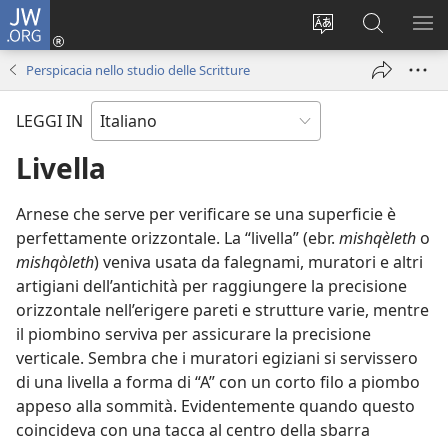
JW.ORG
Accedi
(apre
Modificare
Cerca
MO
una
la
in
ME
Perspicacia nello studio delle Scritture
nuova
lingua
JW.ORG
finestra)
del
LEGGI IN
sito
Livella
Arnese che serve per verificare se una superficie è
perfettamente orizzontale. La “livella” (ebr.
mishqèleth
o
mishqòleth
) veniva usata da falegnami, muratori e altri
artigiani dell’antichità per raggiungere la precisione
orizzontale nell’erigere pareti e strutture varie, mentre
il piombino serviva per assicurare la precisione
verticale. Sembra che i muratori egiziani si servissero
di una livella a forma di “A” con un corto filo a piombo
appeso alla sommità. Evidentemente quando questo
coincideva con una tacca al centro della sbarra