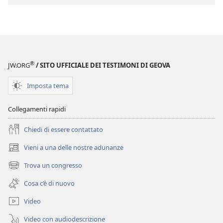
Perspicacia
nello
studio
delle
Scritture
®
JW.ORG
/ SITO UFFICIALE DEI TESTIMONI DI GEOVA
Imposta tema
Collegamenti rapidi
Chiedi di essere contattato
Vieni a una delle nostre adunanze
(apre
una
Trova un congresso
(apre
nuova
una
finestra)
Cosa c’è di nuovo
nuova
finestra)
Video
Video con audiodescrizione