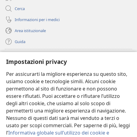
Cerca
Informazioni per i medici
Area istituzionale
Guida
Donazioni
(apre
Impostazioni privacy
una
nuova
Per assicurarti la migliore esperienza su questo sito,
BIBLIOTECA ONLINE Watchtower
(apre
finestra)
usiamo cookie e tecnologie simili. Alcuni cookie
una
®
JW Hub
permettono al sito di funzionare e non possono
nuova
(apre
finestra)
essere rifiutati. Puoi accettare o rifiutare l’utilizzo
una
®
JW Library
nuova
degli altri cookie, che usiamo al solo scopo di
finestra)
permetterti una migliore esperienza di navigazione.
®
Watchtower Library
Nessuno di questi dati sarà mai venduto a terzi o
usato per scopi commerciali. Per saperne di più, leggi
l’
Informativa globale sull’utilizzo dei cookie e