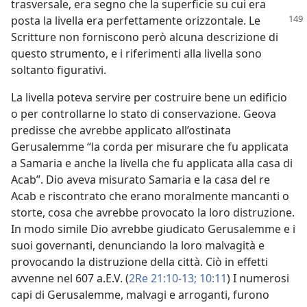
trasversale, era segno che la superficie su cui era
posta la livella era perfettamente
orizzontale. Le
Scritture non forniscono però alcuna descrizione di
questo strumento, e i riferimenti alla livella sono
soltanto figurativi.
La livella poteva servire per costruire bene un edificio
o per controllarne lo stato di conservazione. Geova
predisse che avrebbe applicato all’ostinata
Gerusalemme “la corda per misurare che fu applicata
a Samaria e anche la livella che fu applicata alla casa di
Acab”. Dio aveva misurato Samaria e la casa del re
Acab e riscontrato che erano moralmente mancanti o
storte, cosa che avrebbe provocato la loro distruzione.
In modo simile Dio avrebbe giudicato Gerusalemme e i
suoi governanti, denunciando la loro malvagità e
provocando la distruzione della città. Ciò in effetti
avvenne nel 607 a.E.V. (
2Re 21:10-13;
10:11
) I numerosi
capi di Gerusalemme, malvagi e arroganti, furono