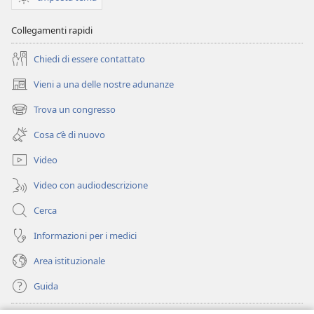
Collegamenti rapidi
Chiedi di essere contattato
Vieni a una delle nostre adunanze
(apre
una
Trova un congresso
(apre
nuova
una
finestra)
Cosa c’è di nuovo
nuova
finestra)
Video
Video con audiodescrizione
Cerca
Informazioni per i medici
Area istituzionale
Guida