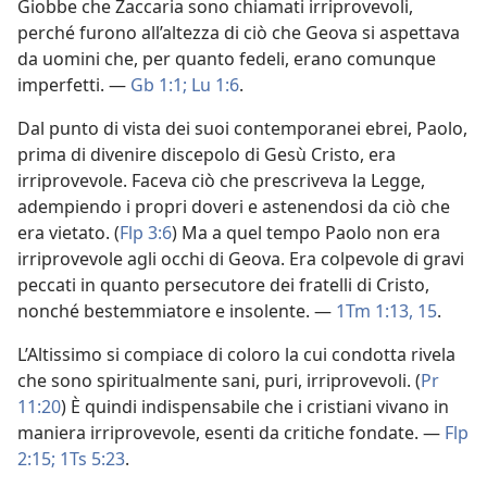
Giobbe che Zaccaria sono chiamati irriprovevoli,
perché furono all’altezza di ciò che Geova si aspettava
da uomini che, per quanto fedeli, erano comunque
imperfetti. —
Gb 1:1;
Lu 1:6
.
Dal punto di vista dei suoi contemporanei ebrei, Paolo,
prima di divenire discepolo di Gesù Cristo, era
irriprovevole. Faceva ciò che prescriveva la Legge,
adempiendo i propri doveri e astenendosi da ciò che
era vietato. (
Flp 3:6
) Ma a quel tempo Paolo non era
irriprovevole agli occhi di Geova. Era colpevole di gravi
peccati in quanto persecutore dei fratelli di Cristo,
nonché bestemmiatore e insolente. —
1Tm 1:13,
15
.
L’Altissimo si compiace di coloro la cui condotta rivela
che sono spiritualmente sani, puri, irriprovevoli. (
Pr
11:20
) È quindi indispensabile che i cristiani vivano in
maniera irriprovevole, esenti da critiche fondate. —
Flp
2:15;
1Ts 5:23
.