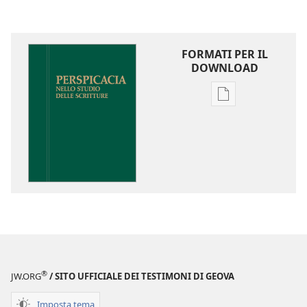
FORMATI PER IL
DOWNLOAD
Opzioni
per
il
download
delle
pubblicazioni
Perspicacia
nello
studio
delle
Scritture
®
JW.ORG
/ SITO UFFICIALE DEI TESTIMONI DI GEOVA
Imposta tema