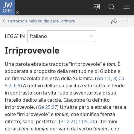
JW.ORG
Accedi
(apre
Modificare
Cerca
MO
una
la
in
ME
Perspicacia nello studio delle Scritture
nuova
lingua
JW.ORG
finestra)
del
LEGGI IN
sito
Irriprovevole
Una parola ebraica tradotta “irriprovevole” è
tam.
È
adoperata a proposito della rettitudine di Giobbe e
dell’immacolata bellezza della Sulamita. (
Gb 1:1,
8;
Ca
5:2;
6:9
) A motivo della sua pacifica vita sotto le tende
in contrasto con la vita rude e avventurosa di suo
fratello dedito alla caccia, Giacobbe fu definito
irriprovevole. (
Ge 25:27
) Un’altra parola ebraica resa a
volte “irriprovevole” è
tamìm,
che significa “senza
difetto; sano; perfetto”. (
Pr 2:21;
11:5,
20
) I termini
ebraici
tam
e
tamìm
derivano dal verbo
tamàm,
che