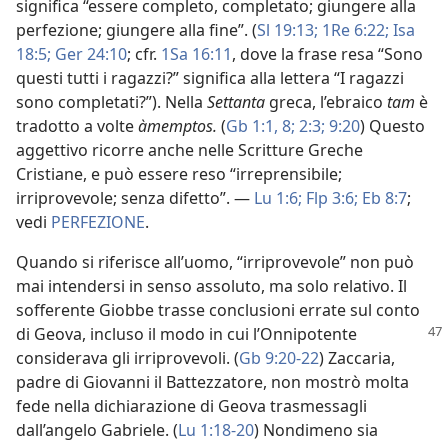
significa “essere completo, completato; giungere alla
perfezione; giungere alla fine”. (
Sl 19:13;
1Re 6:22;
Isa
18:5;
Ger 24:10
; cfr.
1Sa 16:11
, dove la frase resa “Sono
questi tutti i ragazzi?” significa alla lettera “I ragazzi
sono completati?”). Nella
Settanta
greca, l’ebraico
tam
è
tradotto a volte
àmemptos.
(
Gb 1:1,
8;
2:3;
9:20
) Questo
aggettivo ricorre anche nelle Scritture Greche
Cristiane, e può essere reso “irreprensibile;
irriprovevole; senza difetto”. —
Lu 1:6;
Flp 3:6;
Eb 8:7
;
vedi
PERFEZIONE
.
Quando si riferisce all’uomo, “irriprovevole” non può
mai intendersi in senso assoluto, ma solo relativo. Il
sofferente Giobbe trasse conclusioni errate sul conto
di Geova, incluso il modo in cui
l’Onnipotente
considerava gli irriprovevoli. (
Gb 9:20-22
) Zaccaria,
padre di Giovanni il Battezzatore, non mostrò molta
fede nella dichiarazione di Geova trasmessagli
dall’angelo Gabriele. (
Lu 1:18-20
) Nondimeno sia