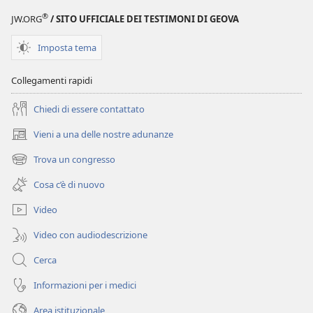
Scritture
®
JW.ORG
/ SITO UFFICIALE DEI TESTIMONI DI GEOVA
Imposta tema
Collegamenti rapidi
Chiedi di essere contattato
Vieni a una delle nostre adunanze
(apre
una
Trova un congresso
(apre
nuova
una
finestra)
Cosa c’è di nuovo
nuova
finestra)
Video
Video con audiodescrizione
Cerca
Informazioni per i medici
Area istituzionale