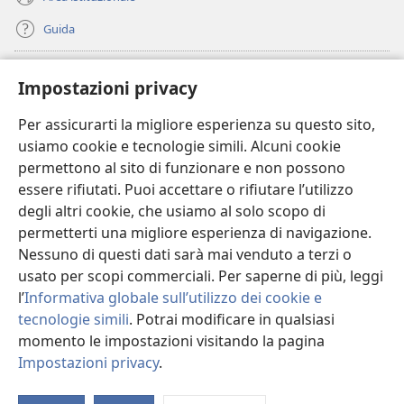
Guida
Donazioni
(apre
Impostazioni privacy
una
nuova
Per assicurarti la migliore esperienza su questo sito,
BIBLIOTECA ONLINE Watchtower
(apre
finestra)
usiamo cookie e tecnologie simili. Alcuni cookie
una
®
JW Hub
permettono al sito di funzionare e non possono
nuova
(apre
finestra)
essere rifiutati. Puoi accettare o rifiutare l’utilizzo
una
®
JW Library
nuova
degli altri cookie, che usiamo al solo scopo di
finestra)
permetterti una migliore esperienza di navigazione.
®
Watchtower Library
Nessuno di questi dati sarà mai venduto a terzi o
usato per scopi commerciali. Per saperne di più, leggi
l’
Informativa globale sull’utilizzo dei cookie e
tecnologie simili
. Potrai modificare in qualsiasi
Copyright
© 2026 Watch Tower Bible and Tract Society of Pennsylvania.
momento le impostazioni visitando la pagina
CONDIZIONI D’USO
|
INFORMATIVA SULLA PRIVACY
|
IMPOSTAZIONI
Impostazioni privacy
.
PRIVACY