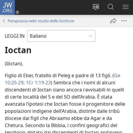
JW.ORG
Accedi
(apre
Modificare
Cerca
MO
una
la
in
ME
Perspicacia nello studio delle Scritture
nuova
lingua
JW.ORG
finestra)
del
LEGGI IN
sito
Ioctan
(Iòctan).
Figlio di Eber, fratello di Peleg e padre di 13 figli. (
Ge
10:25-29;
1Cr 1:19-23
) Sembra che i nomi di alcuni
discendenti di Ioctan siano ancora ravvisabili in quelli
di certe località del S e del SO dell’Arabia. È stata
avanzata l’ipotesi che Ioctan fosse il progenitore delle
popolazioni indigene dell’Arabia, distinte dalle tribù
discese dai figli che Abraamo ebbe da Agar e da
Chetura. Secondo la Bibbia, i confini geografici del
territorio abitato dai discendenti di Ioctan andavano