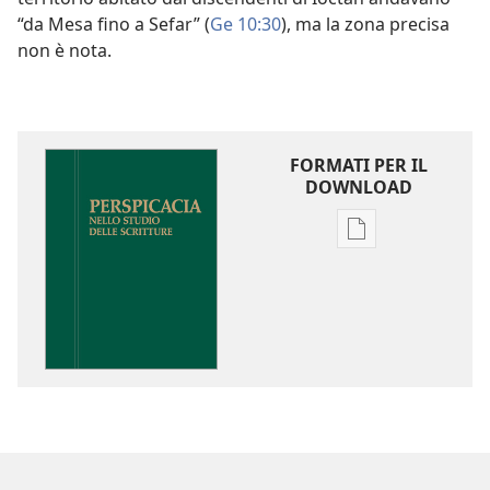
“da Mesa fino a Sefar” (
Ge 10:30
), ma la zona precisa
non è nota.
FORMATI PER IL
DOWNLOAD
Opzioni
per
il
download
delle
pubblicazioni
Perspicacia
nello
studio
delle