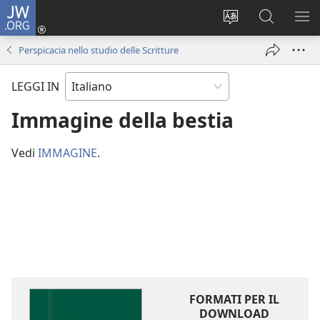
JW.ORG
Accedi
(apre
Modificare
Cerca
MO
una
la
in
ME
Perspicacia nello studio delle Scritture
nuova
lingua
JW.ORG
finestra)
del
LEGGI IN
sito
Immagine della bestia
Vedi
IMMAGINE
.
FORMATI PER IL
DOWNLOAD