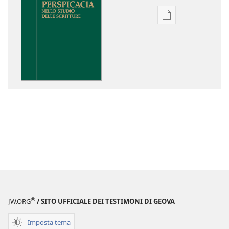
Opzioni
per
il
download
delle
pubblicazioni
Perspicacia
nello
studio
delle
Scritture
®
JW.ORG
/ SITO UFFICIALE DEI TESTIMONI DI GEOVA
Imposta tema