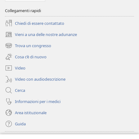
Collegamenti rapidi
Chiedi di essere contattato
Vieni a una delle nostre adunanze
(apre
una
Trova un congresso
(apre
nuova
una
finestra)
Cosa c’è di nuovo
nuova
finestra)
Video
Video con audiodescrizione
Cerca
Informazioni per i medici
Area istituzionale
Guida