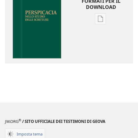
FORMATI PER IL
DOWNLOAD
Opzioni
per
il
download
delle
pubblicazioni
Perspicacia
nello
studio
delle
Scritture
®
JW.ORG
/ SITO UFFICIALE DEI TESTIMONI DI GEOVA
Imposta tema