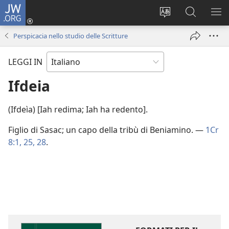
JW.ORG
Accedi
(apre
Modificare
Cerca
MO
una
la
in
ME
Perspicacia nello studio delle Scritture
nuova
lingua
JW.ORG
finestra)
del
LEGGI IN
sito
Ifdeia
(Ifdeìa) [Iah redima; Iah ha redento].
Figlio di Sasac; un capo della tribù di Beniamino. —
1Cr
8:1,
25,
28
.