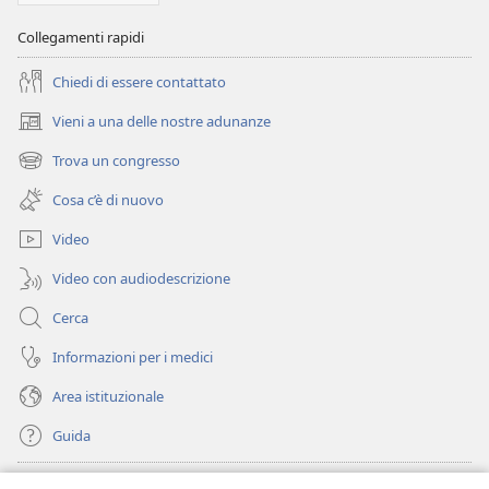
Collegamenti rapidi
Chiedi di essere contattato
Vieni a una delle nostre adunanze
(apre
una
Trova un congresso
(apre
nuova
una
finestra)
Cosa c’è di nuovo
nuova
finestra)
Video
Video con audiodescrizione
Cerca
Informazioni per i medici
Area istituzionale
Guida