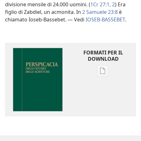
divisione mensile di 24.000 uomini. (
1Cr 27:1, 2
) Era
figlio di Zabdiel, un acmonita. In
2 Samuele 23:8
è
chiamato Ioseb-Bassebet. — Vedi
IOSEB-BASSEBET
.
FORMATI PER IL
DOWNLOAD
Opzioni
per
il
download
delle
pubblicazioni
Perspicacia
nello
studio