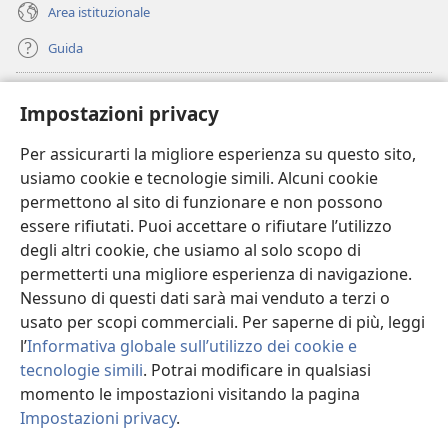
Area istituzionale
Guida
Donazioni
(apre
Impostazioni privacy
una
nuova
Per assicurarti la migliore esperienza su questo sito,
BIBLIOTECA ONLINE Watchtower
(apre
finestra)
usiamo cookie e tecnologie simili. Alcuni cookie
una
®
JW Hub
permettono al sito di funzionare e non possono
nuova
(apre
finestra)
essere rifiutati. Puoi accettare o rifiutare l’utilizzo
una
®
JW Library
nuova
degli altri cookie, che usiamo al solo scopo di
finestra)
permetterti una migliore esperienza di navigazione.
®
Watchtower Library
Nessuno di questi dati sarà mai venduto a terzi o
usato per scopi commerciali. Per saperne di più, leggi
l’
Informativa globale sull’utilizzo dei cookie e
tecnologie simili
. Potrai modificare in qualsiasi
Copyright
© 2026 Watch Tower Bible and Tract Society of Pennsylvania.
momento le impostazioni visitando la pagina
CONDIZIONI D’USO
|
INFORMATIVA SULLA PRIVACY
|
IMPOSTAZIONI
Impostazioni privacy
.
PRIVACY