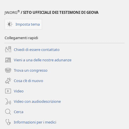
delle
Scritture
®
JW.ORG
/ SITO UFFICIALE DEI TESTIMONI DI GEOVA
Imposta tema
Collegamenti rapidi
Chiedi di essere contattato
Vieni a una delle nostre adunanze
(apre
una
Trova un congresso
(apre
nuova
una
finestra)
Cosa c’è di nuovo
nuova
finestra)
Video
Video con audiodescrizione
Cerca
Informazioni per i medici