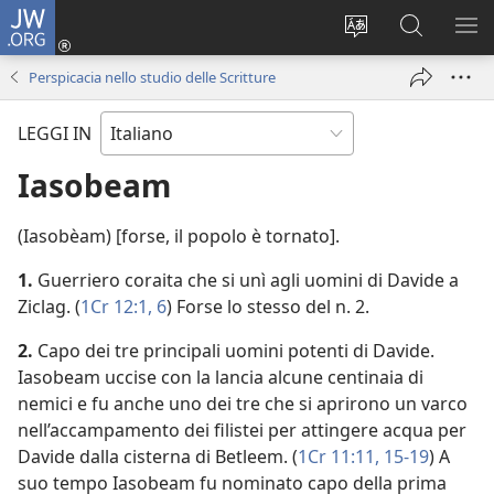
JW.ORG
Accedi
(apre
Modificare
Cerca
MO
una
la
in
ME
Perspicacia nello studio delle Scritture
nuova
lingua
JW.ORG
finestra)
del
LEGGI IN
sito
Iasobeam
(Iasobèam) [forse, il popolo è tornato].
1.
Guerriero coraita che si unì agli uomini di Davide a
Ziclag. (
1Cr 12:1,
6
) Forse lo stesso del n. 2.
2.
Capo dei tre principali uomini potenti di Davide.
Iasobeam uccise con la lancia alcune centinaia di
nemici e fu anche uno dei tre che si aprirono un varco
nell’accampamento dei filistei per attingere acqua per
Davide dalla cisterna di Betleem. (
1Cr 11:11,
15-19
) A
suo tempo Iasobeam fu nominato capo della prima