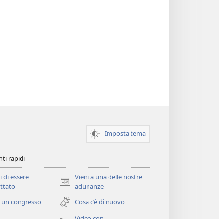
Imposta tema
ti rapidi
i di essere
Vieni a una delle nostre
(apre
ttato
adunanze
una
 un congresso
Cosa c’è di nuovo
nuova
finestra)
Video con