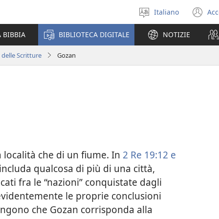
Italiano
Acc
Seleziona
(a
la
un
 BIBBIA
BIBLIOTECA DIGITALE
NOTIZIE
lingua
nu
fi
 delle Scritture
Gozan
località che di un fiume. In
2 Re 19:12 e
ncluda qualcosa di più di una città,
cati fra le “nazioni” conquistate dagli
 evidentemente le proprie conclusioni
tengono che Gozan corrisponda alla