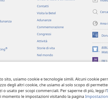
Vide
viti
nuova
Contatti
finestra)
Cerca
Visita la Betel
Adunanze
adunanza
Area 
Commemorazione
Congressi
Dona
(apre
Attività
una
nuova
BIB
Storie di vita
®
ting
finestra)
(apre
Watc
Nel mondo
una
JW L
nuova
finestra)
ci
recitati
to sito, usiamo cookie e tecnologie simili. Alcuni cookie p
tilizzo degli altri cookie, che usiamo al solo scopo di permet
i o usato per scopi commerciali. Per saperne di più, leggi l’
asi momento le impostazioni visitando la pagina
Impostazioni
 Tract Society of Pennsylvania.
CONDIZIONI D’USO
|
INFORMATIVA SUL