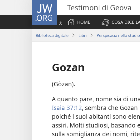
JW.ORG
Testimoni di Geova
HOME
COSA DICE LA
Biblioteca digitale
Libri
Perspicacia nello studio
Gozan
(Gòzan).
A quanto pare, nome sia di una 
Isaia 37:12
, sembra che Gozan i
poiché i suoi abitanti sono elen
assiri. Molti studiosi, basando
sulla somiglianza dei nomi, ri