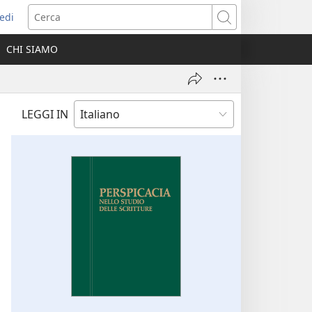
edi
pre
Cerca
a
CHI SIAMO
ova
nestra)
LEGGI IN