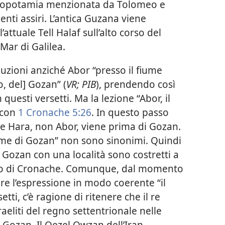
esopotamia menzionata da Tolomeo e
nti assiri. L’antica Guzana viene
ttuale Tell Halaf sull’alto corso del
Mar di Galilea.
uzioni anziché Abor “presso il fiume
o, del] Gozan” (
VR; PIB
), prendendo così
questi versetti. Ma la lezione “Abor, il
 con
1 Cronache 5:26
. In questo passo
 e Hara, non Abor, viene prima di Gozan.
iume di Gozan” non sono sinonimi. Quindi
 Gozan con una località sono costretti a
nto di Cronache. Comunque, dal momento
re l’espressione in modo coerente “il
etti, c’è ragione di ritenere che il re
sraeliti del regno settentrionale nelle
 Gozan. Il Qezel Owzan dell’Iran