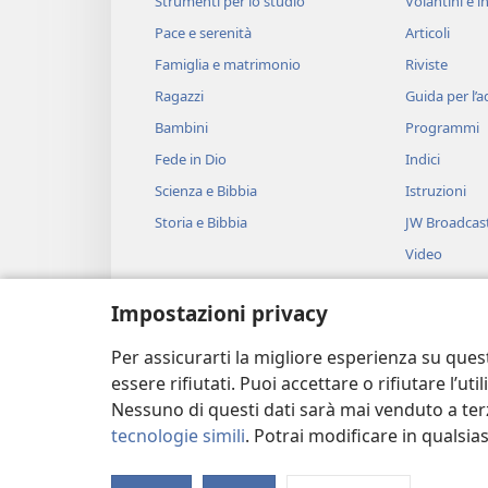
Strumenti per lo studio
Volantini e in
Pace e serenità
Articoli
Famiglia e matrimonio
Riviste
Ragazzi
Guida per l’
Bambini
Programmi
Fede in Dio
Indici
Scienza e Bibbia
Istruzioni
Storia e Bibbia
JW Broadcas
Video
Musica
Impostazioni privacy
Drammi bibli
Brani biblici 
Per assicurarti la migliore esperienza su ques
essere rifiutati. Puoi accettare o rifiutare l’u
Nessuno di questi dati sarà mai venduto a terz
tecnologie simili
. Potrai modificare in qualsi
Copyright
© 2026 Watch Tower Bible and