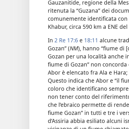
Gauzanitide, regione della M
ritenuta la “Guzana” dei docume
comunemente identificata con l’a
Khabur, circa 590 km a ENE del 
In
2 Re 17:6
e
18:11
alcune trad
Gozan” (
NM
), hanno “fiume di [
Gozan per una località anche in 
fiume di Gozan” non concorda
Abor è elencato fra Ala e Hara;
Questo indica che Abor e “il f
coloro che identificano sempre
non tener conto del riferime
che l’ebraico permette di rende
fiume Gozan” in tutti e tre i vers
d’Assiria abbia esiliato alcuni i
vicinanze di un fiume chiamato