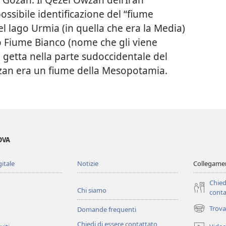
ssibile identificazione del “fiume
l lago Urmia (in quella che era la Media)
 o Fiume Bianco (nome che gli viene
si getta nella parte sudoccidentale del
ozan era un fiume della Mesopotamia.
OVA
gitale
Notizie
Collegamen
Chied
Chi siamo
conta
Trova
Domande frequenti
(apre
una
Chiedi di essere contattato