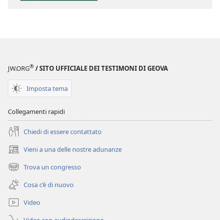
pubblicazioni
Perspicacia
nello
studio
delle
Scritture
®
JW.ORG
/ SITO UFFICIALE DEI TESTIMONI DI GEOVA
Imposta tema
Collegamenti rapidi
Chiedi di essere contattato
Vieni a una delle nostre adunanze
(apre
una
Trova un congresso
(apre
nuova
una
finestra)
Cosa c’è di nuovo
nuova
finestra)
Video
Video con audiodescrizione