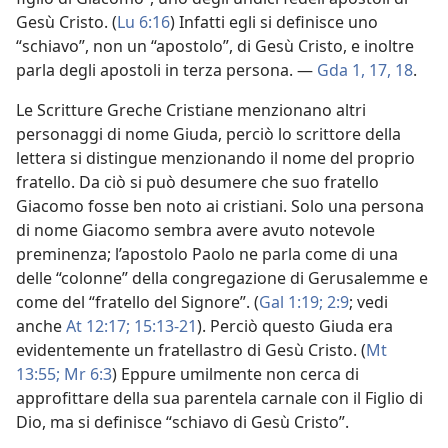
Gesù Cristo. (
Lu 6:16
) Infatti egli si definisce uno
“schiavo”, non un “apostolo”, di Gesù Cristo, e inoltre
parla degli apostoli in terza persona. —
Gda 1,
17, 18
.
Le Scritture Greche Cristiane menzionano altri
personaggi di nome Giuda, perciò lo scrittore della
lettera si distingue menzionando il nome del proprio
fratello. Da ciò si può desumere che suo fratello
Giacomo fosse ben noto ai cristiani. Solo una persona
di nome Giacomo sembra avere avuto notevole
preminenza; l’apostolo Paolo ne parla come di una
delle “colonne” della congregazione di Gerusalemme e
come del “fratello del Signore”. (
Gal 1:19;
2:9
; vedi
anche
At 12:17;
15:13-21
). Perciò questo Giuda era
evidentemente un fratellastro di Gesù Cristo. (
Mt
13:55;
Mr 6:3
) Eppure umilmente non cerca di
approfittare della sua parentela carnale con il Figlio di
Dio, ma si definisce “schiavo di Gesù Cristo”.