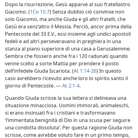
Dopo la risurrezione, Gesù apparve al suo fratellastro
Giacomo. (
1Co 15:7
) Senza dubbio ciò convinse non
solo Giacomo, ma anche Giuda e gli altri fratelli, che
Gesù era senz’altro il Messia. Perciò, ancor prima della
Pentecoste del 33 E.V., essi insieme agli undici apostoli
fedeli e ad altri perseveravano in preghiera in una
stanza al piano superiore di una casa a Gerusalemme.
Sembra che fossero anche fra i 120 radunati quando
venne scelto a sorte Mattia per prendere il posto
dell’infedele Giuda Iscariota. (
At 1:14-26
) In questo
caso avrebbero ricevuto anche loro lo spirito santo il
giorno di Pentecoste. —
At 2:1-4
.
Quando Giuda scrisse la sua lettera si delineava una
situazione minacciosa. Uomini immorali, animaleschi,
si erano insinuati fra i cristiani e trasformavano
‘l’immeritata benignità di Dio in una scusa per seguire
una condotta dissoluta’. Per questa ragione Giuda non
scrisse, come avrebbe voluto fare in un primo tempo,