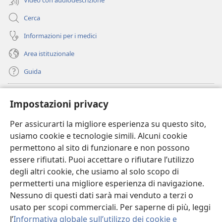
Cerca
Informazioni per i medici
Area istituzionale
Guida
Donazioni
(apre
Impostazioni privacy
una
nuova
Per assicurarti la migliore esperienza su questo sito,
BIBLIOTECA ONLINE Watchtower
(apre
finestra)
usiamo cookie e tecnologie simili. Alcuni cookie
una
®
JW Hub
permettono al sito di funzionare e non possono
nuova
(apre
finestra)
essere rifiutati. Puoi accettare o rifiutare l’utilizzo
una
®
JW Library
nuova
degli altri cookie, che usiamo al solo scopo di
finestra)
permetterti una migliore esperienza di navigazione.
®
Watchtower Library
Nessuno di questi dati sarà mai venduto a terzi o
usato per scopi commerciali. Per saperne di più, leggi
l’
Informativa globale sull’utilizzo dei cookie e