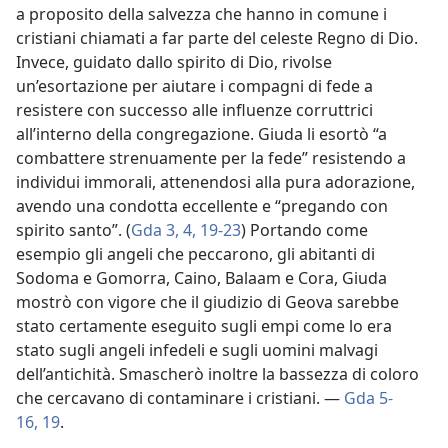
a proposito della salvezza che hanno in comune i
cristiani chiamati a far parte del celeste Regno di Dio.
Invece, guidato dallo spirito di Dio, rivolse
un’esortazione per aiutare i compagni di fede a
resistere con successo alle influenze corruttrici
all’interno della congregazione. Giuda li esortò “a
combattere strenuamente per la fede” resistendo a
individui immorali, attenendosi alla pura adorazione,
avendo una condotta eccellente e “pregando con
spirito santo”. (
Gda 3, 4,
19-23
) Portando come
esempio gli angeli che peccarono, gli abitanti di
Sodoma e Gomorra, Caino, Balaam e Cora, Giuda
mostrò con vigore che il giudizio di Geova sarebbe
stato certamente eseguito sugli empi come lo era
stato sugli angeli infedeli e sugli uomini malvagi
dell’antichità. Smascherò inoltre la bassezza di coloro
che cercavano di contaminare i cristiani. —
Gda 5-
16,
19
.