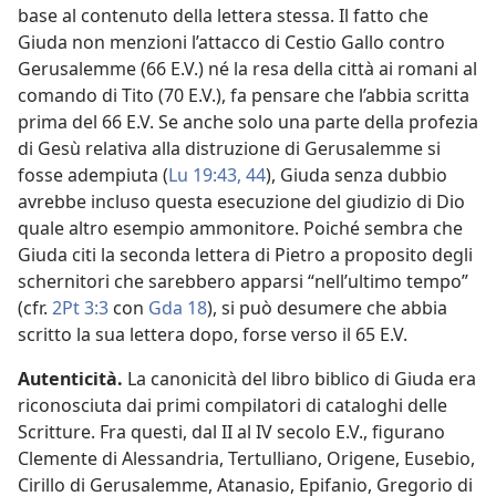
base al contenuto della lettera stessa. Il fatto che
Giuda non menzioni l’attacco di Cestio Gallo contro
Gerusalemme (66 E.V.) né la resa della città ai romani al
comando di Tito (70 E.V.), fa pensare che l’abbia scritta
prima del 66 E.V. Se anche solo una parte della profezia
di Gesù relativa alla distruzione di Gerusalemme si
fosse adempiuta (
Lu 19:43, 44
), Giuda senza dubbio
avrebbe incluso questa esecuzione del giudizio di Dio
quale altro esempio ammonitore. Poiché sembra che
Giuda citi la seconda lettera di Pietro a proposito degli
schernitori che sarebbero apparsi “nell’ultimo tempo”
(cfr.
2Pt 3:3
con
Gda 18
), si può desumere che abbia
scritto la sua lettera dopo, forse verso il 65 E.V.
Autenticità.
La canonicità del libro biblico di Giuda era
riconosciuta dai primi compilatori di cataloghi delle
Scritture. Fra questi, dal II al IV secolo E.V., figurano
Clemente di Alessandria, Tertulliano, Origene, Eusebio,
Cirillo di Gerusalemme, Atanasio, Epifanio, Gregorio di