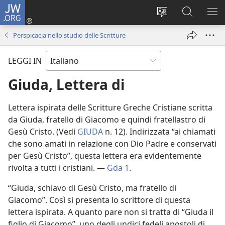
JW.ORG
Accedi
(apre
Modificare
Cerca
MO
una
la
in
ME
Perspicacia nello studio delle Scritture
nuova
lingua
JW.ORG
finestra)
del
LEGGI IN
sito
Giuda, Lettera di
Lettera ispirata delle Scritture Greche Cristiane scritta
da Giuda, fratello di Giacomo e quindi fratellastro di
Gesù Cristo. (Vedi
GIUDA
n. 12). Indirizzata “ai chiamati
che sono amati in relazione con Dio Padre e conservati
per Gesù Cristo”, questa lettera era evidentemente
rivolta a tutti i cristiani. —
Gda 1
.
“Giuda, schiavo di Gesù Cristo, ma fratello di
Giacomo”. Così si presenta lo scrittore di questa
lettera ispirata. A quanto pare non si tratta di “Giuda il
figlio di Giacomo”, uno degli undici fedeli apostoli di