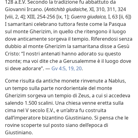
128 a.E.V. Secondo la tradizione fu abbattuto da
Giovanni Ircano. (
Antichità giudaiche,
XI, 310, 311, 324
[viii, 2, 4]; XIII, 254-256 [ix, 1];
Guerra giudaica,
I, 63 [ii, 6])
I samaritani celebrano tuttora feste come la Pasqua
sul monte Gherizim, in quello che ritengono il luogo
dove anticamente sorgeva il tempio. Riferendosi senza
dubbio al monte Gherizim la samaritana disse a Gesù
Cristo: “I nostri antenati hanno adorato su questo
monte; ma voi dite che a Gerusalemme è il luogo dove
si deve adorare”. —
Gv 4:5,
19, 20
.
Come risulta da antiche monete rinvenute a Nablus,
un tempo sulla parte nordorientale del monte
Gherizim sorgeva un tempio di Zeus, a cui si accedeva
salendo 1.500 scalini. Una chiesa venne eretta sulla
cima nel V secolo E.V., e un’altra fu costruita
dall’imperatore bizantino Giustiniano. Si pensa che le
rovine scoperte sul posto siano dell’epoca di
Giustiniano.