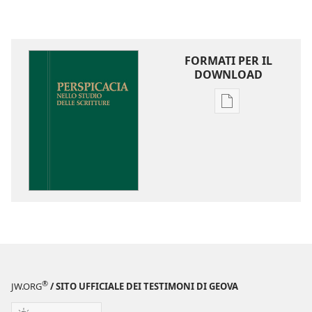
FORMATI PER IL
DOWNLOAD
Opzioni
per
il
download
delle
pubblicazioni
Perspicacia
nello
studio
delle
Scritture
®
JW.ORG
/ SITO UFFICIALE DEI TESTIMONI DI GEOVA