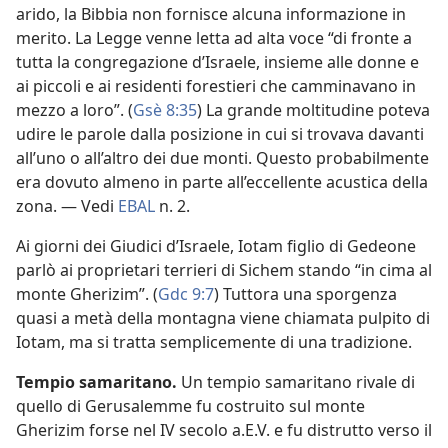
arido, la Bibbia non fornisce alcuna informazione in
merito. La Legge venne letta ad alta voce “di fronte a
tutta la congregazione d’Israele, insieme alle donne e
ai piccoli e ai residenti forestieri che camminavano in
mezzo a loro”. (
Gsè 8:35
) La grande moltitudine poteva
udire le parole dalla posizione in cui si trovava davanti
all’uno o all’altro dei due monti. Questo probabilmente
era dovuto almeno in parte all’eccellente acustica della
zona. — Vedi
EBAL
n. 2.
Ai giorni dei Giudici d’Israele, Iotam figlio di Gedeone
parlò ai proprietari terrieri di Sichem stando “in cima al
monte Gherizim”. (
Gdc 9:7
) Tuttora una sporgenza
quasi a metà della montagna viene chiamata pulpito di
Iotam, ma si tratta semplicemente di una tradizione.
Tempio samaritano.
Un tempio samaritano rivale di
quello di Gerusalemme fu costruito sul monte
Gherizim forse nel IV secolo a.E.V. e fu distrutto verso il