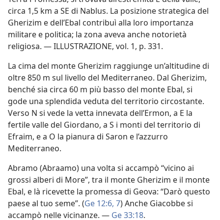
circa 1,5 km a SE di Nablus. La posizione strategica del
Gherizim e dell’Ebal contribuì alla loro importanza
militare e politica; la zona aveva anche notorietà
religiosa. — ILLUSTRAZIONE, vol. 1, p. 331.
La cima del monte Gherizim raggiunge un’altitudine di
oltre 850 m sul livello del Mediterraneo. Dal Gherizim,
benché sia circa 60 m più basso del monte Ebal, si
gode una splendida veduta del territorio circostante.
Verso N si vede la vetta innevata dell’Ermon, a E la
fertile valle del Giordano, a S i monti del territorio di
Efraim, e a O la pianura di Saron e l’azzurro
Mediterraneo.
Abramo (Abraamo) una volta si accampò “vicino ai
grossi alberi di More”, tra il monte Gherizim e il monte
Ebal, e là ricevette la promessa di Geova: “Darò questo
paese al tuo seme”. (
Ge 12:6, 7
) Anche Giacobbe si
accampò nelle vicinanze. —
Ge 33:18
.