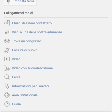
Imposta tema
Collegamenti rapidi
Chiedi di essere contattato
Vieni a una delle nostre adunanze
(apre
una
Trova un congresso
(apre
nuova
una
finestra)
Cosa c’è di nuovo
nuova
finestra)
Video
Video con audiodescrizione
Cerca
Informazioni per i medici
Area istituzionale
Guida