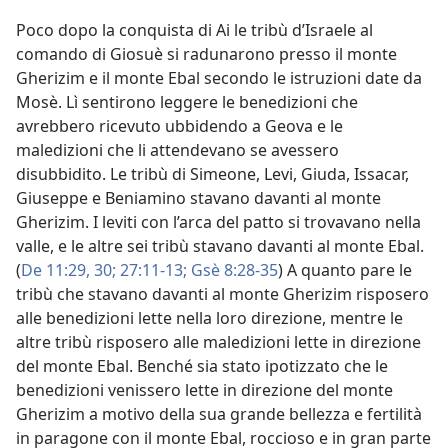
Poco dopo la conquista di Ai le tribù d’Israele al
comando di Giosuè si radunarono presso il monte
Gherizim e il monte Ebal secondo le istruzioni date da
Mosè. Lì sentirono leggere le benedizioni che
avrebbero ricevuto ubbidendo a Geova e le
maledizioni che li attendevano se avessero
disubbidito. Le tribù di Simeone, Levi, Giuda, Issacar,
Giuseppe e Beniamino stavano davanti al monte
Gherizim. I leviti con l’arca del patto si trovavano nella
valle, e le altre sei tribù stavano davanti al monte Ebal.
(
De 11:29, 30;
27:11-13;
Gsè 8:28-35
) A quanto pare le
tribù che stavano davanti al monte Gherizim risposero
alle benedizioni lette nella loro direzione, mentre le
altre tribù risposero alle maledizioni lette in direzione
del monte Ebal. Benché sia stato ipotizzato che le
benedizioni venissero lette in direzione del monte
Gherizim a motivo della sua grande bellezza e fertilità
in paragone con il monte Ebal, roccioso e in gran parte