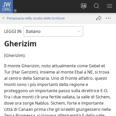
JW.ORG
Accedi
(apre
Modificare
Cerca
MO
una
la
in
ME
Perspicacia nello studio delle Scritture
nuova
lingua
JW.ORG
finestra)
del
LEGGI IN
sito
Gherizim
(Gherizìm).
Il monte Gherizim, noto attualmente come Gebel et
Tur (Har Gerizim), insieme al monte Ebal a NE, si trova
al centro della Samaria. Uno di fronte all’altro, questi
monti sono i più importanti della regione e
proteggono un importante passo sulla direttrice E-O.
Fra i due monti c’è una fertile vallata, la valle di Sichem,
dove ora sorge Nablus. Sichem, forte e importante
città di Canaan prima che gli israeliti giungessero nella
Terra Promessa, si trovava all’estremità E della valle,