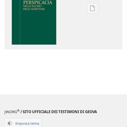
Opzioni
per
il
download
delle
pubblicazioni
Perspicacia
nello
studio
delle
Scritture
®
JW.ORG
/ SITO UFFICIALE DEI TESTIMONI DI GEOVA
Imposta tema