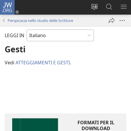
JW.ORG
Accedi
(apre
Modificare
Cerca
MO
una
la
in
ME
Perspicacia nello studio delle Scritture
nuova
lingua
JW.ORG
finestra)
del
LEGGI IN
sito
Gesti
Vedi
ATTEGGIAMENTI E GESTI
.
FORMATI PER IL
DOWNLOAD