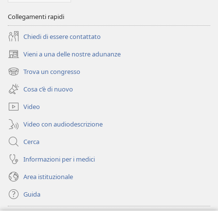
Collegamenti rapidi
Chiedi di essere contattato
Vieni a una delle nostre adunanze
(apre
una
Trova un congresso
(apre
nuova
una
finestra)
Cosa c’è di nuovo
nuova
finestra)
Video
Video con audiodescrizione
Cerca
Informazioni per i medici
Area istituzionale
Guida