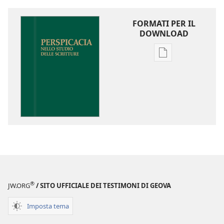
FORMATI PER IL
DOWNLOAD
Opzioni
per
il
download
delle
pubblicazioni
Perspicacia
nello
studio
delle
Scritture
®
JW.ORG
/ SITO UFFICIALE DEI TESTIMONI DI GEOVA
Imposta tema