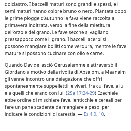
dolciastro. I baccelli maturi sono grandi e spessi, e i
semi maturi hanno colore bruno o nero. Piantata dopo
le prime piogge d’autunno la fava viene raccolta a
primavera inoltrata, verso la fine della mietitura
dell’orzo e del grano. Le fave secche si vagliano
pressappoco come il grano. I baccelli acerbi si
possono mangiare bolliti come verdura, mentre le fave
mature si possono cucinare con olio e carne.
Quando Davide lasciò Gerusalemme e attraversò il
Giordano a motivo della rivolta di Absalom, a Maanaim
gli venne incontro una delegazione che offrì
spontaneamente suppellettili e viveri, fra cui fave, a lui
e a quelli che erano con lui. (
2Sa 17:24-29
) Ezechiele
ebbe ordine di mischiare fave, lenticchie e cereali per
fare un pane scadente da mangiare a peso, per
indicare le condizioni di carestia. —
Ez 4:9, 10
.