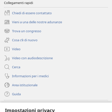
Collegamenti rapidi
Chiedi di essere contattato
Vieni a una delle nostre adunanze
(apre
una
Trova un congresso
(apre
nuova
una
finestra)
Cosa c’è di nuovo
nuova
finestra)
Video
Video con audiodescrizione
Cerca
Informazioni per i medici
Area istituzionale
Guida
Donazioni
(apre
Impostazioni privacy