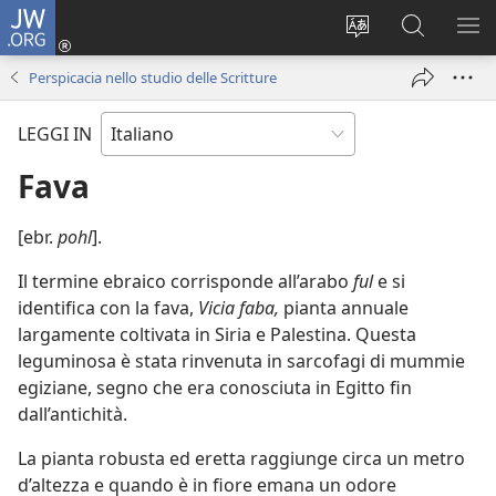
JW.ORG
Accedi
(apre
Modificare
Cerca
MO
una
la
in
ME
Perspicacia nello studio delle Scritture
nuova
lingua
JW.ORG
finestra)
del
LEGGI IN
sito
Fava
[ebr.
pohl
].
Il termine ebraico corrisponde all’arabo
ful
e si
identifica con la fava,
Vicia faba,
pianta annuale
largamente coltivata in Siria e Palestina. Questa
leguminosa è stata rinvenuta in sarcofagi di mummie
egiziane, segno che era conosciuta in Egitto fin
dall’antichità.
La pianta robusta ed eretta raggiunge circa un metro
d’altezza e quando è in fiore emana un odore