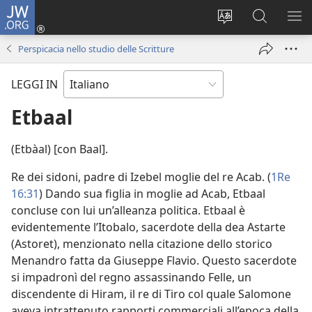
JW.ORG
Accedi
(apre
Modificare
Cerca
MO
una
la
in
ME
Perspicacia nello studio delle Scritture
nuova
lingua
JW.ORG
finestra)
del
LEGGI IN
sito
Etbaal
(Etbàal) [con Baal].
Re dei sidoni, padre di Izebel moglie del re Acab. (
1Re
16:31
) Dando sua figlia in moglie ad Acab, Etbaal
concluse con lui un’alleanza politica. Etbaal è
evidentemente l’Itobalo, sacerdote della dea Astarte
(Astoret), menzionato nella citazione dello storico
Menandro fatta da Giuseppe Flavio. Questo sacerdote
si impadronì del regno assassinando Felle, un
discendente di Hiram, il re di Tiro col quale Salomone
aveva intrattenuto rapporti commerciali all’epoca della