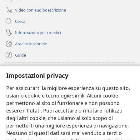
Video con audiodescrizione
Cerca
Informazioni per i medici
Area istituzionale
Guida
Donazioni
(apre
Impostazioni privacy
una
nuova
Per assicurarti la migliore esperienza su questo sito,
BIBLIOTECA ONLINE Watchtower
(apre
finestra)
usiamo cookie e tecnologie simili. Alcuni cookie
una
®
JW Hub
permettono al sito di funzionare e non possono
nuova
(apre
finestra)
essere rifiutati. Puoi accettare o rifiutare l’utilizzo
una
®
JW Library
nuova
degli altri cookie, che usiamo al solo scopo di
finestra)
permetterti una migliore esperienza di navigazione.
®
Watchtower Library
Nessuno di questi dati sarà mai venduto a terzi o