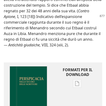
costruzione del tempio. Si dice che Etbaal abbia
regnato per 32 dei 48 anni della sua vita. (
Contro
Apione,
I, 123 [18]) Indicativo
dell’espansione
commerciale raggiunta durante il suo regno è il
riferimento di Menandro secondo cui Etbaal costruì
Auza in Libia. Menandro menziona pure che durante il
regno di Etbaal ci fu una siccità che durò un anno.
— Antichità giudaiche,
VIII, 324 (xiii, 2).
FORMATI PER IL
DOWNLOAD
Opzioni
per
il
download