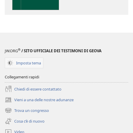
delle
pubblicazioni
Perspicacia
nello
studio
delle
Scritture
®
JW.ORG
/ SITO UFFICIALE DEI TESTIMONI DI GEOVA
Imposta tema
Collegamenti rapidi
Chiedi di essere contattato
Vieni a una delle nostre adunanze
(apre
una
Trova un congresso
(apre
nuova
una
finestra)
Cosa c’è di nuovo
nuova
finestra)
Video