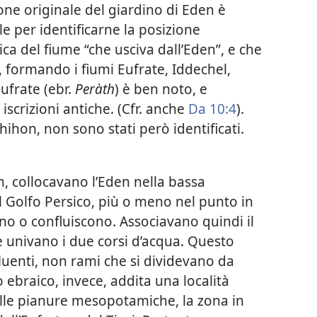
one originale del giardino di Eden è
le per identificarne la posizione
ica del fiume “che usciva dall’Eden”, e che
”, formando i fiumi Eufrate, Iddechel,
’Eufrate (ebr.
Peràth
) è ben noto, e
 iscrizioni antiche. (Cfr. anche
Da 10:4
).
 Ghihon, non sono stati però identificati.
h, collocavano l’Eden nella bassa
l Golfo Persico, più o meno nel punto in
inano o confluiscono. Associavano quindi il
e univano i due corsi d’acqua. Questo
luenti, non rami che si dividevano da
o ebraico, invece, addita una località
lle pianure mesopotamiche, la zona in