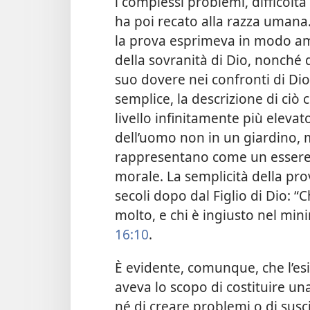
i complessi problemi, difficoltà
ha poi recato alla razza umana
la prova esprimeva in modo amm
della sovranità di Dio, nonché 
suo dovere nei confronti di Dio
semplice, la descrizione di ciò
livello infinitamente più elevat
dell’uomo non in un giardino, 
rappresentano come un essere 
morale. La semplicità della prov
secoli dopo dal Figlio di Dio: “
molto, e chi è ingiusto nel mi
16:10
.
È evidente, comunque, che l’esi
aveva lo scopo di costituire un
né di creare problemi o di sus