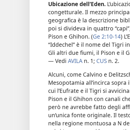
Ubicazione dell’Eden.
L’ubicazi
congetturale. Il mezzo principa
geografica è la descrizione bibl
poi si divideva in quattro “capi
Pison e Ghihon. (
Ge 2:10-14
) L
“Iddechel” è il nome del Tigri in
Gli altri due fiumi, il Pison e il
— Vedi
AVILA
n. 1;
CUS
n. 2.
Alcuni, come Calvino e Delitzsc
Mesopotamia all’incirca sopra i
cui l’Eufrate e il Tigri si avvic
Pison e il Ghihon con canali ch
però ne avrebbe fatto degli aff
un’unica fonte originale. Il test
nella regione montuosa a N de