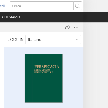
edi
pre
Cerca
a
CHI SIAMO
ova
nestra)
LEGGI IN