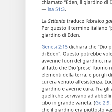
chiamato “Eden, il giardino di D
—
Isa 51:3
.
La
Settanta
traduce l’ebraico
ga
Per questo il termine italiano “
giardino di Eden.
Genesi 2:15
dichiara che “Dio 
di Eden”. Questo potrebbe vole
avvenne fuori del giardino, ma
al fatto che Dio ‘prese’ l’uomo 
elementi della terra, e poi gli 
cui era venuto all’esistenza. L’u
giardino e averne cura. Fra gli a
quelli che servivano ad abbelli
cibo in grande varietà. (
Ge 2:9,
che il giardino era piuttosto va