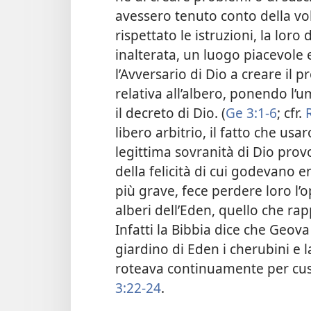
avessero tenuto conto della vo
rispettato le istruzioni, la lo
inalterata, un luogo piacevole e
l’Avversario di Dio a creare il 
relativa all’albero, ponendo l’u
il decreto di Dio. (
Ge 3:1-6
; cfr.
libero arbitrio, il fatto che usar
legittima sovranità di Dio prov
della felicità di cui godevano e
più grave, fece perdere loro l’
alberi dell’Eden, quello che rapp
Infatti la Bibbia dice che Geov
giardino di Eden i cherubini e
roteava continuamente per custo
3:22-24
.