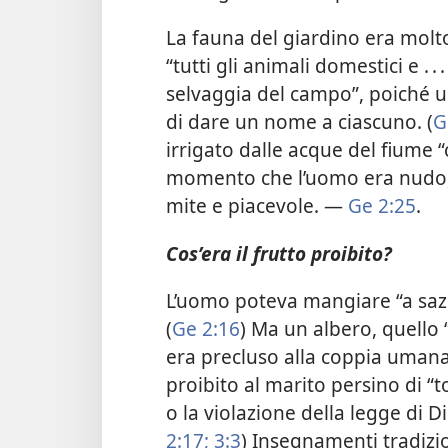
La fauna del giardino era mol
“tutti gli animali domestici e . . . 
selvaggia del campo”, poiché u
di dare un nome a ciascuno. (
G
irrigato dalle acque del fiume “
momento che l’uomo era nudo, c
mite e piacevole. —
Ge 2:25
.
Cos’era il frutto proibito?
L’uomo poteva mangiare “a saziet
(
Ge 2:16
) Ma un albero, quello 
era precluso alla coppia uman
proibito al marito persino di “t
o la violazione della legge di D
2:17;
3:3
) Insegnamenti tradizio