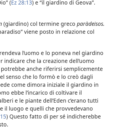
io” (
Ez 28:13
) e “il giardino di Geova”.
n
(giardino) col termine greco
paràdeisos.
paradiso” viene posto in relazione col
prendeva l’uomo e lo poneva nel giardino
r indicare che la creazione dell’uomo
 potrebbe anche riferirsi semplicemente
nel senso che lo formò e lo creò dagli
diede come dimora iniziale il giardino in
omo ebbe l’incarico di coltivare il
lberi e le piante dell’Eden c’erano tutti
re il luogo e quelli che provvedevano
15
) Questo fatto di per sé indicherebbe
sto.