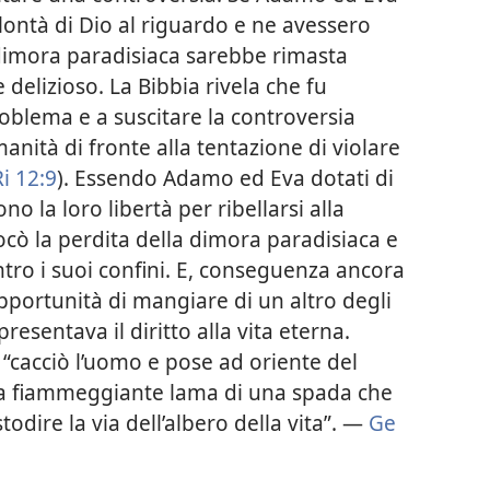
lontà di Dio al riguardo e ne avessero
ro dimora paradisiaca sarebbe rimasta
 delizioso. La Bibbia rivela che fu
problema e a suscitare la controversia
manità di fronte alla tentazione di violare
Ri 12:9
). Essendo Adamo ed Eva dotati di
ono la loro libertà per ribellarsi alla
ocò la perdita della dimora paradisiaca e
ntro i suoi confini. E, conseguenza ancora
opportunità di mangiare di un altro degli
resentava il diritto alla vita eterna.
a “cacciò l’uomo e pose ad oriente del
 la fiammeggiante lama di una spada che
dire la via dell’albero della vita”. —
Ge