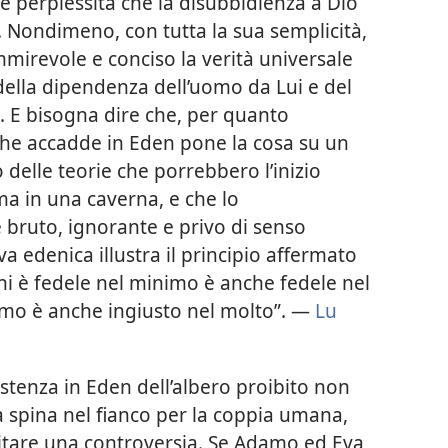
 e perplessità che la disubbidienza a Dio
. Nondimeno, con tutta la sua semplicità,
irevole e conciso la verità universale
della dipendenza dell’uomo da Lui e del
. E bisogna dire che, per quanto
 che accadde in Eden pone la cosa su un
o delle teorie che porrebbero l’inizio
ma in una caverna, e che lo
bruto, ignorante e privo di senso
a edenica illustra il principio affermato
Chi è fedele nel minimo è anche fedele nel
nimo è anche ingiusto nel molto”. —
Lu
stenza in Eden dell’albero proibito non
a spina nel fianco per la coppia umana,
citare una controversia. Se Adamo ed Eva