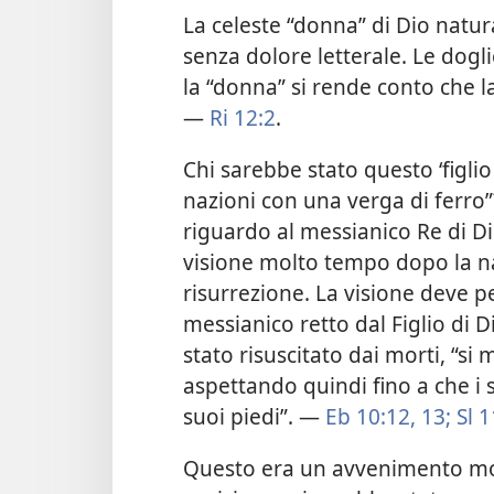
La celeste “donna” di Dio natur
senza dolore letterale. Le dog
la “donna” si rende conto che la
—
Ri 12:2
.
Chi sarebbe stato questo ‘figli
nazioni con una verga di ferro
riguardo al messianico Re di D
visione molto tempo dopo la nas
risurrezione. La visione deve pe
messianico retto dal Figlio di D
stato risuscitato dai morti, “si 
aspettando quindi fino a che i 
suoi piedi”. —
Eb 10:12, 13;
Sl 1
Questo era un avvenimento mol