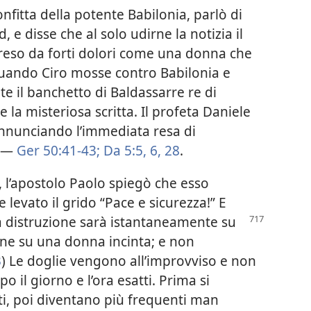
nfitta della potente Babilonia, parlò di
e disse che al solo udirne la notizia il
preso da forti dolori come una donna che
quando Ciro mosse contro Babilonia e
 il banchetto di Baldassarre re di
la misteriosa scritta. Il profeta Daniele
annunciando l’immediata resa di
. —
Ger 50:41-43;
Da 5:5, 6,
28
.
, l’apostolo Paolo spiegò che esso
levato il grido “Pace e sicurezza!” E
a distruzione sarà istantaneamente su
ione su una donna incinta; e non
3
) Le doglie vengono all’improvviso e non
o il giorno e l’ora esatti. Prima si
i, poi diventano più frequenti man