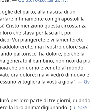
glie del parto, alla nascita di un
parlare intimamente con gli apostoli la
sù Cristo menzionò questa circostanza
 loro che stava per lasciarli, poi
dico: Voi piangerete e vi lamenterete,
vi addolorerete, ma il vostro dolore sarà
ando partorisce, ha dolore, perché la
ha generato il bambino, non ricorda più
 gioia che un uomo è venuto al mondo.
rovate ora dolore; ma vi vedrò di nuovo e
 nessuno vi toglierà la vostra gioia”. —
Gv
rò per loro parte di tre giorni, quando
sero la loro anima’ digiunando. (
Lu 5:35
;