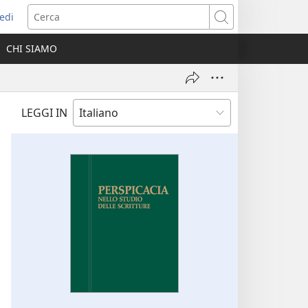
edi
pre
Cerca
a
CHI SIAMO
ova
nestra)
LEGGI IN