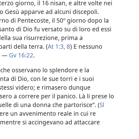
terzo giorno, il 16 nisan, e altre volte nei
tato Gesù apparve ad alcuni discepoli.
rno di Pentecoste, il 50º giorno dopo la
 santo di Dio fu versato su di loro ed essi
ella sua risurrezione, prima a
rti della terra. (
At 1:3,
8
) E nessuno
a. —
Gv 16:22
.
i che osservano lo splendore e la
nta di Dio, con le sue torri e i suoi
i stessi videro; e rimasero dunque
sero a correre per il panico. Là li prese lo
elle di una donna che partorisce”. (
Sl
vere un avvenimento reale in cui re
 mentre si accingevano ad attaccare