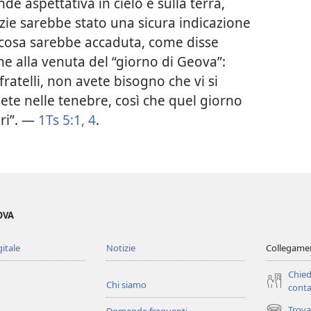
de aspettativa in cielo e sulla terra,
zie sarebbe stato una sicura indicazione
a cosa sarebbe accaduta, come disse
ione alla venuta del “giorno di Geova”:
 fratelli, non avete bisogno che vi si
 siete nelle tenebre, così che quel giorno
dri”. —
1Ts 5:1,
4
.
OVA
gitale
Notizie
Collegamen
Chied
Chi siamo
conta
Trova