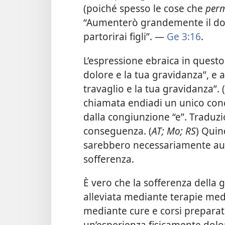
(poiché spesso le cose che
perm
“Aumenterò grandemente il dol
partorirai figli”. —
Ge 3:16
.
L’espressione ebraica in questo b
dolore e la tua gravidanza”, e a
travaglio e la tua gravidanza”. (
chiamata endiadi un unico conc
dalla congiunzione “e”. Traduz
conseguenza. (
AT; Mo; RS
) Quin
sarebbero necessariamente au
sofferenza.
È vero che la sofferenza della 
alleviata mediante terapie med
mediante cure e corsi preparat
un’esperienza fisicamente dol