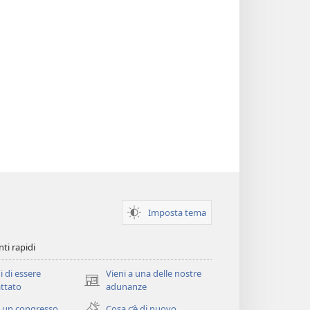
Imposta tema
ti rapidi
i di essere
Vieni a una delle nostre
(apre
ttato
adunanze
una
 un congresso
Cosa c’è di nuovo