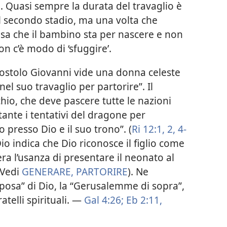
. Quasi sempre la durata del travaglio è
l secondo stadio, ma una volta che
 sa che il bambino sta per nascere e non
on c’è modo di ‘sfuggire’.
apostolo Giovanni vide una donna celeste
nel suo travaglio per partorire”. Il
hio, che deve pascere tutte le nazioni
ante i tentativi del dragone per
ito presso Dio e il suo trono”. (
Ri 12:1, 2,
4-
o Dio indica che Dio riconosce il figlio come
’era l’usanza di presentare il neonato al
(Vedi
GENERARE, PARTORIRE
). Ne
sposa” di Dio, la “Gerusalemme di sopra”,
ratelli spirituali. —
Gal 4:26;
Eb 2:11,