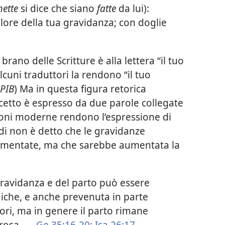
ette
si dice che siano
fatte
da lui):
ore della tua gravidanza; con doglie
rano delle Scritture è alla lettera “il tuo
lcuni traduttori la rendono “il tuo
PIB
) Ma in questa figura retorica
etto è espresso da due parole collegate
ioni moderne rendono l’espressione di
di non è detto che le gravidanze
mentate, ma che sarebbe aumentata la
gravidanza e del parto può essere
iche, e anche prevenuta in parte
ori, ma in genere il parto rimane
orosa. —
Ge 35:16-20;
Isa 26:17
.