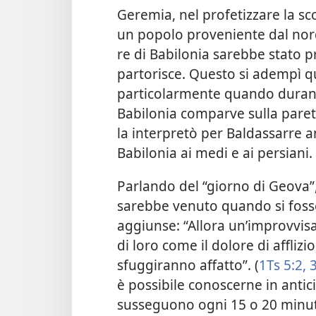
Geremia, nel profetizzare la sco
un popolo proveniente dal nord, 
re di Babilonia sarebbe stato 
partorisce. Questo si adempì 
particolarmente quando durante
Babilonia comparve sulla parete 
la interpretò per Baldassarre 
Babilonia ai medi e ai persiani
Parlando del “giorno di Geova”
sarebbe venuto quando si fosse 
aggiunse:
“Allora un’improvvis
di loro come il dolore di affliz
sfuggiranno affatto”. (
1Ts 5:2, 
è possibile conoscerne in anticip
susseguono ogni 15 o 20 minut