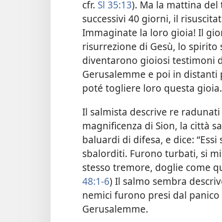
cfr.
Sl 35:13
). Ma la mattina del 
successivi 40 giorni, il risusci
Immaginate la loro gioia! Il gio
risurrezione di Gesù, lo spirito
diventarono gioiosi testimoni d
Gerusalemme e poi in distanti pa
poté togliere loro questa gioi
Il salmista descrive re radunat
magnificenza di Sion, la città sa
baluardi di difesa, e dice: “Ess
sbalorditi. Furono turbati, si mi
stesso tremore, doglie come qu
48:1-6
) Il salmo sembra descri
nemici furono presi dal panico
Gerusalemme.