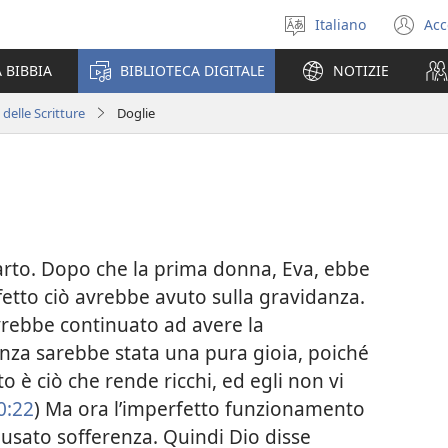
Italiano
Acc
Seleziona
(a
la
un
 BIBBIA
BIBLIOTECA DIGITALE
NOTIZIE
lingua
nu
fi
 delle Scritture
Doglie
arto. Dopo che la prima donna, Eva, ebbe
fetto ciò avrebbe avuto sulla gravidanza.
vrebbe continuato ad avere la
anza sarebbe stata una pura gioia, poiché
o è ciò che rende ricchi, ed egli non vi
0:22
) Ma ora l’imperfetto funzionamento
usato sofferenza. Quindi Dio disse