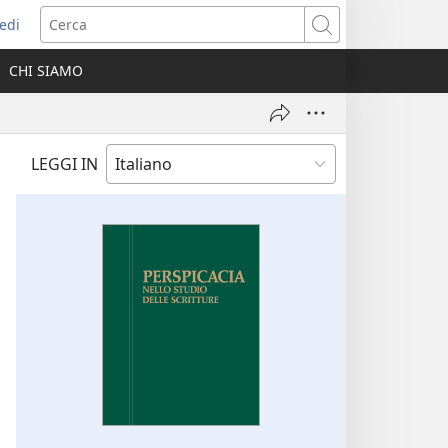
edi
pre
Cerca
a
CHI SIAMO
ova
nestra)
LEGGI IN