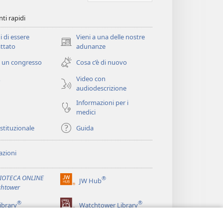
ti rapidi
i di essere
Vieni a una delle nostre
(apre
ttato
adunanze
una
 un congresso
Cosa c’è di nuovo
nuova
finestra)
Video con
o
audiodescrizione
Informazioni per i
medici
istituzionale
Guida
zioni
LIOTECA ONLINE
®
JW Hub
(apre
htower
una
®
®
nuova
ibrary
Watchtower Library
finestra)