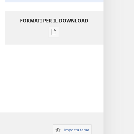
FORMATI PER IL DOWNLOAD
Opzioni
per
il
download
delle
pubblicazioni
Perspicacia
nello
studio
delle
Scritture
Imposta tema