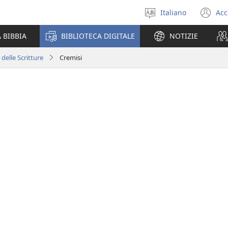
Italiano
Acc
Seleziona
(a
la
un
 BIBBIA
BIBLIOTECA DIGITALE
NOTIZIE
lingua
nu
fi
 delle Scritture
Cremisi