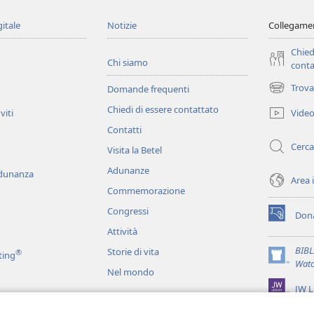
gitale
Notizie
Collegamen
Chied
Chi siamo
conta
Trova
Domande frequenti
(apre
una
Chiedi di essere contattato
Vide
viti
nuova
Contatti
finestra)
Cerca
Visita la Betel
Adunanze
adunanza
Area 
Commemorazione
Congressi
Dona
(apre
Attività
una
nuova
BIB
Storie di vita
®
ting
finestra)
(apre
Watc
Nel mondo
una
JW L
nuova
finestra)