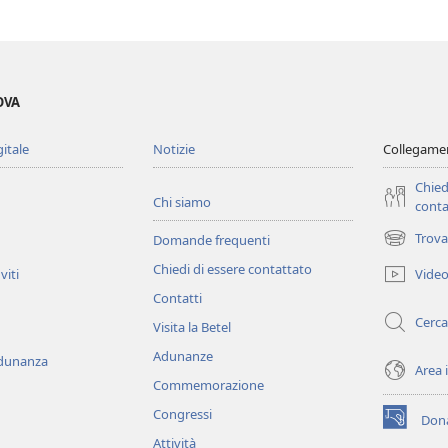
OVA
gitale
Notizie
Collegamen
Chied
Chi siamo
conta
Trova
Domande frequenti
(apre
una
Chiedi di essere contattato
Vide
viti
nuova
Contatti
finestra)
Cerca
Visita la Betel
Adunanze
adunanza
Area 
Commemorazione
Congressi
Dona
(apre
Attività
una