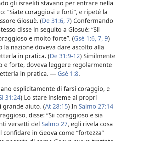
ndo gli israeliti stavano per entrare nella
 “Siate coraggiosi e forti”, e ripeté la
ssore Giosuè. (
De 31:6, 7
) Confermando
esso disse in seguito a Giosuè: “Sii
 coraggioso e molto forte”. (
Gsè 1:6, 7,
9
)
o la nazione doveva dare ascolto alla
erla in pratica. (
De 31:9-12
) Similmente
o e forte, doveva leggere regolarmente
etterla in pratica. —
Gsè 1:8
.
ano esplicitamente di farsi coraggio, e
Sl 31:24
) Lo stare insieme ai propri
 grande aiuto. (
At 28:15
) In
Salmo 27:14
aggioso, disse: “Sii coraggioso e sia
nti versetti del
Salmo 27
, egli rivela cosa
il confidare in Geova come “fortezza”