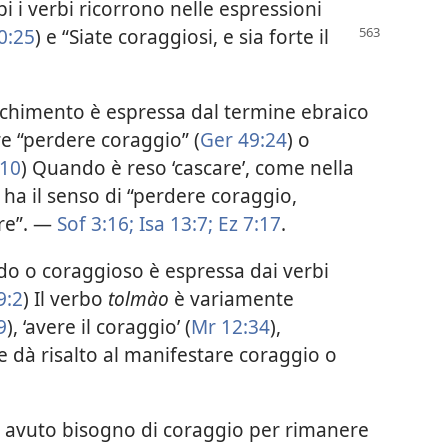
bi i verbi ricorrono nelle espressioni
0:25
) e “Siate coraggiosi, e sia forte il
acchimento è espressa dal termine ebraico
re “perdere coraggio” (
Ger 49:24
) o
:10
) Quando è reso ‘cascare’, come nella
 ha il senso di “perdere coraggio,
ire”. —
Sof 3:16;
Isa 13:7;
Ez 7:17
.
pido o coraggioso è espressa dai verbi
9:2
) Il verbo
tolmào
è variamente
9
), ‘avere il coraggio’ (
Mr 12:34
),
 e dà risalto al manifestare coraggio o
e avuto bisogno di coraggio per rimanere