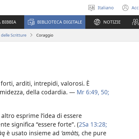
Italiano
Acc
Seleziona
(a
la
un
 BIBBIA
BIBLIOTECA DIGITALE
NOTIZIE
lingua
nu
fi
 delle Scritture
Coraggio
rti, arditi, intrepidi, valorosi. È
 timidezza, della codardia. —
Mr 6:49, 50;
 altro esprime l’idea di essere
te significa “essere forte”. (
2Sa 13:28;
àq
è usato insieme ad
ʼamàts,
che pure