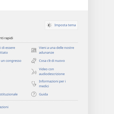
Imposta tema
ti rapidi
i di essere
Vieni a una delle nostre
(apre
ttato
adunanze
una
 un congresso
Cosa c’è di nuovo
nuova
finestra)
Video con
o
audiodescrizione
Informazioni per i
medici
istituzionale
Guida
zioni