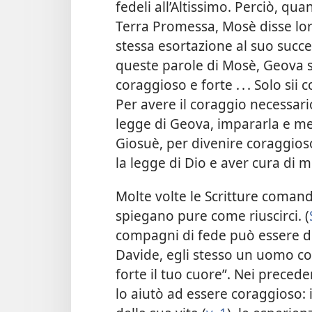
fedeli all’Altissimo. Perciò, qua
Terra Promessa, Mosè disse loro:
stessa esortazione al suo succe
queste parole di Mosè, Geova st
coraggioso e forte . . . Solo sii
Per avere il coraggio necessari
legge di Geova, impararla e mett
Giosuè, per divenire coraggios
la legge di Dio e aver cura di m
Molte volte le Scritture comand
spiegano pure come riuscirci. (
compagni di fede può essere di
Davide, egli stesso un uomo cor
forte il tuo cuore”. Nei precede
lo aiutò ad essere coraggioso: 