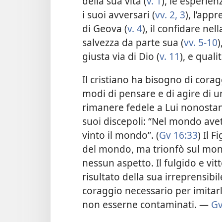
della sua vita (
v. 1
), le esperie
i suoi avversari (
vv. 2, 3
), l’app
di Geova (
v. 4
), il confidare nel
salvezza da parte sua (
vv. 5-10
)
giusta via di Dio (
v. 11
), e qual
Il cristiano ha bisogno di cor
modi di pensare e di agire di
rimanere fedele a Lui nonostan
suoi discepoli: “Nel mondo avet
vinto il mondo”. (
Gv 16:33
) Il 
del mondo, ma trionfò sul mon
nessun aspetto. Il fulgido e vit
risultato della sua irreprensibi
coraggio necessario per imitar
non esserne contaminati. —
Gv