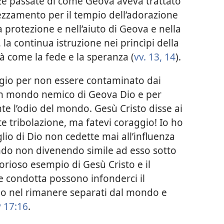
nze passate di come Geova aveva trattato
rezzamento per il tempio dell’adorazione
la protezione e nell’aiuto di Geova e nella
, la continua istruzione nei princìpi della
ità come la fede e la speranza (
vv. 13, 14
).
aggio per non essere contaminato dai
 un mondo nemico di Geova Dio e per
te l’odio del mondo. Gesù Cristo disse ai
e tribolazione, ma fatevi coraggio! Io ho
Figlio di Dio non cedette mai all’influenza
do non divenendo simile ad esso sotto
torioso esempio di Gesù Cristo e il
le condotta possono infonderci il
lo nel rimanere separati dal mondo e
 17:16
.