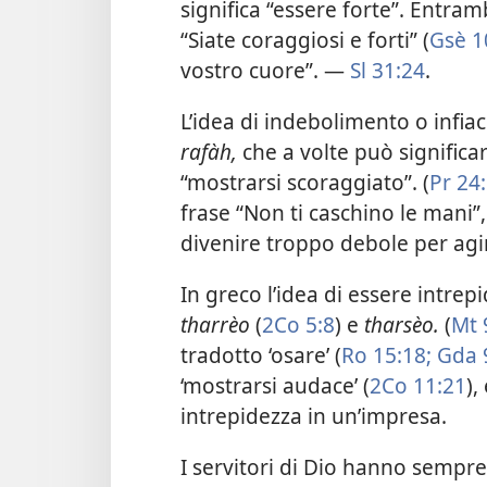
significa “essere forte”. Entram
“Siate coraggiosi e forti”
(
Gsè 1
vostro cuore”. —
Sl 31:24
.
L’idea di indebolimento o infi
rafàh,
che a volte può significa
“mostrarsi scoraggiato”. (
Pr 24
frase “Non ti caschino le mani”,
divenire troppo debole per ag
In greco l’idea di essere intre
tharrèo
(
2Co 5:8
) e
tharsèo.
(
Mt 
tradotto ‘osare’ (
Ro 15:18;
Gda 
‘mostrarsi audace’ (
2Co 11:21
),
intrepidezza in un’impresa.
I servitori di Dio hanno sempr