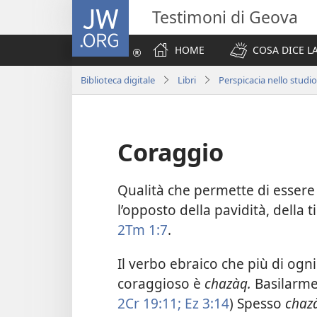
JW.ORG
Testimoni di Geova
HOME
COSA DICE LA
Biblioteca digitale
Libri
Perspicacia nello studio
Coraggio
Qualità che permette di essere fo
l’opposto della pavidità, della
2Tm 1:7
.
Il verbo ebraico che più di ogni
coraggioso è
chazàq.
Basilarmen
2Cr 19:11;
Ez 3:14
) Spesso
chaz