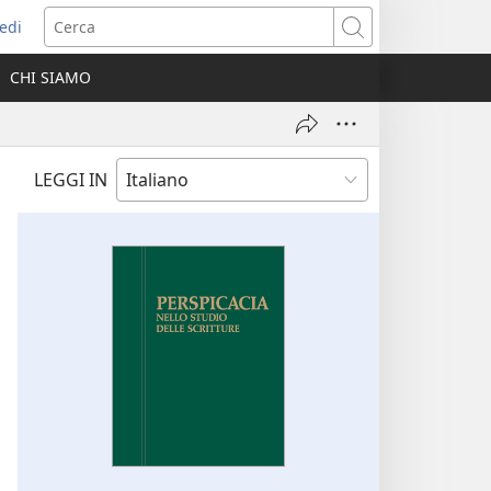
edi
pre
Cerca
a
CHI SIAMO
ova
nestra)
LEGGI IN