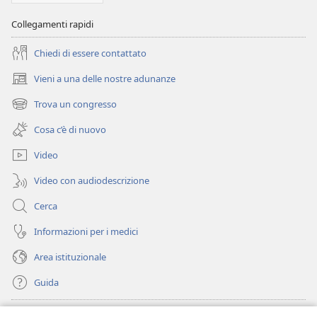
Collegamenti rapidi
Chiedi di essere contattato
Vieni a una delle nostre adunanze
(apre
una
Trova un congresso
(apre
nuova
una
finestra)
Cosa c’è di nuovo
nuova
finestra)
Video
Video con audiodescrizione
Cerca
Informazioni per i medici
Area istituzionale
Guida