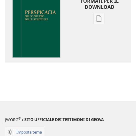
FORMATI PER IL
DOWNLOAD
Opzioni
per
il
download
delle
pubblicazioni
Perspicacia
nello
studio
delle
Scritture
®
JW.ORG
/ SITO UFFICIALE DEI TESTIMONI DI GEOVA
Imposta tema