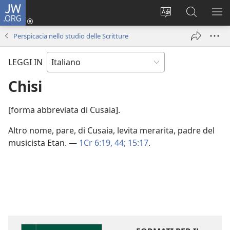
JW.ORG
Accedi
(apre
Modificare
Cerca
MO
una
la
in
ME
Perspicacia nello studio delle Scritture
nuova
lingua
JW.ORG
finestra)
del
LEGGI IN
sito
Chisi
[forma abbreviata di Cusaia].
Altro nome, pare, di Cusaia, levita merarita, padre del
musicista Etan. —
1Cr 6:19,
44;
15:17
.