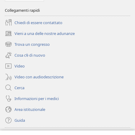
Collegamenti rapidi
Chiedi di essere contattato
Vieni a una delle nostre adunanze
(apre
una
Trova un congresso
(apre
nuova
una
finestra)
Cosa c’è di nuovo
nuova
finestra)
Video
Video con audiodescrizione
Cerca
Informazioni per i medici
Area istituzionale
Guida