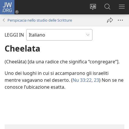
JW.ORG
Accedi
(apre
Modificare
Cerca
MO
una
la
in
ME
Perspicacia nello studio delle Scritture
nuova
lingua
JW.ORG
finestra)
del
LEGGI IN
sito
Cheelata
(Cheelàta) [da una radice che significa “congregare”].
Uno dei luoghi in cui si accamparono gli israeliti
mentre vagavano nel deserto. (
Nu 33:22, 23
) Non se ne
conosce l’ubicazione esatta.