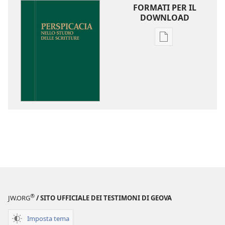
FORMATI PER IL
DOWNLOAD
Opzioni
per
il
download
delle
pubblicazioni
Perspicacia
nello
studio
delle
Scritture
®
JW.ORG
/ SITO UFFICIALE DEI TESTIMONI DI GEOVA
Imposta tema