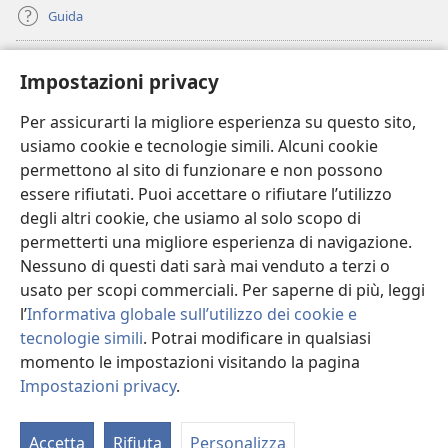
Guida
Donazioni
(apre
Impostazioni privacy
una
nuova
Per assicurarti la migliore esperienza su questo sito,
BIBLIOTECA ONLINE Watchtower
(apre
finestra)
usiamo cookie e tecnologie simili. Alcuni cookie
una
®
JW Hub
permettono al sito di funzionare e non possono
nuova
(apre
finestra)
essere rifiutati. Puoi accettare o rifiutare l’utilizzo
una
®
JW Library
nuova
degli altri cookie, che usiamo al solo scopo di
finestra)
permetterti una migliore esperienza di navigazione.
®
Watchtower Library
Nessuno di questi dati sarà mai venduto a terzi o
usato per scopi commerciali. Per saperne di più, leggi
l’
Informativa globale sull’utilizzo dei cookie e
tecnologie simili
. Potrai modificare in qualsiasi
Copyright
© 2026 Watch Tower Bible and Tract Society of Pennsylvania.
momento le impostazioni visitando la pagina
CONDIZIONI D’USO
|
INFORMATIVA SULLA PRIVACY
|
IMPOSTAZIONI
Impostazioni privacy
.
PRIVACY
Accetta
Rifiuta
Personalizza