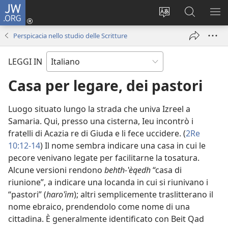
JW.ORG
Accedi
(apre
Modificare
Cerca
MO
una
la
in
ME
Perspicacia nello studio delle Scritture
nuova
lingua
JW.ORG
finestra)
del
LEGGI IN
sito
Casa per legare, dei pastori
Luogo situato lungo la strada che univa Izreel a
Samaria. Qui, presso una cisterna, Ieu incontrò i
fratelli di Acazia re di Giuda e li fece uccidere. (
2Re
10:12-14
) Il nome sembra indicare una casa in cui le
pecore venivano legate per facilitarne la tosatura.
Alcune versioni rendono
behth-ʽèqedh
“casa di
riunione”, a indicare una locanda in cui si riunivano i
“pastori” (
haroʽìm
); altri semplicemente traslitterano il
nome ebraico, prendendolo come nome di una
cittadina. È generalmente identificato con Beit Qad