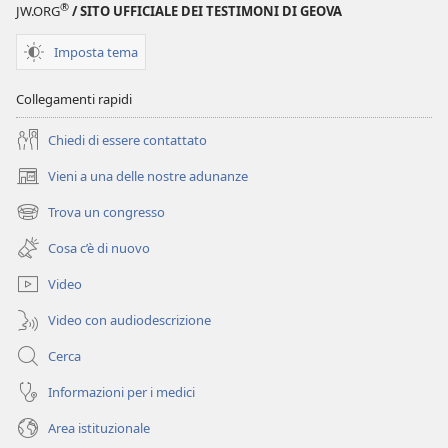
®
JW.ORG
/ SITO UFFICIALE DEI TESTIMONI DI GEOVA
Imposta tema
Collegamenti rapidi
Chiedi di essere contattato
Vieni a una delle nostre adunanze
(apre
una
Trova un congresso
(apre
nuova
una
finestra)
Cosa c’è di nuovo
nuova
finestra)
Video
Video con audiodescrizione
Cerca
Informazioni per i medici
Area istituzionale