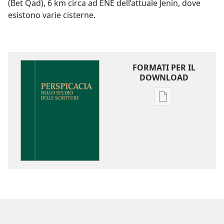
(Bet Qad), 6 km circa ad ENE dell’attuale Jenin, dove
esistono varie cisterne.
FORMATI PER IL
DOWNLOAD
Opzioni
per
il
download
delle
pubblicazioni
Perspicacia
nello
studio
delle
Scritture