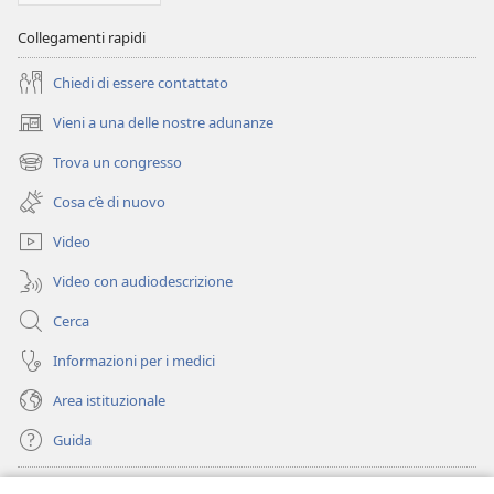
Collegamenti rapidi
Chiedi di essere contattato
Vieni a una delle nostre adunanze
(apre
una
Trova un congresso
(apre
nuova
una
finestra)
Cosa c’è di nuovo
nuova
finestra)
Video
Video con audiodescrizione
Cerca
Informazioni per i medici
Area istituzionale
Guida