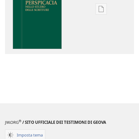
Opzioni
per
il
download
delle
pubblicazioni
Perspicacia
nello
studio
delle
Scritture
®
JW.ORG
/ SITO UFFICIALE DEI TESTIMONI DI GEOVA
Imposta tema