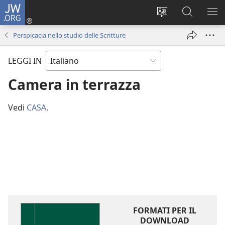
JW.ORG
Accedi
(apre
Modificare
Cerca
MO
una
la
in
ME
Perspicacia nello studio delle Scritture
nuova
lingua
JW.ORG
finestra)
del
LEGGI IN
sito
Camera in terrazza
Vedi
CASA
.
FORMATI PER IL
DOWNLOAD