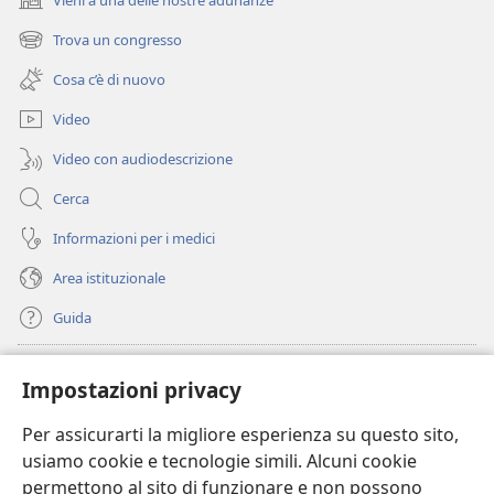
(apre
una
Trova un congresso
(apre
nuova
una
finestra)
Cosa c’è di nuovo
nuova
finestra)
Video
Video con audiodescrizione
Cerca
Informazioni per i medici
Area istituzionale
Guida
Donazioni
(apre
Impostazioni privacy
una
nuova
Per assicurarti la migliore esperienza su questo sito,
BIBLIOTECA ONLINE Watchtower
(apre
finestra)
usiamo cookie e tecnologie simili. Alcuni cookie
una
®
JW Hub
permettono al sito di funzionare e non possono
nuova
(apre