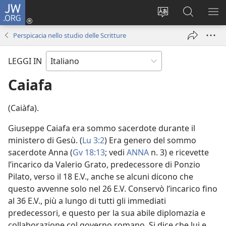
JW.ORG
Accedi
(apre
Modificare
Cerca
MO
una
la
in
ME
Perspicacia nello studio delle Scritture
nuova
lingua
JW.ORG
finestra)
del
LEGGI IN
sito
Caiafa
(Caiàfa).
Giuseppe Caiafa era sommo sacerdote durante il
ministero di Gesù. (
Lu 3:2
) Era genero del sommo
sacerdote Anna (
Gv 18:13
; vedi
ANNA
n. 3) e ricevette
l’incarico da Valerio Grato, predecessore di Ponzio
Pilato, verso il 18 E.V., anche se alcuni dicono che
questo avvenne solo nel 26 E.V. Conservò l’incarico fino
al 36 E.V., più a lungo di tutti gli immediati
predecessori, e questo per la sua abile diplomazia e
collaborazione col governo romano. Si dice che lui e