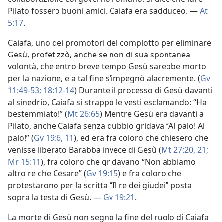
Pilato fossero buoni amici. Caiafa era sadduceo. —
At
5:17
.
Caiafa, uno dei promotori del complotto per eliminare
Gesù, profetizzò, anche se non di sua spontanea
volontà, che entro breve tempo Gesù sarebbe morto
per la nazione, e a tal fine s’impegnò alacremente. (
Gv
11:49-53;
18:12-14
) Durante il processo di Gesù davanti
al sinedrio, Caiafa si strappò le vesti esclamando: “Ha
bestemmiato!” (
Mt 26:65
) Mentre Gesù era davanti a
Pilato, anche Caiafa senza dubbio gridava “Al palo! Al
palo!” (
Gv 19:6,
11
), ed era fra coloro che chiesero che
venisse liberato Barabba invece di Gesù (
Mt 27:20, 21;
Mr 15:11
), fra coloro che gridavano “Non abbiamo
altro re che Cesare” (
Gv 19:15
) e fra coloro che
protestarono per la scritta “Il re dei giudei” posta
sopra la testa di Gesù. —
Gv 19:21
.
La morte di Gesù non segnò la fine del ruolo di Caiafa