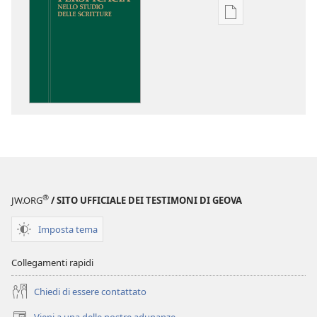
Opzioni
per
il
download
delle
pubblicazioni
Perspicacia
nello
studio
delle
Scritture
®
JW.ORG
/ SITO UFFICIALE DEI TESTIMONI DI GEOVA
Imposta tema
Collegamenti rapidi
Chiedi di essere contattato
Vieni a una delle nostre adunanze