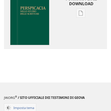
DOWNLOAD
Opzioni
per
il
download
delle
pubblicazioni
Perspicacia
nello
studio
delle
Scritture
®
JW.ORG
/ SITO UFFICIALE DEI TESTIMONI DI GEOVA
Imposta tema