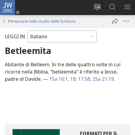
JW.ORG
Accedi
(apre
Modificare
Cerca
MO
una
la
in
ME
Perspicacia nello studio delle Scritture
nuova
lingua
JW.ORG
finestra)
del
LEGGI IN
sito
Betleemita
Abitante di Betleem. In tre delle quattro volte in cui
ricorre nella Bibbia, “betleemita” è riferito a Iesse,
padre di Davide. —
1Sa 16:1,
18;
17:58;
2Sa 21:19
.
FORMATI PER IL