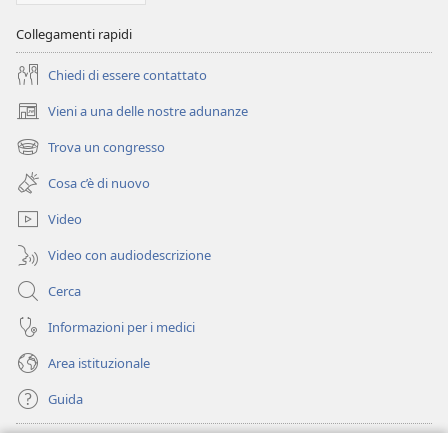
Collegamenti rapidi
Chiedi di essere contattato
Vieni a una delle nostre adunanze
(apre
una
Trova un congresso
(apre
nuova
una
finestra)
Cosa c’è di nuovo
nuova
finestra)
Video
Video con audiodescrizione
Cerca
Informazioni per i medici
Area istituzionale
Guida