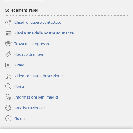
Collegamenti rapidi
Chiedi di essere contattato
Vieni a una delle nostre adunanze
(apre
una
Trova un congresso
(apre
nuova
una
finestra)
Cosa c’è di nuovo
nuova
finestra)
Video
Video con audiodescrizione
Cerca
Informazioni per i medici
Area istituzionale
Guida