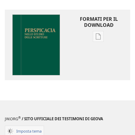
FORMATI PER IL
DOWNLOAD
Opzioni
per
il
download
delle
pubblicazioni
Perspicacia
nello
studio
delle
Scritture
®
JW.ORG
/ SITO UFFICIALE DEI TESTIMONI DI GEOVA
Imposta tema