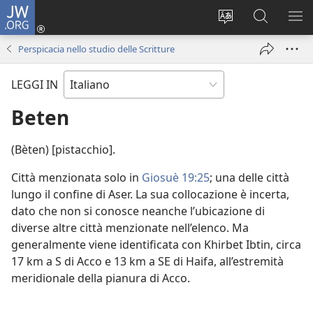
JW.ORG
Accedi
(apre
Modificare
Cerca
MO
una
la
in
ME
Perspicacia nello studio delle Scritture
nuova
lingua
JW.ORG
finestra)
del
LEGGI IN
sito
Beten
(Bèten) [pistacchio].
Città menzionata solo in
Giosuè 19:25
; una delle città
lungo il confine di Aser. La sua collocazione è incerta,
dato che non si conosce neanche l’ubicazione di
diverse altre città menzionate nell’elenco. Ma
generalmente viene identificata con Khirbet Ibtin, circa
17 km a S di Acco e 13 km a SE di Haifa, all’estremità
meridionale della pianura di Acco.