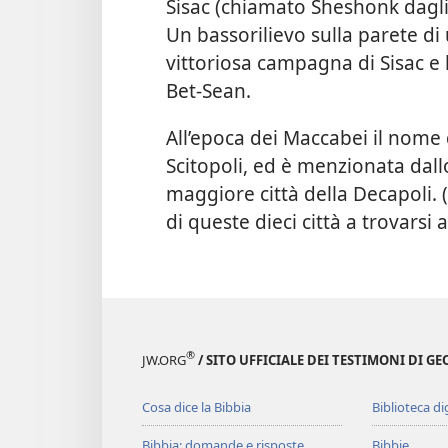
Sisac (chiamato Sheshonk dagli e
Un bassorilievo sulla parete di
vittoriosa campagna di Sisac e 
Bet-Sean.
All’epoca dei Maccabei il nome 
Scitopoli, ed è menzionata dal
maggiore città della Decapoli. (
di queste dieci città a trovarsi
®
JW.ORG
/ SITO UFFICIALE DEI TESTIMONI DI GE
Cosa dice la Bibbia
Biblioteca di
Bibbia: domande e risposte
Bibbie