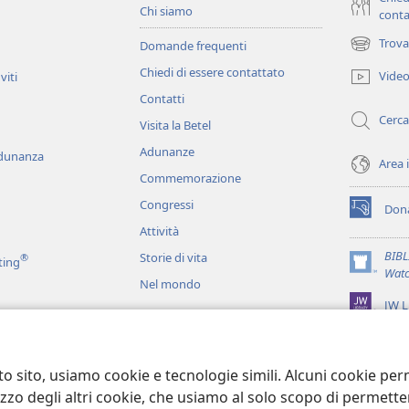
Chi siamo
conta
Trova
Domande frequenti
(apre
una
Chiedi di essere contattato
Vide
viti
nuova
Contatti
finestra)
Cerca
Visita la Betel
Adunanze
adunanza
Area 
Commemorazione
Congressi
Dona
(apre
Attività
una
nuova
BIB
Storie di vita
®
ting
finestra)
(apre
Watc
Nel mondo
una
JW L
nuova
finestra)
ci
recitati
to sito, usiamo cookie e tecnologie simili. Alcuni cookie p
tilizzo degli altri cookie, che usiamo al solo scopo di permet