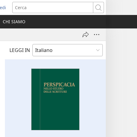
edi
pre
Cerca
a
CHI SIAMO
ova
nestra)
LEGGI IN