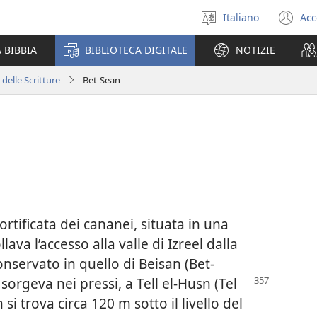
Italiano
Acc
Seleziona
(a
la
un
 BIBBIA
BIBLIOTECA DIGITALE
NOTIZIE
lingua
nu
fi
 delle Scritture
Bet-Sean
ortificata dei cananei, situata in una
ava l’accesso alla valle di Izreel dalla
onservato in quello di Beisan (Bet-
tà sorgeva
nei pressi, a Tell el-Husn (Tel
si trova circa 120 m sotto il livello del