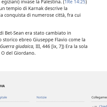
giziani) invase la Palestina. (
1Re 14:25
)
 un tempio di Karnak descrive la
la conquista di numerose città, fra cui
di Bet-Sean era stato cambiato in
lo storico ebreo Giuseppe Flavio come la
Guerra giudaica,
III, 446 [ix, 7]) Era la sola
 a O del Giordano.
OVA
gitale
Notizie
Collegamen
Chied