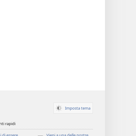
Imposta tema
ti rapidi
i di essere
Vieni a una delle nostre