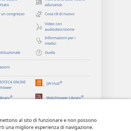
(apre
ttato
adunanze
una
 un congresso
Cosa c’è di nuovo
nuova
finestra)
Video con
o
audiodescrizione
Informazioni per i
medici
istituzionale
Guida
zioni
LIOTECA ONLINE
®
JW Hub
(apre
htower
una
®
®
nuova
ibrary
Watchtower Library
finestra)
ermettono al sito di funzionare e non possono
terti una migliore esperienza di navigazione.