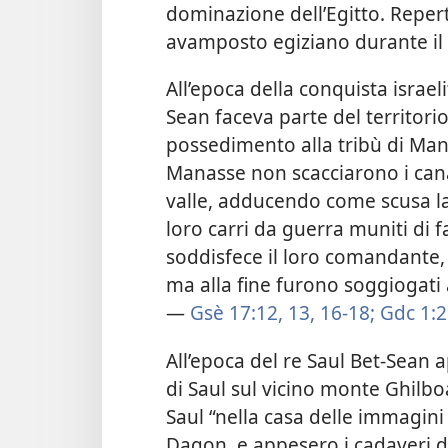
dominazione dell’Egitto. Repert
avamposto egiziano durante il r
All’epoca della conquista israel
Sean faceva parte del territori
possedimento alla tribù di Man
Manasse non scacciarono i canan
valle, adducendo come scusa la 
loro carri da guerra muniti di f
soddisfece il loro comandante,
ma alla fine furono soggiogati al
—
Gsè 17:12, 13,
16-18;
Gdc 1:2
All’epoca del re Saul Bet-Sean a
di Saul sul vicino monte Ghilboa 
Saul “nella casa delle immagini 
Dagon, e appesero i cadaveri di 