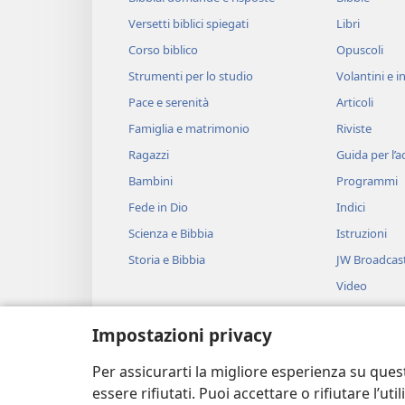
Versetti biblici spiegati
Libri
Corso biblico
Opuscoli
Strumenti per lo studio
Volantini e in
Pace e serenità
Articoli
Famiglia e matrimonio
Riviste
Ragazzi
Guida per l’
Bambini
Programmi
Fede in Dio
Indici
Scienza e Bibbia
Istruzioni
Storia e Bibbia
JW Broadcas
Video
Musica
Impostazioni privacy
Drammi bibli
Brani biblici 
Per assicurarti la migliore esperienza su ques
essere rifiutati. Puoi accettare o rifiutare l’u