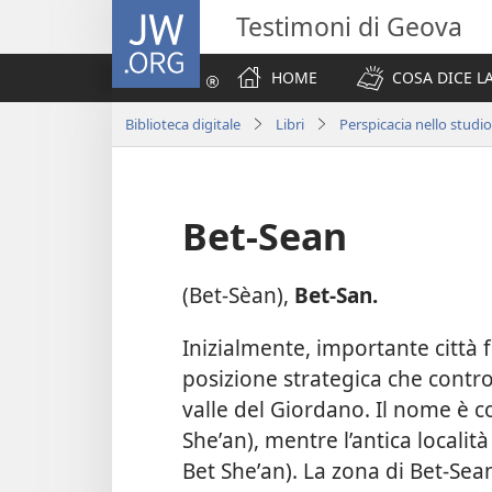
JW.ORG
Testimoni di Geova
HOME
COSA DICE LA
Biblioteca digitale
Libri
Perspicacia nello studio
Bet-Sean
(Bet-Sèan),
Bet-San.
Inizialmente, importante città f
posizione strategica che controll
valle del Giordano. Il nome è c
Sheʼan), mentre l’antica locali
Bet Sheʼan). La zona di Bet-Sean 