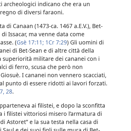
i archeologici indicano che era un
egno di diversi faraoni.
ita di Canaan (1473-ca. 1467 a.E.V.), Bet-
o di Issacar, ma venne data come
asse. (
Gsè 17:11;
1Cr 7:29
) Gli uomini di
ei di Bet-Sean e di altre città della
superiorità militare dei cananei con i
alci di ferro, scusa che però non
 Giosuè. I cananei non vennero scacciati,
 punto di essere ridotti ai lavori forzati.
7, 28
.
pparteneva ai filistei, e dopo la sconfitta
i filistei vittoriosi misero l’armatura di
di Astoret” e la sua testa nella casa di
Saul e dei suoi figli sulle mura di Bet-