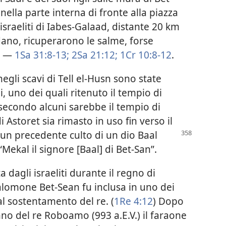
ella parte interna di fronte alla piazza
 israeliti di Iabes-Galaad, distante 20 km
rdano, ricuperarono le salme, forse
e. —
1Sa 31:8-13;
2Sa 21:12;
1Cr 10:8-12
.
gli scavi di Tell el-Husn sono state
, uno dei quali ritenuto il tempio di
, secondo alcuni sarebbe il tempio di
 Astoret sia rimasto in uso fin verso il
i un precedente culto di un dio
Baal
ekal il signore [Baal] di Bet-San”.
a dagli israeliti durante il regno di
Salomone Bet-Sean fu inclusa in uno dei
l sostentamento del re. (
1Re 4:12
) Dopo
nno del re Roboamo (993 a.E.V.) il faraone